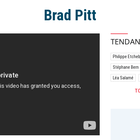
Brad Pitt
TENDAN
Philippe Etche
Stéphane Bern
Léa Salamé
TO