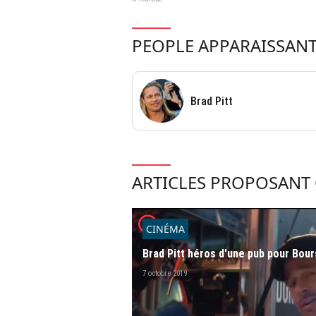
PEOPLE APPARAISSANT
Brad Pitt
ARTICLES PROPOSANT 
player2
CINÉMA
Brad Pitt héros d'une pub pour Bou
7 octobre 2019