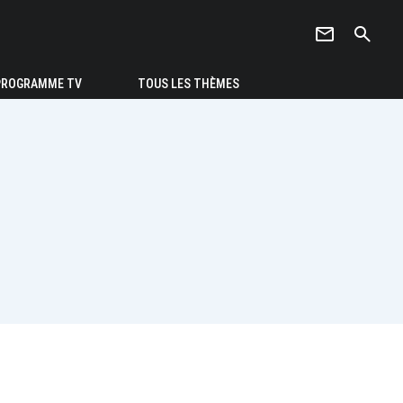
newsletter
search
PROGRAMME TV
TOUS LES THÈMES