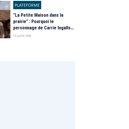
PLATEFORME
"La Petite Maison dans la
prairie" : Pourquoi le
personnage de Carrie Ingalls
est absente de la nouvelle
10 juillet 2026
série de Netflix ?