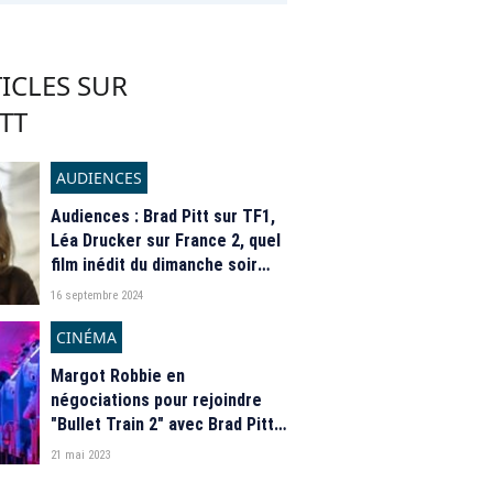
ICLES SUR
TT
AUDIENCES
Audiences : Brad Pitt sur TF1,
Léa Drucker sur France 2, quel
film inédit du dimanche soir
arrive en tête ?
16 septembre 2024
CINÉMA
Margot Robbie en
négociations pour rejoindre
"Bullet Train 2" avec Brad Pitt
et Sandra Bullock
21 mai 2023