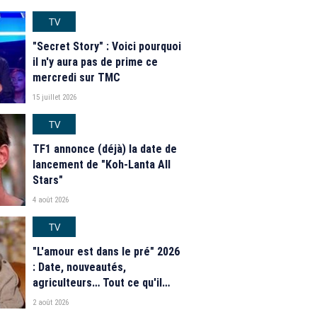
TV
"Secret Story" : Voici pourquoi
il n'y aura pas de prime ce
mercredi sur TMC
15 juillet 2026
TV
TF1 annonce (déjà) la date de
lancement de "Koh-Lanta All
Stars"
4 août 2026
TV
"L'amour est dans le pré" 2026
: Date, nouveautés,
agriculteurs… Tout ce qu'il
faut savoir sur la saison 21 du
2 août 2026
programme de M6