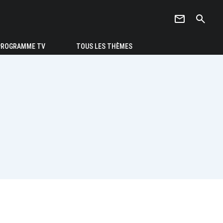
newsletter
search
PROGRAMME TV
TOUS LES THÈMES