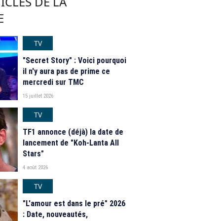
ICLES DE LA
E
TV
"Secret Story" : Voici pourquoi
il n'y aura pas de prime ce
mercredi sur TMC
15 juillet 2026
TV
TF1 annonce (déjà) la date de
lancement de "Koh-Lanta All
Stars"
4 août 2026
TV
"L'amour est dans le pré" 2026
: Date, nouveautés,