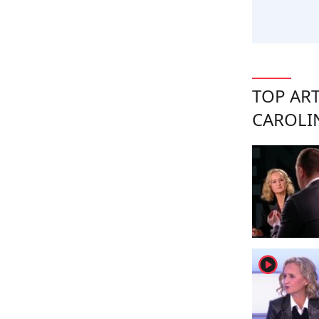
TOP ART
CAROLI
player2