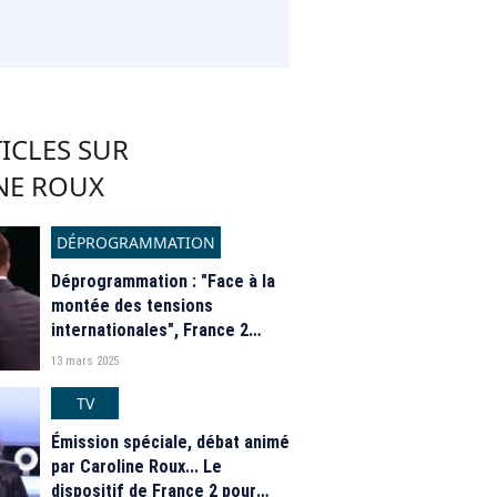
ICLES SUR
NE ROUX
DÉPROGRAMMATION
Déprogrammation : "Face à la
montée des tensions
internationales", France 2
bouscule son prime de ce soir
13 mars 2025
TV
Émission spéciale, débat animé
par Caroline Roux... Le
dispositif de France 2 pour