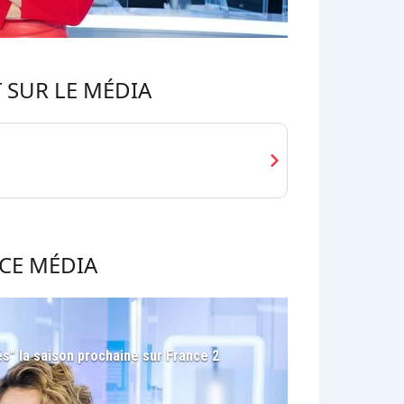
 SUR LE MÉDIA
chevron_right
CE MÉDIA
és" la saison prochaine sur France 2