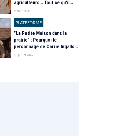
agriculteurs… Tout ce qu'il
faut savoir sur la saison 21 du
2 août 2026
programme de M6
PLATEFORME
"La Petite Maison dans la
prairie" : Pourquoi le
personnage de Carrie Ingalls
est absente de la nouvelle
10 juillet 2026
série de Netflix ?