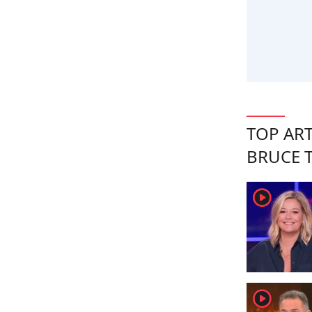
TOP ART
BRUCE 
player2
player2