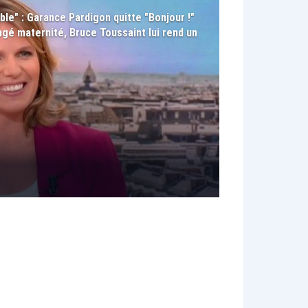
le" : Garance Pardigon quitte "Bonjour !"
gé maternité, Bruce Toussaint lui rend un