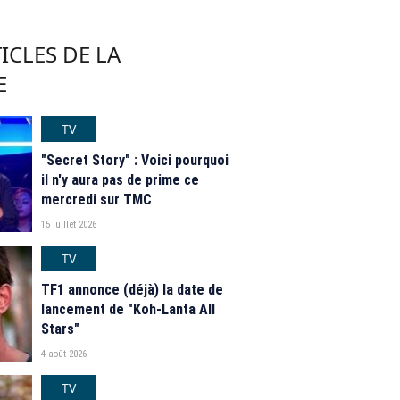
ICLES DE LA
E
TV
"Secret Story" : Voici pourquoi
il n'y aura pas de prime ce
mercredi sur TMC
15 juillet 2026
TV
TF1 annonce (déjà) la date de
lancement de "Koh-Lanta All
Stars"
4 août 2026
TV