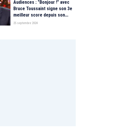
Audiences : "Bonjour !" avec
Bruce Toussaint signe son 3e
meilleur score depuis son
lancement sur TF1, double
25 septembre 2024
record pour Julien Courbet sur
M6 et Estelle Denis sur RMC
Story