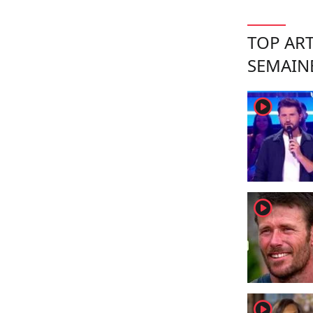
TOP ART
SEMAIN
player2
player2
player2