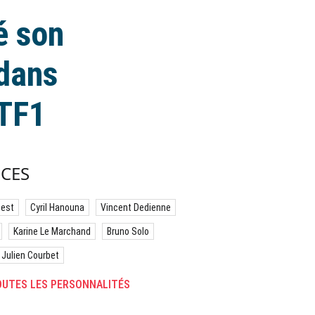
é son
 dans
 TF1
CES
best
Cyril Hanouna
Vincent Dedienne
Karine Le Marchand
Bruno Solo
Julien Courbet
UTES LES PERSONNALITÉS