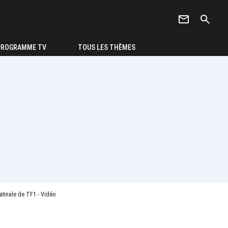
newsletter
search
PROGRAMME TV
TOUS LES THÈMES
atinale de TF1 - Vidéo