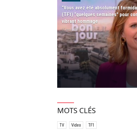
"Vous avez été absolument formidab
(TF1) "quelques semaines" pour con
vibrant hommage
17 avril 2025
MOTS CLÉS
TV
Video
TF1