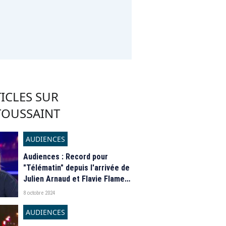
ICLES SUR
TOUSSAINT
AUDIENCES
Audiences : Record pour
"Télématin" depuis l'arrivée de
Julien Arnaud et Flavie Flament
à la présentation de la
8 octobre 2024
matinale de France 2
AUDIENCES