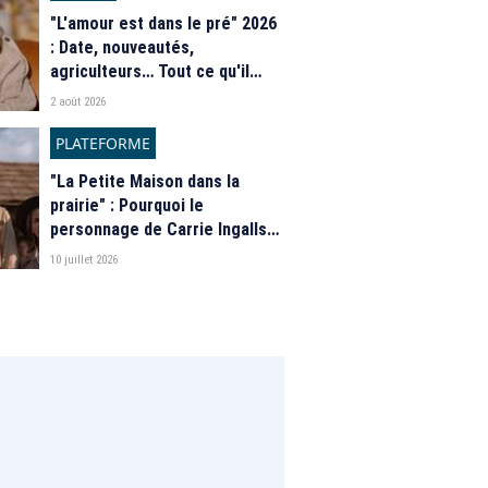
"L'amour est dans le pré" 2026
: Date, nouveautés,
agriculteurs… Tout ce qu'il
faut savoir sur la saison 21 du
2 août 2026
programme de M6
PLATEFORME
"La Petite Maison dans la
prairie" : Pourquoi le
personnage de Carrie Ingalls
est absente de la nouvelle
10 juillet 2026
série de Netflix ?