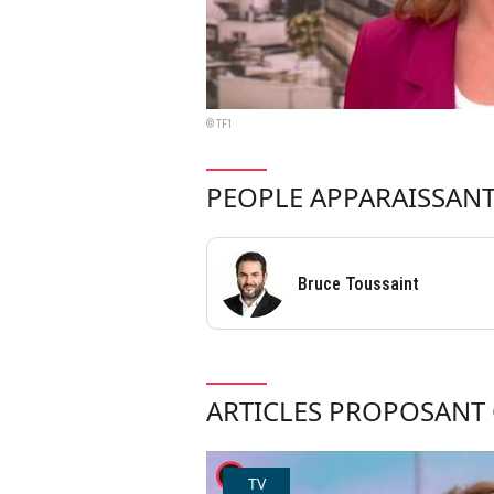
© TF1
PEOPLE APPARAISSANT
Bruce Toussaint
ARTICLES PROPOSANT 
player2
TV