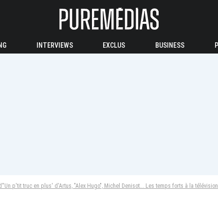
NG
INTERVIEWS
EXCLUS
BUSINESS
d''Un p'tit truc en plus' d'Artus, "Alex Hugo", Michel Denisot... Les temps forts à la télévis