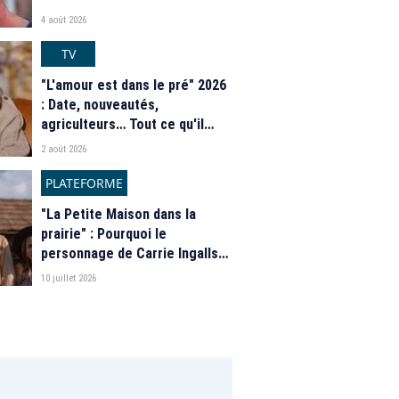
4 août 2026
TV
"L'amour est dans le pré" 2026
: Date, nouveautés,
agriculteurs… Tout ce qu'il
faut savoir sur la saison 21 du
2 août 2026
programme de M6
PLATEFORME
"La Petite Maison dans la
prairie" : Pourquoi le
personnage de Carrie Ingalls
est absente de la nouvelle
10 juillet 2026
série de Netflix ?