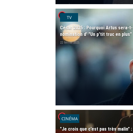
player2
TV
César 2025 : Pourquoi Artus sera-t-
nomination d’ "Un p’tit truc en plus"
22 février 2025
player2
CINÉMA
"Je crois que c’est pas très malin" 