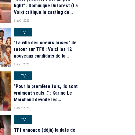
light" : Dominique Duforest (La
Voix) critique le casting de
"Secret Story" 2026
6 août 2026
TV
"La villa des coeurs brisés" de
retour sur TFX : Voici les 12
nouveaux candidats de la
saison 2026
6 août 2026
TV
"Pour la première fois, ils sont
vraiment seuls…" : Karine Le
Marchand dévoile les
nouveautés des speed dating
5 août 2026
de "L'Amour est dans le pré"
2026
TV
TF1 annonce (déjà) la date de