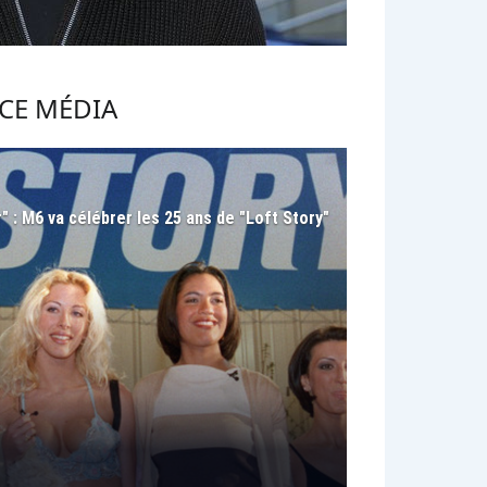
CE MÉDIA
" : M6 va célébrer les 25 ans de "Loft Story"