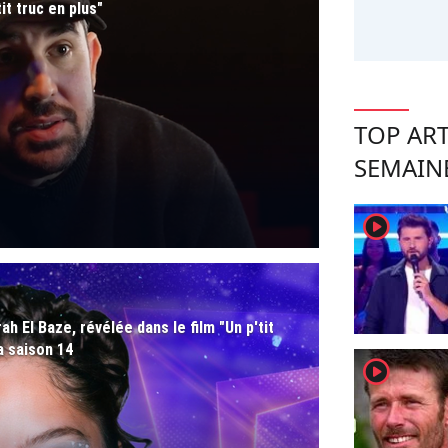
it truc en plus"
TOP ART
SEMAIN
player2
h El Baze, révélée dans le film "Un p'tit
la saison 14
player2