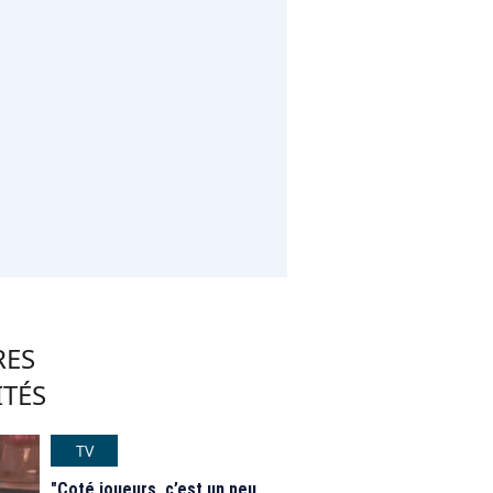
RES
ITÉS
TV
"Coté joueurs, c’est un peu