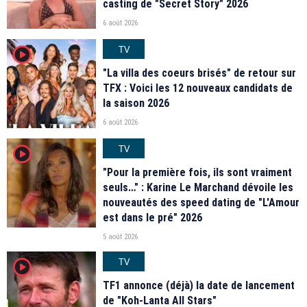
casting de "Secret Story" 2026
6 août 2026
TV
player2
"La villa des coeurs brisés" de retour sur
TFX : Voici les 12 nouveaux candidats de
la saison 2026
6 août 2026
TV
player2
"Pour la première fois, ils sont vraiment
seuls…" : Karine Le Marchand dévoile les
nouveautés des speed dating de "L'Amour
est dans le pré" 2026
5 août 2026
TV
player2
TF1 annonce (déjà) la date de lancement
de "Koh-Lanta All Stars"