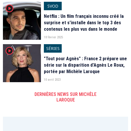
SVOD
player2
Netflix : Un film français inconnu créé la
surprise et s’installe dans le top 3 des
contenus les plus vus dans le monde
18 février 2025
SÉRIES
player2
"Tout pour Agnès" : France 2 prépare une
série sur la disparition d'Agnès Le Roux,
portée par Michèle Laroque
10 avril 2023
DERNIÈRES NEWS SUR MICHÈLE
LAROQUE