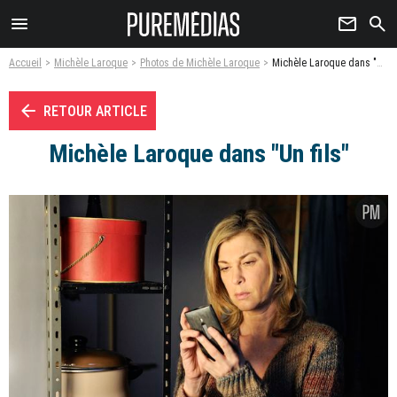
menu
newsletter
search
Accueil
Michèle Laroque
Photos de Michèle Laroque
Michèle Laroque dans "Un fils" - Photo
arrow_left
RETOUR ARTICLE
Michèle Laroque dans "Un fils"