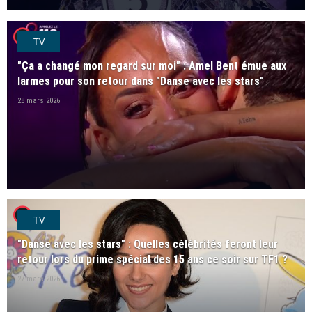
player2
TV
"Ça a changé mon regard sur moi" : Amel Bent émue aux
larmes pour son retour dans "Danse avec les stars"
28 mars 2026
player2
TV
"Danse avec les stars" : Quelles célébrités feront leur
retour lors du prime spécial des 15 ans ce soir sur TF1 ?
27 mars 2026