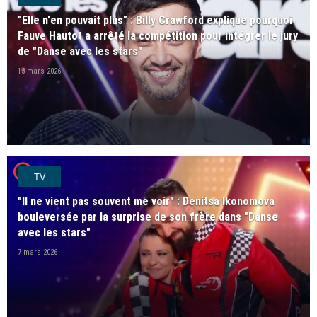
"Elle n'en pouvait plus" : Billy Crawford explique pourquoi
Fauve Hautot a arrêté la compétition pour intégrer le jury
de "Danse avec les stars"
13 mars 2026
player2
TV
"Il ne vient pas souvent me voir" : Denitsa Ikonomova
bouleversée par la surprise de son frère dans "Danse
avec les stars"
7 mars 2026