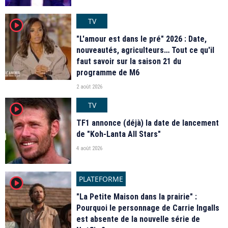
TV
player2
"L'amour est dans le pré" 2026 : Date,
nouveautés, agriculteurs… Tout ce qu'il
faut savoir sur la saison 21 du
programme de M6
2 août 2026
TV
player2
TF1 annonce (déjà) la date de lancement
de "Koh-Lanta All Stars"
4 août 2026
PLATEFORME
player2
"La Petite Maison dans la prairie" :
Pourquoi le personnage de Carrie Ingalls
est absente de la nouvelle série de