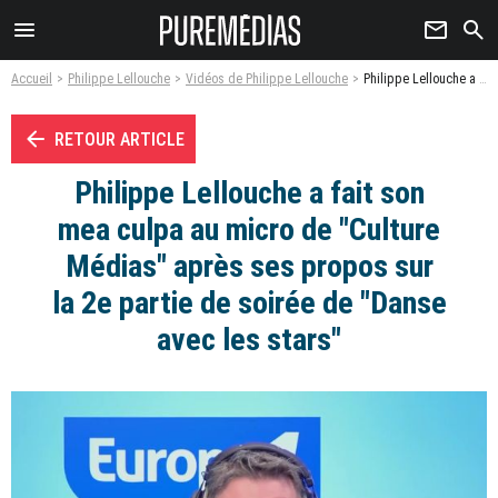
menu
newsletter
search
Accueil
Philippe Lellouche
Vidéos de Philippe Lellouche
Philippe Lellouche a fait son mea culpa au micro de "Culture Médias" après ses propos sur la 2e partie de soirée de "Danse avec les stars" - Vidéo
arrow_left
RETOUR ARTICLE
Philippe Lellouche a fait son
mea culpa au micro de "Culture
Médias" après ses propos sur
la 2e partie de soirée de "Danse
avec les stars"