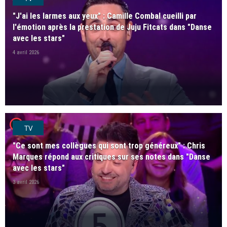
"J'ai les larmes aux yeux" : Camille Combal cueilli par
l'émotion après la prestation de Juju Fitcats dans "Danse
avec les stars"
4 avril 2026
player2
TV
"Ce sont mes collègues qui sont trop généreux" : Chris
Marques répond aux critiques sur ses notes dans "Danse
avec les stars"
3 avril 2026