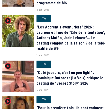
programme de M6
2 août 2026
TV
player2
"Les Apprentis aventuriers" 2026 :
Laureen et Tino de "L'île de la tentation",
Anthony Matéo, Jade Leboeuf... Le
casting complet de la saison 9 de la télé-
réalité de W9
1 août 2026
TV
player2
"Coté joueurs, c’est un peu light" :
Dominique Duforest (La Voix) critique le
casting de "Secret Story" 2026
6 août 2026
TV
player2
"Pour la première fois, ils sont vraiment