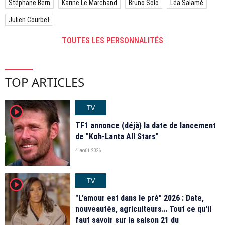
Stéphane Bern
Karine Le Marchand
Bruno Solo
Léa Salamé
Julien Courbet
TOUTES LES PERSONNALITÉS
TOP ARTICLES
TV
player2
TF1 annonce (déjà) la date de lancement
de "Koh-Lanta All Stars"
4 août 2026
TV
player2
"L'amour est dans le pré" 2026 : Date,
nouveautés, agriculteurs… Tout ce qu'il
faut savoir sur la saison 21 du