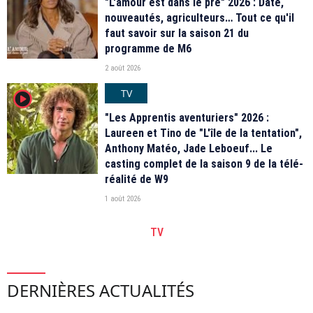
"L'amour est dans le pré" 2026 : Date,
nouveautés, agriculteurs… Tout ce qu'il
faut savoir sur la saison 21 du
programme de M6
2 août 2026
TV
player2
"Les Apprentis aventuriers" 2026 :
Laureen et Tino de "L'île de la tentation",
Anthony Matéo, Jade Leboeuf... Le
casting complet de la saison 9 de la télé-
réalité de W9
1 août 2026
TV
DERNIÈRES ACTUALITÉS