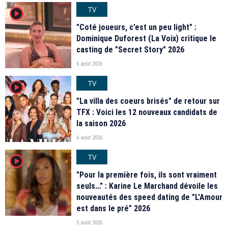
TV
player2
"Coté joueurs, c’est un peu light" :
Dominique Duforest (La Voix) critique le
casting de "Secret Story" 2026
6 août 2026
TV
player2
"La villa des coeurs brisés" de retour sur
TFX : Voici les 12 nouveaux candidats de
la saison 2026
6 août 2026
TV
player2
"Pour la première fois, ils sont vraiment
seuls…" : Karine Le Marchand dévoile les
nouveautés des speed dating de "L'Amour
est dans le pré" 2026
5 août 2026