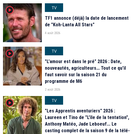
TV
player2
TF1 annonce (déjà) la date de lancement
de "Koh-Lanta All Stars"
4 août 2026
TV
player2
"L'amour est dans le pré" 2026 : Date,
nouveautés, agriculteurs… Tout ce qu'il
faut savoir sur la saison 21 du
programme de M6
2 août 2026
TV
player2
"Les Apprentis aventuriers" 2026 :
Laureen et Tino de "L'île de la tentation",
Anthony Matéo, Jade Leboeuf... Le
casting complet de la saison 9 de la télé-