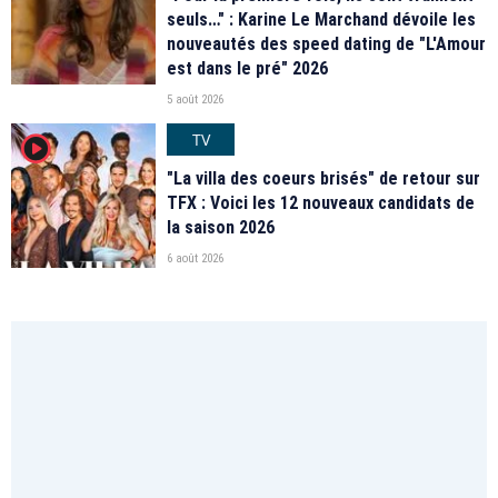
seuls…" : Karine Le Marchand dévoile les
nouveautés des speed dating de "L'Amour
est dans le pré" 2026
5 août 2026
TV
player2
"La villa des coeurs brisés" de retour sur
TFX : Voici les 12 nouveaux candidats de
la saison 2026
6 août 2026