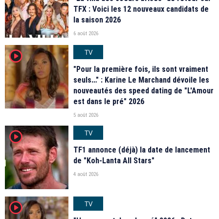
TFX : Voici les 12 nouveaux candidats de
la saison 2026
6 août 2026
TV
player2
"Pour la première fois, ils sont vraiment
seuls…" : Karine Le Marchand dévoile les
nouveautés des speed dating de "L'Amour
est dans le pré" 2026
5 août 2026
TV
player2
TF1 annonce (déjà) la date de lancement
de "Koh-Lanta All Stars"
4 août 2026
TV
player2