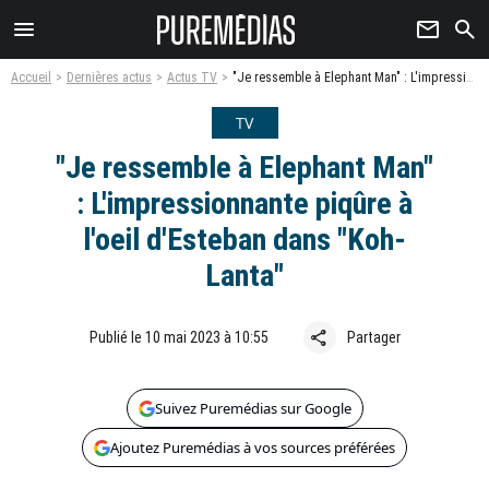
menu
newsletter
search
Accueil
Dernières actus
Actus TV
"Je ressemble à Elephant Man" : L'impressionnante piqûre à l'oeil d'Esteban dans "Koh-Lanta"
TV
"Je ressemble à Elephant Man"
: L'impressionnante piqûre à
l'oeil d'Esteban dans "Koh-
Lanta"
share
Publié le 10 mai 2023 à 10:55
Partager
Suivez Puremédias sur Google
Ajoutez Puremédias à vos sources préférées