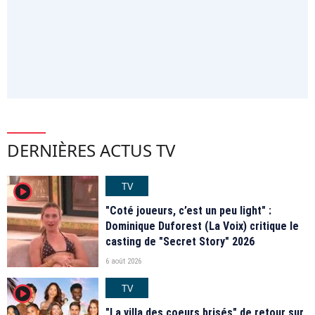
DERNIÈRES ACTUS TV
TV
player2
"Coté joueurs, c’est un peu light" :
Dominique Duforest (La Voix) critique le
casting de "Secret Story" 2026
6 août 2026
TV
player2
"La villa des coeurs brisés" de retour sur