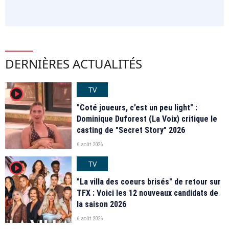
DERNIÈRES ACTUALITÉS
TV
player2
"Coté joueurs, c’est un peu light" :
Dominique Duforest (La Voix) critique le
casting de "Secret Story" 2026
6 août 2026
TV
player2
"La villa des coeurs brisés" de retour sur
TFX : Voici les 12 nouveaux candidats de
la saison 2026
6 août 2026