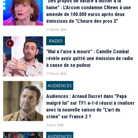
"Des propos de nature à inciter à la
haine" : L'Arcom condamne CNews à une
amende de 100.000 euros après deux
émissions de "L'heure des pros 2"
11 février 2026
RADIO
player2
"Mal à l'aise à mourir" : Camille Combal
révèle avoir quitté une émission de radio
à cause de sa pudeur
17 février 2026
AUDIENCES
Audiences : Arnaud Ducret dans "Papa
malgré lui" sur TF1 a-t-il réussi à rivaliser
avec la nouvelle saison de "L'art du
crime" sur France 2 ?
3 mars 2026
AUDIENCES