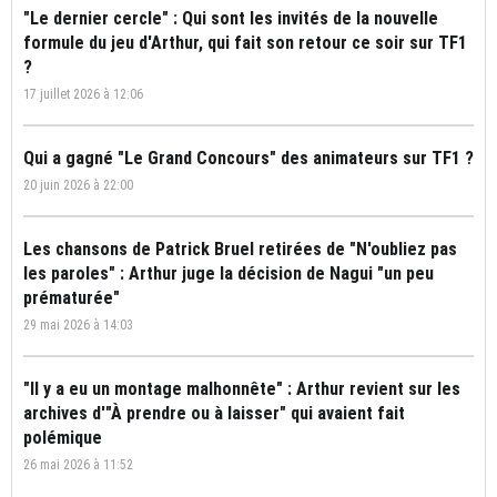
"Le dernier cercle" : Qui sont les invités de la nouvelle
formule du jeu d'Arthur, qui fait son retour ce soir sur TF1
?
17 juillet 2026 à 12:06
Qui a gagné "Le Grand Concours" des animateurs sur TF1 ?
20 juin 2026 à 22:00
Les chansons de Patrick Bruel retirées de "N'oubliez pas
les paroles" : Arthur juge la décision de Nagui "un peu
prématurée"
29 mai 2026 à 14:03
"Il y a eu un montage malhonnête" : Arthur revient sur les
archives d'"À prendre ou à laisser" qui avaient fait
polémique
26 mai 2026 à 11:52