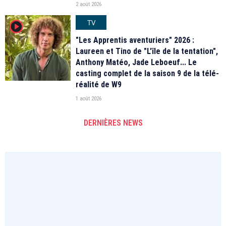
2 août 2026
TV
player2
"Les Apprentis aventuriers" 2026 :
Laureen et Tino de "L'île de la tentation",
Anthony Matéo, Jade Leboeuf... Le
casting complet de la saison 9 de la télé-
réalité de W9
1 août 2026
DERNIÈRES NEWS