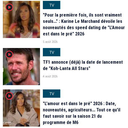
TV
player2
"Pour la première fois, ils sont vraiment
seuls…" : Karine Le Marchand dévoile les
nouveautés des speed dating de "L'Amour
est dans le pré" 2026
5 août 2026
TV
player2
TF1 annonce (déjà) la date de lancement
de "Koh-Lanta All Stars"
4 août 2026
TV
player2
"L'amour est dans le pré" 2026 : Date,
nouveautés, agriculteurs… Tout ce qu'il
faut savoir sur la saison 21 du
programme de M6