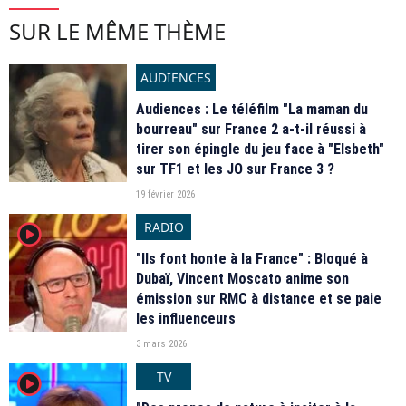
SUR LE MÊME THÈME
AUDIENCES
Audiences : Le téléfilm "La maman du
bourreau" sur France 2 a-t-il réussi à
tirer son épingle du jeu face à "Elsbeth"
sur TF1 et les JO sur France 3 ?
19 février 2026
RADIO
player2
"Ils font honte à la France" : Bloqué à
Dubaï, Vincent Moscato anime son
émission sur RMC à distance et se paie
les influenceurs
3 mars 2026
TV
player2