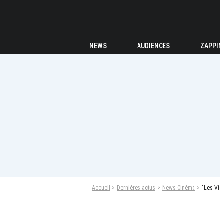
NEWS
AUDIENCES
ZAPPI
Accueil
Dernières actus
News Cinéma
"Les Vi