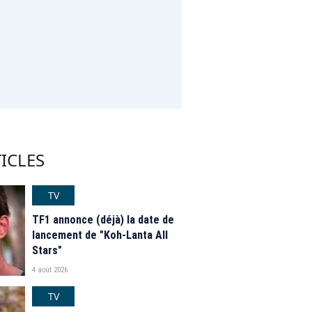
ICLES
TV
TF1 annonce (déjà) la date de
lancement de "Koh-Lanta All
Stars"
4 août 2026
TV