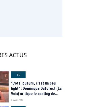
RES ACTUS
TV
"Coté joueurs, c’est un peu
light" : Dominique Duforest (La
Voix) critique le casting de
"Secret Story" 2026
6 août 2026