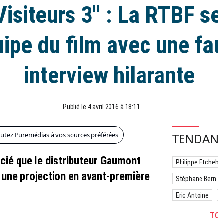
Visiteurs 3" : La RTBF s
uipe du film avec une f
interview hilarante
Publié le 4 avril 2016 à 18:11
outez Puremédias à vos sources préférées
TENDAN
écié que le distributeur Gaumont
Philippe Etche
 une projection en avant-première
Stéphane Bern
Eric Antoine
TO