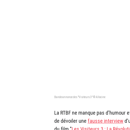
Bande-annonce des "Visiteurs 3" © Allocine
La RTBF ne manque pas d'humour et l
de dévoiler une
fausse interview
d'u
du film "
Les Visiteurs 3 : La Révolut