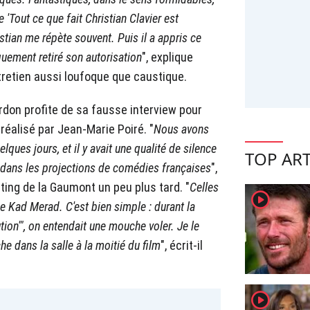
'Tout ce que fait Christian Clavier est
stian me répète souvent. Puis il a appris ce
giquement retiré son autorisation
", explique
retien aussi loufoque que caustique.
rdon profite de sa fausse interview pour
 réalisé par Jean-Marie Poiré. "
Nous avons
uelques jours, et il y avait une qualité de silence
TOP ART
 dans les projections de comédies françaises
",
ting de la Gaumont un peu plus tard. "
Celles
player2
Kad Merad. C'est bien simple : durant la
ution'", on entendait une mouche voler. Je le
he dans la salle à la moitié du film
", écrit-il
player2