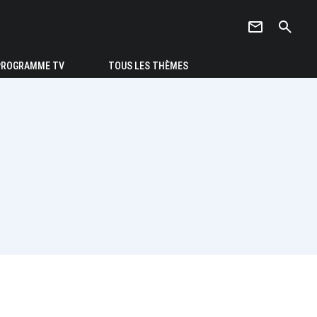
newsletter
search
PROGRAMME TV
TOUS LES THÈMES