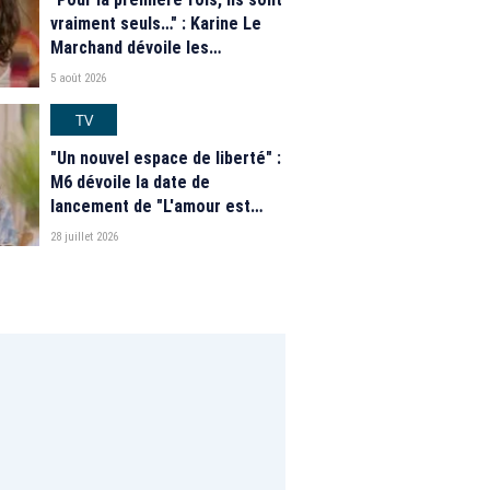
vraiment seuls…" : Karine Le
Marchand dévoile les
nouveautés des speed dating
5 août 2026
de "L'Amour est dans le pré"
2026
TV
"Un nouvel espace de liberté" :
M6 dévoile la date de
lancement de "L'amour est
dans le pré" 2026 et une
28 juillet 2026
grande nouveauté pour Karine
Le Marchand