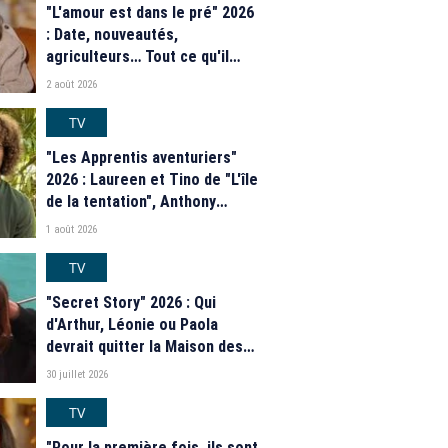
"L'amour est dans le pré" 2026
: Date, nouveautés,
agriculteurs… Tout ce qu'il
faut savoir sur la saison 21 du
2 août 2026
programme de M6
TV
"Les Apprentis aventuriers"
2026 : Laureen et Tino de "L'île
de la tentation", Anthony
Matéo, Jade Leboeuf... Le
1 août 2026
casting complet de la saison 9
de la télé-réalité de W9
TV
"Secret Story" 2026 : Qui
d'Arthur, Léonie ou Paola
devrait quitter la Maison des
secrets ce soir ? Les
30 juillet 2026
estimations de notre sondage
TV
"Pour la première fois, ils sont