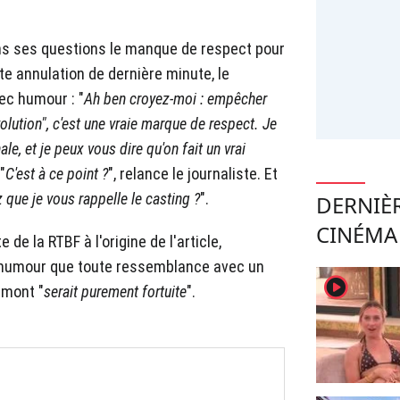
ans ses questions le manque de respect pour
e annulation de dernière minute, le
c humour : "
Ah ben croyez-moi : empêcher
volution", c'est une vraie marque de respect. Je
ale, et je peux vous dire qu'on fait un vrai
 "
C'est à ce point ?
", relance le journaliste. Et
 que je vous rappelle le casting ?
".
DERNIÈ
CINÉMA
 de la RTBF à l'origine de l'article,
 humour que toute ressemblance avec un
player2
umont "
serait purement fortuite
".