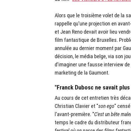
Alors que le troisième volet de la sa
rappelle qu'une projection en avant
et Jean Reno devait avoir lieu vendre
film fantastique de Bruxelles. Prob
annulée au dernier moment par Gau
décision, le média belge, via son jo
d'imaginer une fausse interview de
marketing de la Gaumont.
"Franck Dubosc ne savait plus
Au cours de cet entretien très dé
Christian Clavier et "
son ego
" censé
l'avant-première. "
C'est un bête mal
temps le cadre du distributeur franç
festival où on passe des films fantast