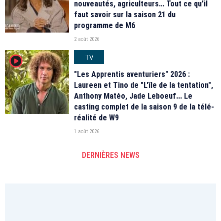
nouveautés, agriculteurs… Tout ce qu'il
faut savoir sur la saison 21 du
programme de M6
2 août 2026
TV
player2
"Les Apprentis aventuriers" 2026 :
Laureen et Tino de "L'île de la tentation",
Anthony Matéo, Jade Leboeuf... Le
casting complet de la saison 9 de la télé-
réalité de W9
1 août 2026
DERNIÈRES NEWS