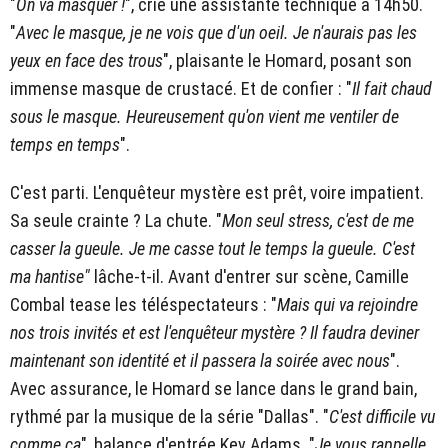
"
On va masquer !
", crie une assistante technique à 14h50.
"
Avec le masque, je ne vois que d'un oeil. Je n'aurais pas les
yeux en face des trous
", plaisante le Homard, posant son
immense masque de crustacé. Et de confier : "
Il fait chaud
sous le masque. Heureusement qu'on vient me ventiler de
temps en temps
".
C'est parti. L'enquêteur mystère est prêt, voire impatient.
Sa seule crainte ? La chute. "
Mon seul stress, c'est de me
casser la gueule. Je me casse tout le temps la gueule. C'est
ma hantise"
lâche-t-il. Avant d'entrer sur scène, Camille
Combal tease les téléspectateurs : "
Mais qui va rejoindre
nos trois invités et est l'enquêteur mystère ? Il faudra deviner
maintenant son identité et il passera la soirée avec nous
".
Avec assurance, le Homard se lance dans le grand bain,
rythmé par la musique de la série "Dallas". "
C'est difficile vu
comme ça
", balance d'entrée Kev Adams. "
Je vous rappelle