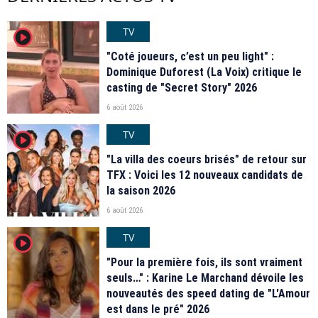
TV
player2
"Coté joueurs, c’est un peu light" :
Dominique Duforest (La Voix) critique le
casting de "Secret Story" 2026
6 août 2026
TV
player2
"La villa des coeurs brisés" de retour sur
TFX : Voici les 12 nouveaux candidats de
la saison 2026
6 août 2026
TV
player2
"Pour la première fois, ils sont vraiment
seuls…" : Karine Le Marchand dévoile les
nouveautés des speed dating de "L'Amour
est dans le pré" 2026