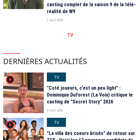
casting complet de la saison 9 de la télé-
réalité de W9
1 août 2026
TV
DERNIÈRES ACTUALITÉS
TV
player2
"Coté joueurs, c’est un peu light" :
Dominique Duforest (La Voix) critique le
casting de "Secret Story" 2026
6 août 2026
TV
player2
"La villa des coeurs brisés" de retour sur