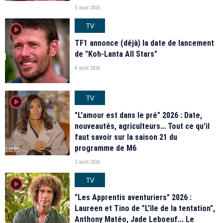
5 août 2026
TV
player2
TF1 annonce (déjà) la date de lancement
de "Koh-Lanta All Stars"
4 août 2026
TV
player2
"L'amour est dans le pré" 2026 : Date,
nouveautés, agriculteurs… Tout ce qu'il
faut savoir sur la saison 21 du
programme de M6
2 août 2026
TV
player2
"Les Apprentis aventuriers" 2026 :
Laureen et Tino de "L'île de la tentation",
Anthony Matéo, Jade Leboeuf... Le