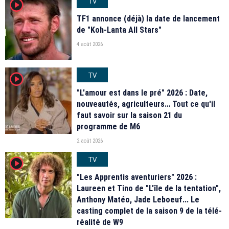
TV
player2
TF1 annonce (déjà) la date de lancement
de "Koh-Lanta All Stars"
4 août 2026
TV
player2
"L'amour est dans le pré" 2026 : Date,
nouveautés, agriculteurs… Tout ce qu'il
faut savoir sur la saison 21 du
programme de M6
2 août 2026
TV
player2
"Les Apprentis aventuriers" 2026 :
Laureen et Tino de "L'île de la tentation",
Anthony Matéo, Jade Leboeuf... Le
casting complet de la saison 9 de la télé-
réalité de W9