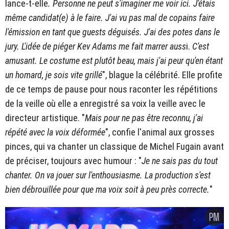
lance-t-elle
. Personne ne peut s'imaginer me voir ici. J'étais
même candidat(e) à le faire. J'ai vu pas mal de copains faire
l'émission en tant que guests déguisés. J'ai des potes dans le
jury. L'idée de piéger Kev Adams me fait marrer auss
i.
C'est
amusant. Le costume est plutôt beau, mais j'ai peur qu'en étant
un homard, je sois vite grillé
", blague la célébrité. Elle profite
de ce temps de pause pour nous raconter les répétitions
de la veille où elle a enregistré sa voix la veille avec le
directeur artistique. "
Mais pour ne pas être reconnu, j'ai
répété avec la voix déformée
", confie l'animal aux grosses
pinces, qui va chanter un classique de Michel Fugain avant
de préciser, toujours avec humour : "
Je ne sais pas du tout
chanter. On va jouer sur l'enthousiasme. La production s'est
bien débrouillée pour que ma voix soit à peu près correcte.
"