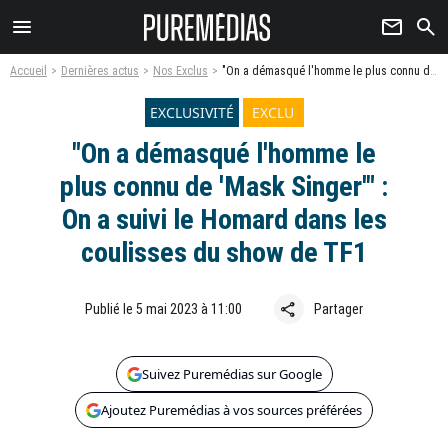
menu
newsletter
search
Accueil
Dernières actus
Nos Exclus
"On a démasqué l'homme le plus connu de 'Mask Singer'" : On a suivi le Homard dans les coulisses du show de TF1
EXCLUSIVITÉ
EXCLU
"On a démasqué l'homme le
plus connu de 'Mask Singer'" :
On a suivi le Homard dans les
coulisses du show de TF1
share
Publié le 5 mai 2023 à 11:00
Partager
Suivez Puremédias sur Google
Ajoutez Puremédias à vos sources préférées