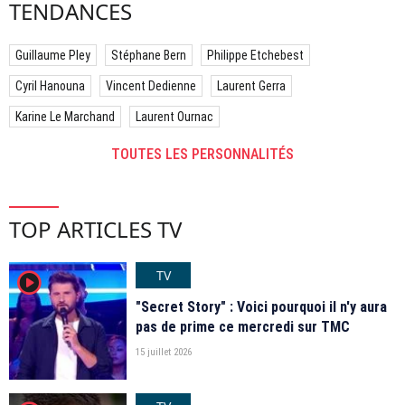
TENDANCES
Guillaume Pley
Stéphane Bern
Philippe Etchebest
Cyril Hanouna
Vincent Dedienne
Laurent Gerra
Karine Le Marchand
Laurent Ournac
TOUTES LES PERSONNALITÉS
TOP ARTICLES TV
TV
player2
"Secret Story" : Voici pourquoi il n'y aura
pas de prime ce mercredi sur TMC
15 juillet 2026