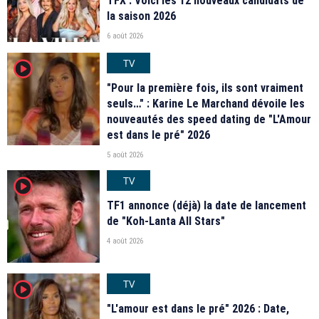
TFX : Voici les 12 nouveaux candidats de
la saison 2026
6 août 2026
TV
player2
"Pour la première fois, ils sont vraiment
seuls…" : Karine Le Marchand dévoile les
nouveautés des speed dating de "L'Amour
est dans le pré" 2026
5 août 2026
TV
player2
TF1 annonce (déjà) la date de lancement
de "Koh-Lanta All Stars"
4 août 2026
TV
player2
"L'amour est dans le pré" 2026 : Date,