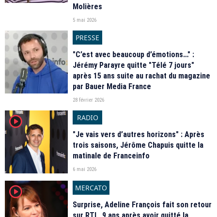
Molières
5 mai 2026
PRESSE
"C’est avec beaucoup d’émotions…" :
Jérémy Parayre quitte "Télé 7 jours"
après 15 ans suite au rachat du magazine
par Bauer Media France
28 février 2026
RADIO
player2
"Je vais vers d’autres horizons" : Après
trois saisons, Jérôme Chapuis quitte la
matinale de Franceinfo
6 mai 2026
MERCATO
player2
Surprise, Adeline François fait son retour
sur RTL, 9 ans après avoir quitté la