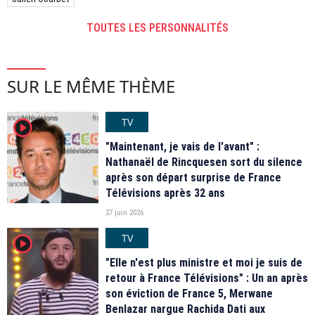
TOUTES LES PERSONNALITÉS
SUR LE MÊME THÈME
TV
player2
"Maintenant, je vais de l'avant" :
Nathanaël de Rincquesen sort du silence
après son départ surprise de France
Télévisions après 32 ans
27 juin 2026
TV
player2
"Elle n'est plus ministre et moi je suis de
retour à France Télévisions" : Un an après
son éviction de France 5, Merwane
Benlazar nargue Rachida Dati aux