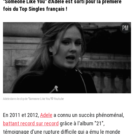
"Someone Like You" d'Adele est sorti pour la première
fois du Top Singles français !
Adele dans le clip de "Someone Like You"© Youtube
En 2011 et 2012,
Adele
a connu un succès phénoménal,
battant record sur record
grâce à l'album "21",
témoignage d'une rupture difficile qui a ému le monde