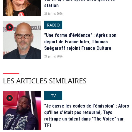
station
21 juillet 2026
RADIO
player2
"Une forme d'évidence" : Après son
départ de France Inter, Thomas
Snégaroff rejoint France Culture
21 juillet 2026
LES ARTICLES SIMILAIRES
TV
player2
"Je casse les codes de l'émission" : Alors
qu'il ne s'était pas retourné, Tayc
rattrape un talent dans "The Voice" sur
TF1