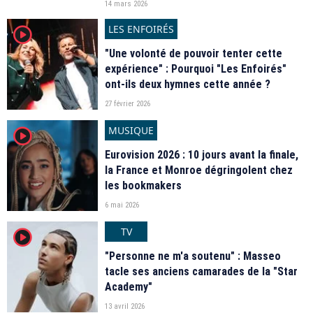
14 mars 2026
LES ENFOIRÉS
player2
"Une volonté de pouvoir tenter cette
expérience" : Pourquoi "Les Enfoirés"
ont-ils deux hymnes cette année ?
27 février 2026
MUSIQUE
player2
Eurovision 2026 : 10 jours avant la finale,
la France et Monroe dégringolent chez
les bookmakers
6 mai 2026
TV
player2
"Personne ne m'a soutenu" : Masseo
tacle ses anciens camarades de la "Star
Academy"
13 avril 2026