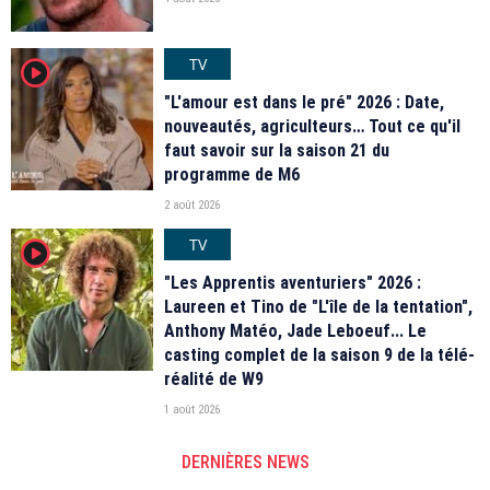
TV
player2
"L'amour est dans le pré" 2026 : Date,
nouveautés, agriculteurs… Tout ce qu'il
faut savoir sur la saison 21 du
programme de M6
2 août 2026
TV
player2
"Les Apprentis aventuriers" 2026 :
Laureen et Tino de "L'île de la tentation",
Anthony Matéo, Jade Leboeuf... Le
casting complet de la saison 9 de la télé-
réalité de W9
1 août 2026
DERNIÈRES NEWS