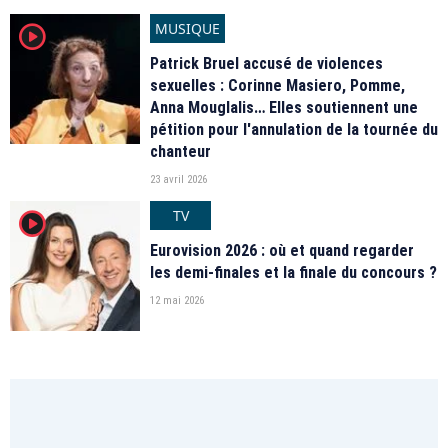
MUSIQUE
player2
Patrick Bruel accusé de violences
sexuelles : Corinne Masiero, Pomme,
Anna Mouglalis… Elles soutiennent une
pétition pour l'annulation de la tournée du
chanteur
23 avril 2026
TV
player2
Eurovision 2026 : où et quand regarder
les demi-finales et la finale du concours ?
12 mai 2026