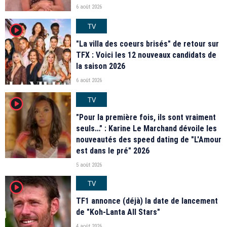
6 août 2026
TV
player2
"La villa des coeurs brisés" de retour sur
TFX : Voici les 12 nouveaux candidats de
la saison 2026
6 août 2026
TV
player2
"Pour la première fois, ils sont vraiment
seuls…" : Karine Le Marchand dévoile les
nouveautés des speed dating de "L'Amour
est dans le pré" 2026
5 août 2026
TV
player2
TF1 annonce (déjà) la date de lancement
de "Koh-Lanta All Stars"
4 août 2026