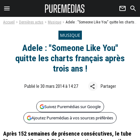
menu
newsletter
search
Accueil
Dernières actus
Musique
Adele : "Someone Like You" quitte les charts français après trois ans !
MUSIQUE
Adele : "Someone Like You"
quitte les charts français après
trois ans !
share
Publié le 30 mars 2014 à 14:27
Partager
Suivez Puremédias sur Google
Ajoutez Puremédias à vos sources préférées
Après 152 semaines de présence consécutives, le tube