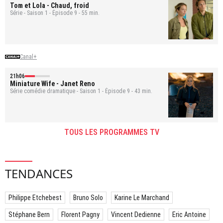
Tom et Lola
- Chaud, froid
Série - Saison 1 - Épisode 9 - 55 min.
Canal+
21h06
Miniature Wife
- Janet Reno
Série comédie dramatique - Saison 1 - Épisode 9 - 43 min.
TOUS LES PROGRAMMES TV
TENDANCES
Philippe Etchebest
Bruno Solo
Karine Le Marchand
Stéphane Bern
Florent Pagny
Vincent Dedienne
Eric Antoine