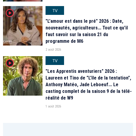
TV
player2
"L'amour est dans le pré" 2026 : Date,
nouveautés, agriculteurs… Tout ce qu'il
faut savoir sur la saison 21 du
programme de M6
2 août 2026
TV
player2
"Les Apprentis aventuriers" 2026 :
Laureen et Tino de "L'île de la tentation",
Anthony Matéo, Jade Leboeuf... Le
casting complet de la saison 9 de la télé-
réalité de W9
1 août 2026