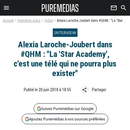
menu
newsletter
search
Accueil
Dernières actus
Video
Alexia Laroche-Joubert dans #QHM : "La 'Star Academy', c'est une télé qui ne pourra plus exister"
INTERVIEW
Alexia Laroche-Joubert dans
#QHM : "La 'Star Academy',
c'est une télé qui ne pourra plus
exister"
share
Publié le 20 juin 2018 à 18:55
Partager
Suivez Puremédias sur Google
Ajoutez Puremédias à vos sources préférées