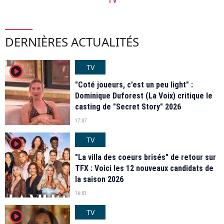
TV
DERNIÈRES ACTUALITÉS
TV
player2
"Coté joueurs, c’est un peu light" :
Dominique Duforest (La Voix) critique le
casting de "Secret Story" 2026
17:07
TV
player2
"La villa des coeurs brisés" de retour sur
TFX : Voici les 12 nouveaux candidats de
la saison 2026
16:01
TV
player2