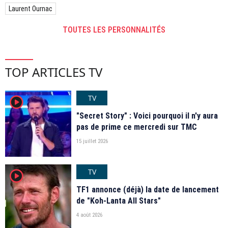
Laurent Ournac
TOUTES LES PERSONNALITÉS
TOP ARTICLES TV
TV
player2
"Secret Story" : Voici pourquoi il n'y aura
pas de prime ce mercredi sur TMC
15 juillet 2026
TV
player2
TF1 annonce (déjà) la date de lancement
de "Koh-Lanta All Stars"
4 août 2026