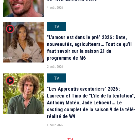
4 août 2026
TV
player2
"L'amour est dans le pré" 2026 : Date,
nouveautés, agriculteurs… Tout ce qu'il
faut savoir sur la saison 21 du
programme de M6
2 août 2026
TV
player2
"Les Apprentis aventuriers" 2026 :
Laureen et Tino de "L'île de la tentation",
Anthony Matéo, Jade Leboeuf... Le
casting complet de la saison 9 de la télé-
réalité de W9
1 août 2026