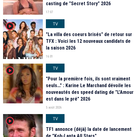
casting de "Secret Story" 2026
17:07
TV
player2
"La villa des coeurs brisés" de retour sur
TFX : Voici les 12 nouveaux candidats de
la saison 2026
16:01
TV
player2
"Pour la première fois, ils sont vraiment
seuls…" : Karine Le Marchand dévoile les
nouveautés des speed dating de "L'Amour
est dans le pré" 2026
5 août 2026
TV
player2
TF1 annonce (déjà) la date de lancement
de "Koh-Lanta All Stars"