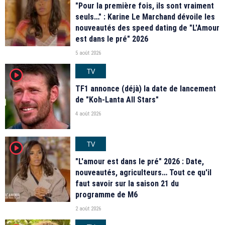
"Pour la première fois, ils sont vraiment
seuls…" : Karine Le Marchand dévoile les
nouveautés des speed dating de "L'Amour
est dans le pré" 2026
5 août 2026
TV
player2
TF1 annonce (déjà) la date de lancement
de "Koh-Lanta All Stars"
4 août 2026
TV
player2
"L'amour est dans le pré" 2026 : Date,
nouveautés, agriculteurs… Tout ce qu'il
faut savoir sur la saison 21 du
programme de M6
2 août 2026