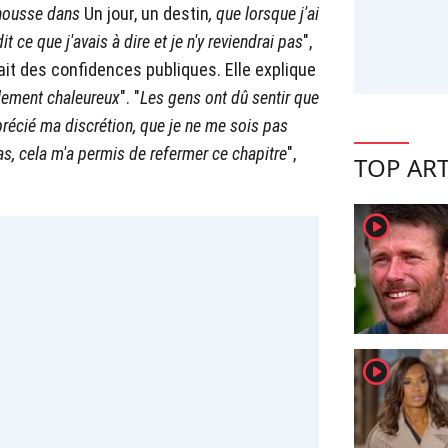
lahousse dans
Un jour, un destin
, que lorsque j'ai
t ce que j'avais à dire et je n'y reviendrai pas
",
fait des confidences publiques. Elle explique
lement chaleureux
". "
Les gens ont dû sentir que
apprécié ma discrétion, que je ne me sois pas
s, cela m'a permis de refermer ce chapitre
",
TOP ART
player2
player2