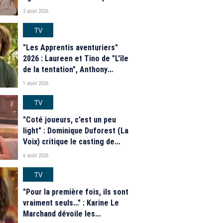
faut savoir sur la saison 21 du
2 août 2026
programme de M6
TV
"Les Apprentis aventuriers"
2026 : Laureen et Tino de "L'île
de la tentation", Anthony
Matéo, Jade Leboeuf... Le
1 août 2026
casting complet de la saison 9
de la télé-réalité de W9
TV
"Coté joueurs, c’est un peu
light" : Dominique Duforest (La
Voix) critique le casting de
"Secret Story" 2026
6 août 2026
TV
"Pour la première fois, ils sont
vraiment seuls…" : Karine Le
Marchand dévoile les