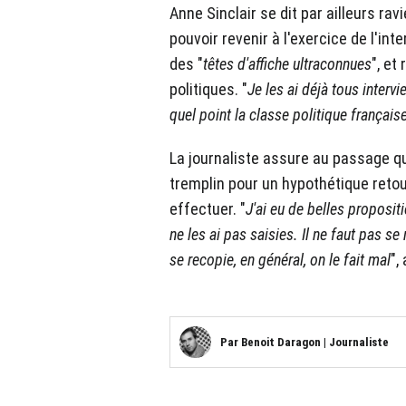
Anne Sinclair se dit par ailleurs rav
pouvoir revenir à l'exercice de l'inte
des "
têtes d'affiche ultraconnues
", et
politiques. "
Je
les ai déjà tous interv
quel point la classe politique français
La journaliste assure au passage que
tremplin pour un hypothétique retour
effectuer. "
J'ai eu de belles proposit
ne les ai pas saisies. Il ne faut pas s
se recopie, en général, on le fait mal
",
Par
Benoit Daragon
|
Journaliste