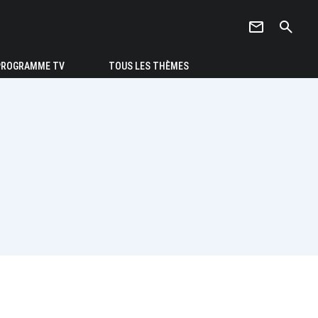
newsletter
search
PROGRAMME TV
TOUS LES THÈMES