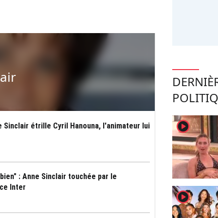
air
DERNIÈ
POLITI
player2
 Sinclair étrille Cyril Hanouna, l'animateur lui
bien" : Anne Sinclair touchée par le
ce Inter
player2