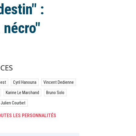
estin" :
a nécro"
CES
best
Cyril Hanouna
Vincent Dedienne
Karine Le Marchand
Bruno Solo
Julien Courbet
UTES LES PERSONNALITÉS