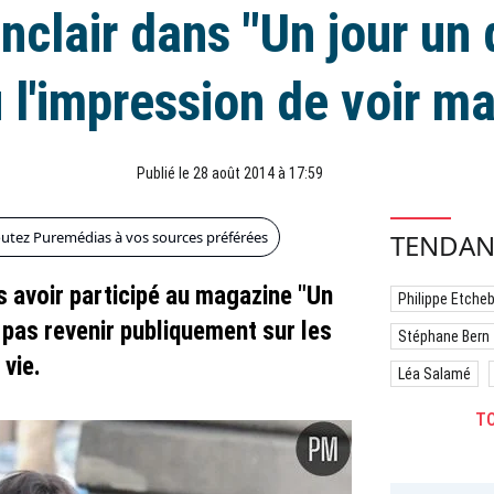
nclair dans "Un jour un d
u l'impression de voir m
Publié le 28 août 2014 à 17:59
outez Puremédias à vos sources préférées
TENDAN
s avoir participé au magazine "Un
Philippe Etche
 pas revenir publiquement sur les
Stéphane Bern
 vie.
Léa Salamé
TO