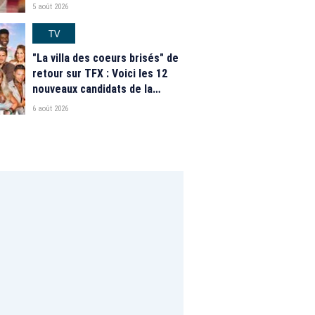
nouveautés des speed dating
5 août 2026
de "L'Amour est dans le pré"
2026
TV
"La villa des coeurs brisés" de
retour sur TFX : Voici les 12
nouveaux candidats de la
saison 2026
6 août 2026