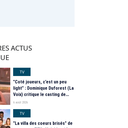
RES ACTUS
QUE
TV
"Coté joueurs, c’est un peu
light" : Dominique Duforest (La
Voix) critique le casting de
"Secret Story" 2026
6 août 2026
TV
"La villa des coeurs brisés" de