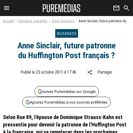
menu
newsletter
search
Accueil
Dernières actualités
Actus Business
Anne Sinclair, future patronne du Huffington Post français ?
BUSINESS
Anne Sinclair, future patronne
du Huffington Post français ?
share
Publié le 23 octobre 2011 à 17:46
Partager
Suivez Puremédias sur Google
Ajoutez Puremédias à vos sources préférées
Selon Rue 89, l'épouse de Dominique Strauss-Kahn est
pressentie pour devenir la patronne de l'Huffington Post
à la française, qui va remplacer dans les prochaines