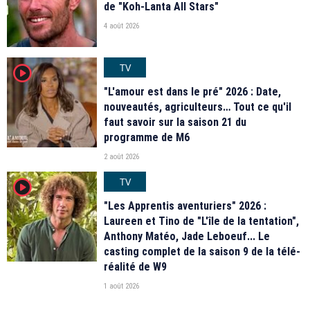
de "Koh-Lanta All Stars"
4 août 2026
TV
player2
"L'amour est dans le pré" 2026 : Date,
nouveautés, agriculteurs… Tout ce qu'il
faut savoir sur la saison 21 du
programme de M6
2 août 2026
TV
player2
"Les Apprentis aventuriers" 2026 :
Laureen et Tino de "L'île de la tentation",
Anthony Matéo, Jade Leboeuf... Le
casting complet de la saison 9 de la télé-
réalité de W9
1 août 2026