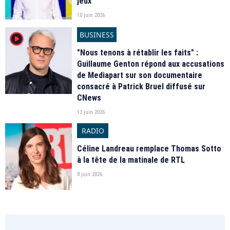
jeux
10 juin 2026
BUSINESS
player2
"Nous tenons à rétablir les faits" :
Guillaume Genton répond aux accusations
de Mediapart sur son documentaire
consacré à Patrick Bruel diffusé sur
CNews
13 juin 2026
RADIO
Céline Landreau remplace Thomas Sotto
à la tête de la matinale de RTL
8 juin 2026