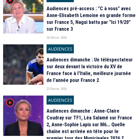
Audiences pré-access : "C à vous" avec
Anne-Elisabeth Lemoine en grande forme
sur France 5, Nagui battu par "Ici 19/20"
sur France 3
26 février 2026
AUDIENCES
Audiences dimanche : Un téléspectateur
sur deux devant la victoire du XV de
France face à l'Italie, meilleure journée
de l'année pour France 2
23 février 2026
AUDIENCES
player2
Audiences dimanche : Anne-Claire
Coudray sur TF1, Léa Salamé sur France
2, Anne-Sophie Lapix sur M6... Quelle
chaîne est arrivée en tête pour le
premier tour des Municipales 2026 ?