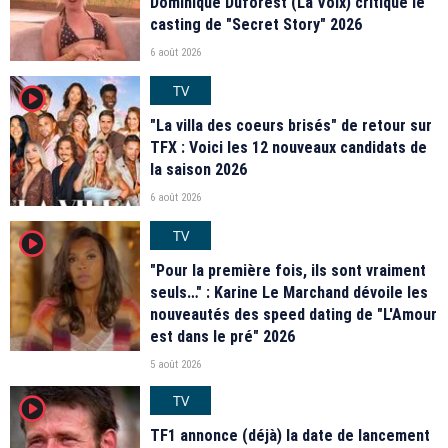
Dominique Duforest (La Voix) critique le
casting de "Secret Story" 2026
6 août 2026
TV
player2
"La villa des coeurs brisés" de retour sur
TFX : Voici les 12 nouveaux candidats de
la saison 2026
6 août 2026
TV
player2
"Pour la première fois, ils sont vraiment
seuls…" : Karine Le Marchand dévoile les
nouveautés des speed dating de "L'Amour
est dans le pré" 2026
5 août 2026
TV
player2
TF1 annonce (déjà) la date de lancement