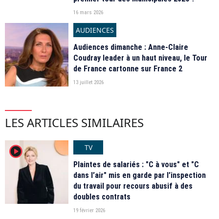
16 mars 2026
AUDIENCES
Audiences dimanche : Anne-Claire
Coudray leader à un haut niveau, le Tour
de France cartonne sur France 2
13 juillet 2026
LES ARTICLES SIMILAIRES
TV
player2
Plaintes de salariés : "C à vous" et "C
dans l’air" mis en garde par l’inspection
du travail pour recours abusif à des
doubles contrats
19 février 2026