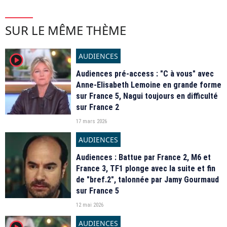
SUR LE MÊME THÈME
AUDIENCES
player2
Audiences pré-access : "C à vous" avec
Anne-Elisabeth Lemoine en grande forme
sur France 5, Nagui toujours en difficulté
sur France 2
17 mars 2026
AUDIENCES
Audiences : Battue par France 2, M6 et
France 3, TF1 plonge avec la suite et fin
de "bref.2", talonnée par Jamy Gourmaud
sur France 5
12 mai 2026
AUDIENCES
player2