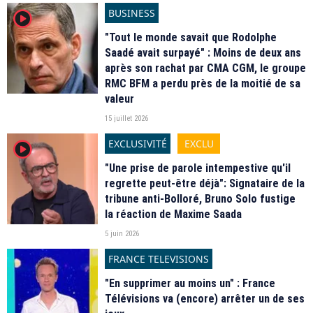
BUSINESS
player2
"Tout le monde savait que Rodolphe
Saadé avait surpayé" : Moins de deux ans
après son rachat par CMA CGM, le groupe
RMC BFM a perdu près de la moitié de sa
valeur
15 juillet 2026
EXCLUSIVITÉ
EXCLU
player2
"Une prise de parole intempestive qu'il
regrette peut-être déjà": Signataire de la
tribune anti-Bolloré, Bruno Solo fustige
la réaction de Maxime Saada
5 juin 2026
FRANCE TELEVISIONS
"En supprimer au moins un" : France
Télévisions va (encore) arrêter un de ses