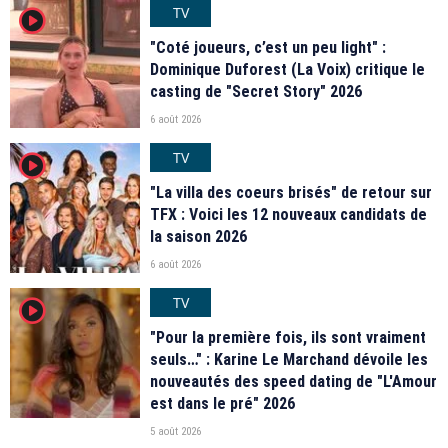
TV
player2
"Coté joueurs, c’est un peu light" :
Dominique Duforest (La Voix) critique le
casting de "Secret Story" 2026
6 août 2026
TV
player2
"La villa des coeurs brisés" de retour sur
TFX : Voici les 12 nouveaux candidats de
la saison 2026
6 août 2026
TV
player2
"Pour la première fois, ils sont vraiment
seuls…" : Karine Le Marchand dévoile les
nouveautés des speed dating de "L'Amour
est dans le pré" 2026
5 août 2026