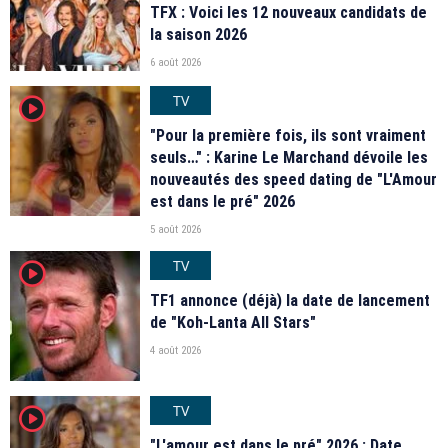
TFX : Voici les 12 nouveaux candidats de
la saison 2026
6 août 2026
TV
player2
"Pour la première fois, ils sont vraiment
seuls…" : Karine Le Marchand dévoile les
nouveautés des speed dating de "L'Amour
est dans le pré" 2026
5 août 2026
TV
player2
TF1 annonce (déjà) la date de lancement
de "Koh-Lanta All Stars"
4 août 2026
TV
player2
"L'amour est dans le pré" 2026 : Date,