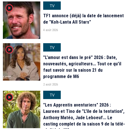
TV
player2
TF1 annonce (déjà) la date de lancement
de "Koh-Lanta All Stars"
4 août 2026
TV
player2
"L'amour est dans le pré" 2026 : Date,
nouveautés, agriculteurs… Tout ce qu'il
faut savoir sur la saison 21 du
programme de M6
2 août 2026
TV
player2
"Les Apprentis aventuriers" 2026 :
Laureen et Tino de "L'île de la tentation",
Anthony Matéo, Jade Leboeuf... Le
casting complet de la saison 9 de la télé-