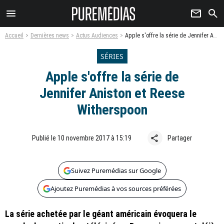
menu
newsletter
search
Accueil
Dernières news
Actus Audiences
Apple s'offre la série de Jennifer Aniston et Reese Witherspoon
SÉRIES
Apple s'offre la série de
Jennifer Aniston et Reese
Witherspoon
share
Publié le 10 novembre 2017 à 15:19
Partager
Suivez Puremédias sur Google
Ajoutez Puremédias à vos sources préférées
La série achetée par le géant américain évoquera le