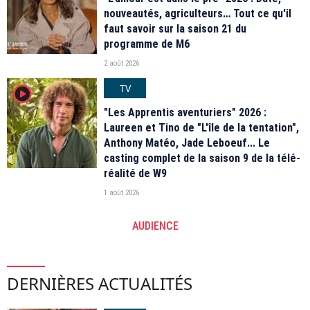
nouveautés, agriculteurs… Tout ce qu'il
faut savoir sur la saison 21 du
programme de M6
2 août 2026
TV
player2
"Les Apprentis aventuriers" 2026 :
Laureen et Tino de "L'île de la tentation",
Anthony Matéo, Jade Leboeuf... Le
casting complet de la saison 9 de la télé-
réalité de W9
1 août 2026
AUDIENCE
DERNIÈRES ACTUALITÉS