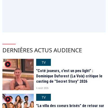
DERNIÈRES ACTUS AUDIENCE
TV
player2
"Coté joueurs, c’est un peu light" :
Dominique Duforest (La Voix) critique le
casting de "Secret Story" 2026
6 août 2026
TV
player2
"La villa des coeurs brisés" de retour sur