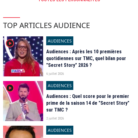
TOP ARTICLES AUDIENCE
AUDIENCES
player2
Audiences : Après les 10 premières
quotidiennes sur TMC, quel bilan pour
"Secret Story" 2026 ?
6 juillet 2026
AUDIENCES
player2
Audiences : Quel score pour le premier
prime de la saison 14 de "Secret Story"
sur TMC ?
2 juillet 2026
AUDIENCES