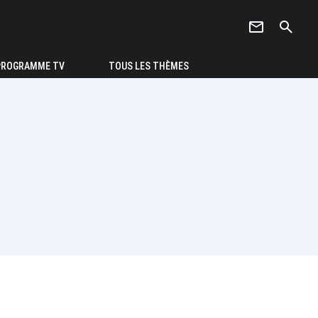
newsletter
search
PROGRAMME TV
TOUS LES THÈMES