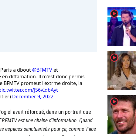
player2
player2
e Paris a dbout
@BFMTV
et
e en diffamation. Il m'est donc permis
 de BFMTV promeut l'extrme droite, la
pic.twitter.com/J56vIdbAyt
tier)
December 9, 2022
player2
ogiel avait rétorqué, dans un portrait que
"
BFMTV est une chaîne d'information. Quand
 des espaces sanctuarisés pour ça, comme 'Face