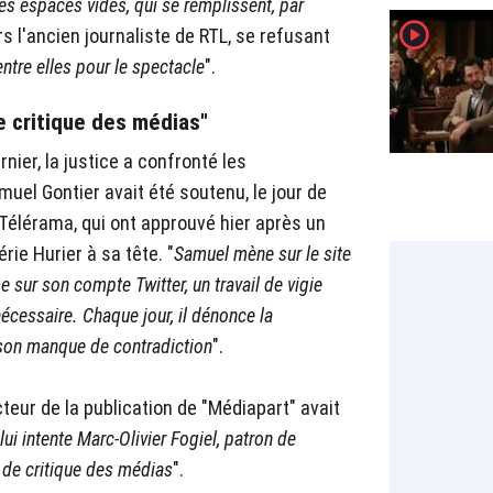
des espaces vides, qui se remplissent, par
player2
ors l'ancien journaliste de RTL, se refusant
ntre elles pour le spectacle
".
e critique des médias"
rnier, la justice a confronté les
uel Gontier avait été soutenu, le jour de
"Télérama, qui ont approuvé hier après un
ie Hurier à sa tête. "
Samuel mène sur le site
 sur son compte Twitter, un travail de vigie
nécessaire. Chaque jour, il dénonce la
t son manque de contradiction
".
teur de la publication de "Médiapart" avait
lui intente ⁦Marc-Olivier Fogiel, patron de
 de critique des médias
".