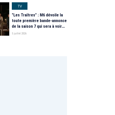
TV
"Les Traîtres" : M6 dévoile la
toute première bande-annonce
de la saison 7 qui sera à voir
"prochainement"
5 juillet 2026