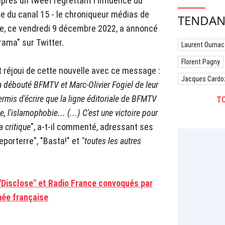
après un tweet regrettant l'influence du
le du canal 15 - le chroniqueur médias de
TENDAN
ice, ce vendredi 9 décembre 2022, a annoncé
rama" sur Twitter.
Laurent Ournac
Florent Pagny
t réjoui de cette nouvelle avec ce message :
Jacques Cardo
 a débouté BFMTV et Marc-Olivier Fogiel de leur
ermis d'écrire que la ligne éditoriale de BFMTV
TO
, l'islamophobie... (...) C'est une victoire pour
a critique
", a-t-il commenté, adressant ses
Reporterre", "Basta!" et
"toutes les autres
 "Disclose" et Radio France convoqués par
mée française