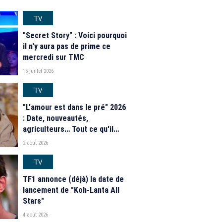
TV
"Secret Story" : Voici pourquoi
il n'y aura pas de prime ce
mercredi sur TMC
15 juillet 2026
TV
"L'amour est dans le pré" 2026
: Date, nouveautés,
agriculteurs… Tout ce qu'il
faut savoir sur la saison 21 du
2 août 2026
programme de M6
TV
TF1 annonce (déjà) la date de
lancement de "Koh-Lanta All
Stars"
4 août 2026