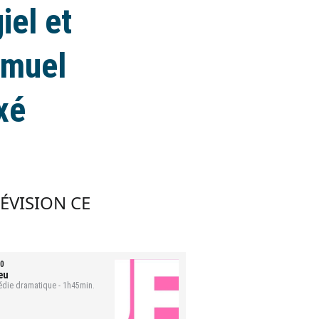
iel et
amuel
xé
LÉVISION CE
0
eu
die dramatique - 1h45min.