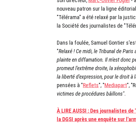
son directeur,
Marc-Olivier Fogiel
- 
nouveau patron sur la ligne éditoria
"Télérama" a été relaxé par la just
la Société des journalistes de "Télé
Dans la foulée, Samuel Gontier s'es
"
Relaxé ! Ce midi, le Tribunal de Paris
plainte en diffamation. Il m'est donc p
promeut l'extrême droite, la xénophobie
la liberté d'expression, pour le droit à l
pensées à "
Reflets
", "
Mediapart
", "
victimes de procédures bâillons"
.
À LIRE AUSSI : Des journalistes de
la DGSI après une enquête sur l'ar