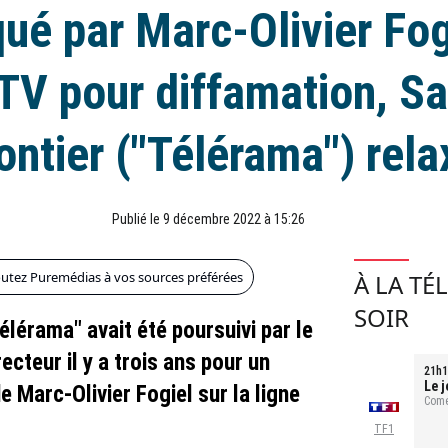
ué par Marc-Olivier Fog
V pour diffamation, S
ontier ("Télérama") rela
Publié le 9 décembre 2022 à 15:26
outez Puremédias à vos sources préférées
À LA TÉ
SOIR
lérama" avait été poursuivi par le
ecteur il y a trois ans pour un
21h1
Le j
de Marc-Olivier Fogiel sur la ligne
Comé
TF1