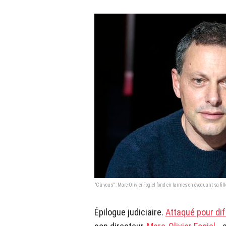
"C à vous" : Marc-Olivier Fogiel fond en larmes en évoquant sa fil
Épilogue judiciaire.
Attaqué pour di