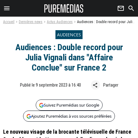
menu
newsletter
search
Accueil
Dernières news
Actus Audiences
Audiences : Double record pour Julia Vignali dans "Affaire Conclue" sur France 2
AUDIENCES
Audiences : Double record pour
Julia Vignali dans "Affaire
Conclue" sur France 2
share
Publié le 9 septembre 2023 à 16:40
Partager
Suivez Puremédias sur Google
Ajoutez Puremédias à vos sources préférées
Le nouveau visage de la brocante télévisuelle de France