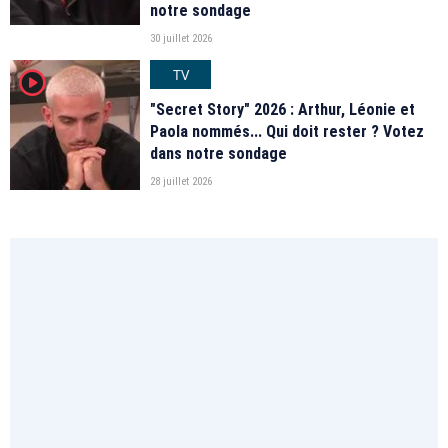
notre sondage
30 juillet 2026
TV
player2
"Secret Story" 2026 : Arthur, Léonie et
Paola nommés... Qui doit rester ? Votez
dans notre sondage
28 juillet 2026