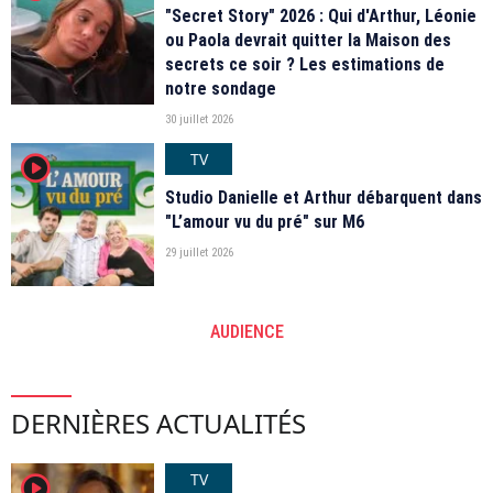
"Secret Story" 2026 : Qui d'Arthur, Léonie
ou Paola devrait quitter la Maison des
secrets ce soir ? Les estimations de
notre sondage
30 juillet 2026
TV
player2
Studio Danielle et Arthur débarquent dans
"L’amour vu du pré" sur M6
29 juillet 2026
AUDIENCE
DERNIÈRES ACTUALITÉS
TV
player2