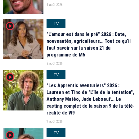
4 août 2026
TV
player2
"L'amour est dans le pré" 2026 : Date,
nouveautés, agriculteurs… Tout ce qu'il
faut savoir sur la saison 21 du
programme de M6
2 août 2026
TV
player2
"Les Apprentis aventuriers" 2026 :
Laureen et Tino de "L'île de la tentation",
Anthony Matéo, Jade Leboeuf... Le
casting complet de la saison 9 de la télé-
réalité de W9
1 août 2026
TV
player2