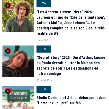
TV
player2
"Les Apprentis aventuriers" 2026 :
Laureen et Tino de "L'île de la tentation",
Anthony Matéo, Jade Leboeuf... Le
casting complet de la saison 9 de la télé-
réalité de W9
1 août 2026
TV
player2
"Secret Story" 2026 : Qui d'Arthur, Léonie
ou Paola devrait quitter la Maison des
secrets ce soir ? Les estimations de
notre sondage
30 juillet 2026
TV
player2
Studio Danielle et Arthur débarquent dans
"L’amour vu du pré" sur M6