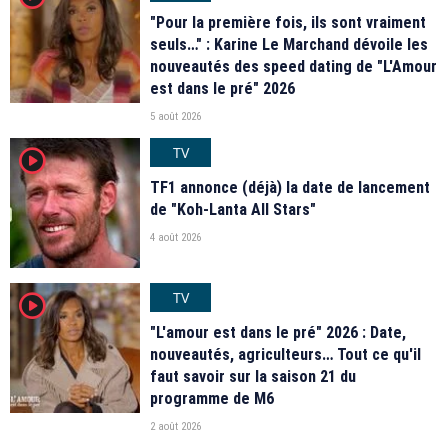
"Pour la première fois, ils sont vraiment
seuls…" : Karine Le Marchand dévoile les
nouveautés des speed dating de "L'Amour
est dans le pré" 2026
5 août 2026
TV
player2
TF1 annonce (déjà) la date de lancement
de "Koh-Lanta All Stars"
4 août 2026
TV
player2
"L'amour est dans le pré" 2026 : Date,
nouveautés, agriculteurs… Tout ce qu'il
faut savoir sur la saison 21 du
programme de M6
2 août 2026