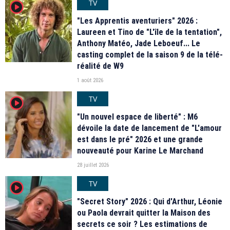
TV
player2
"Les Apprentis aventuriers" 2026 :
Laureen et Tino de "L'île de la tentation",
Anthony Matéo, Jade Leboeuf... Le
casting complet de la saison 9 de la télé-
réalité de W9
1 août 2026
TV
player2
"Un nouvel espace de liberté" : M6
dévoile la date de lancement de "L'amour
est dans le pré" 2026 et une grande
nouveauté pour Karine Le Marchand
28 juillet 2026
TV
player2
"Secret Story" 2026 : Qui d'Arthur, Léonie
ou Paola devrait quitter la Maison des
secrets ce soir ? Les estimations de