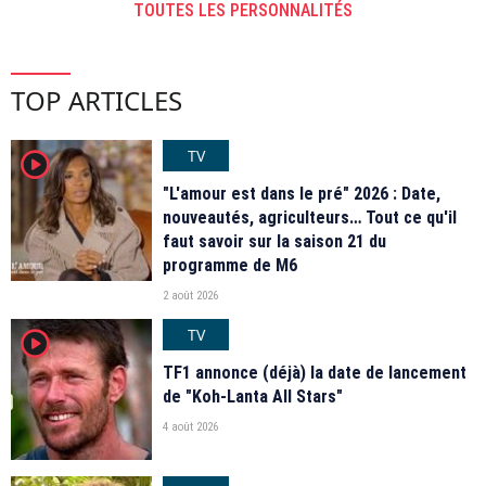
TOUTES LES PERSONNALITÉS
TOP ARTICLES
TV
player2
"L'amour est dans le pré" 2026 : Date,
nouveautés, agriculteurs… Tout ce qu'il
faut savoir sur la saison 21 du
programme de M6
2 août 2026
TV
player2
TF1 annonce (déjà) la date de lancement
de "Koh-Lanta All Stars"
4 août 2026