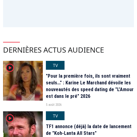
DERNIÈRES ACTUS AUDIENCE
TV
player2
"Pour la première fois, ils sont vraiment
seuls…" : Karine Le Marchand dévoile les
nouveautés des speed dating de "L'Amour
est dans le pré" 2026
5 août 2026
TV
player2
TF1 annonce (déjà) la date de lancement
de "Koh-Lanta All Stars"