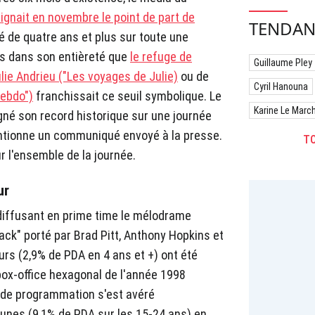
eignait en novembre le point de part de
TENDAN
é de quatre ans et plus sur toute une
ois dans son entièreté que
le refuge de
Guillaume Pley
lie Andrieu ("Les voyages de Julie)
ou de
Cyril Hanouna
hebdo")
franchissait ce seuil symbolique. Le
Karine Le Marc
gné son record historique sur une journée
tionne un communiqué envoyé à la presse.
TO
r l'ensemble de la journée.
ur
n diffusant en prime time le mélodrame
ck" porté par Brad Pitt, Anthony Hopkins et
urs (2,9% de PDA en 4 ans et +) ont été
box-office hexagonal de l'année 1998
x de programmation s'est avéré
eunes (9,1% de PDA sur les 15-24 ans) en