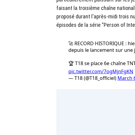
faisant la troisième chaîne national
proposé durant l'après-midi trois n
épisodes de la série "Person of Inte
🚀 RECORD HISTORIQUE : hier,
depuis le lancement sur une 
🏆 T18 se place 6e chaîne TNT
pic.twitter.com/7ogMjnFgKN
— T18 (@T18_officiel)
March 6