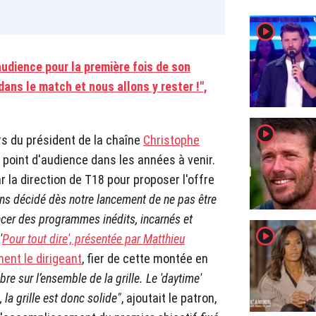
player2
audience pour la première fois de son
dans le match et nous allons y rester !",
player2
rs du président de la chaîne
Christophe
,5 point d'audience dans les années à venir.
ar la direction de T18 pour proposer l'offre
ns décidé dès notre lancement de ne pas être
ncer des programmes inédits, incarnés et
player2
'
Pour tout dire', présentée par Matthieu
ent le dirigeant
, fier de cette montée en
re sur l’ensemble de la grille. Le 'daytime'
la grille est donc solide"
, ajoutait le patron,