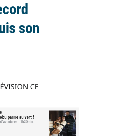
ecord
uis son
LÉVISION CE
0
obu passe au vert !
 d'aventures - 1h30min.