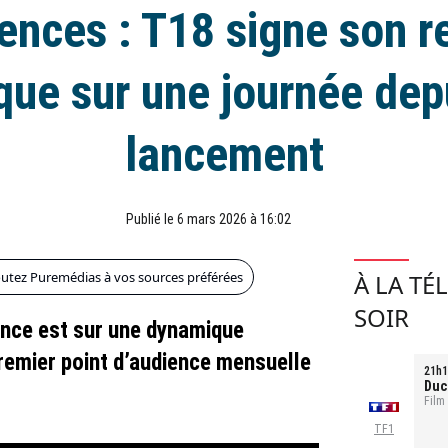
ences : T18 signe son r
ique sur une journée dep
lancement
Publié le 6 mars 2026 à 16:02
outez Puremédias à vos sources préférées
À LA TÉ
SOIR
ance est sur une dynamique
remier point d’audience mensuelle
21h1
Duc
Film
TF1