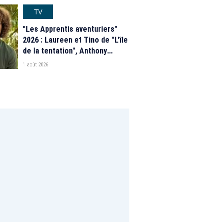
programme de M6
TV
"Les Apprentis aventuriers"
2026 : Laureen et Tino de "L'île
de la tentation", Anthony
Matéo, Jade Leboeuf... Le
1 août 2026
casting complet de la saison 9
de la télé-réalité de W9