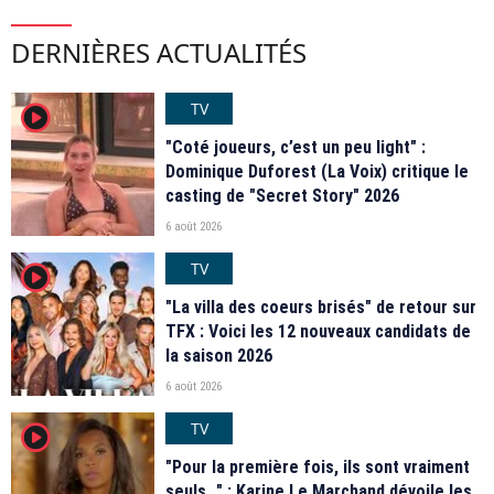
DERNIÈRES ACTUALITÉS
TV
player2
"Coté joueurs, c’est un peu light" :
Dominique Duforest (La Voix) critique le
casting de "Secret Story" 2026
6 août 2026
TV
player2
"La villa des coeurs brisés" de retour sur
TFX : Voici les 12 nouveaux candidats de
la saison 2026
6 août 2026
TV
player2
"Pour la première fois, ils sont vraiment
seuls…" : Karine Le Marchand dévoile les