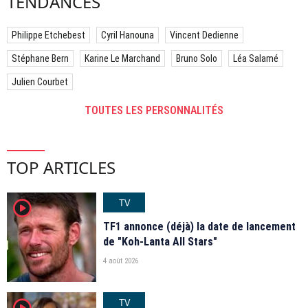
TENDANCES
Philippe Etchebest
Cyril Hanouna
Vincent Dedienne
Stéphane Bern
Karine Le Marchand
Bruno Solo
Léa Salamé
Julien Courbet
TOUTES LES PERSONNALITÉS
TOP ARTICLES
TV
player2
TF1 annonce (déjà) la date de lancement
de "Koh-Lanta All Stars"
4 août 2026
TV
player2