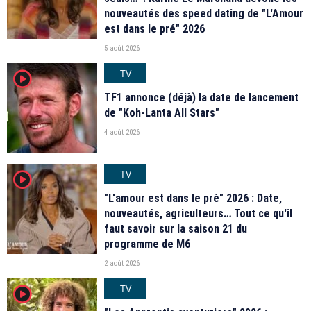
nouveautés des speed dating de "L'Amour
est dans le pré" 2026
5 août 2026
TV
player2
TF1 annonce (déjà) la date de lancement
de "Koh-Lanta All Stars"
4 août 2026
TV
player2
"L'amour est dans le pré" 2026 : Date,
nouveautés, agriculteurs… Tout ce qu'il
faut savoir sur la saison 21 du
programme de M6
2 août 2026
TV
player2