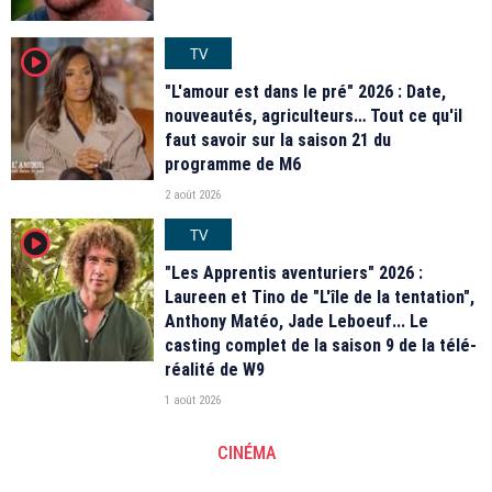
TV
player2
"L'amour est dans le pré" 2026 : Date,
nouveautés, agriculteurs… Tout ce qu'il
faut savoir sur la saison 21 du
programme de M6
2 août 2026
TV
player2
"Les Apprentis aventuriers" 2026 :
Laureen et Tino de "L'île de la tentation",
Anthony Matéo, Jade Leboeuf... Le
casting complet de la saison 9 de la télé-
réalité de W9
1 août 2026
CINÉMA