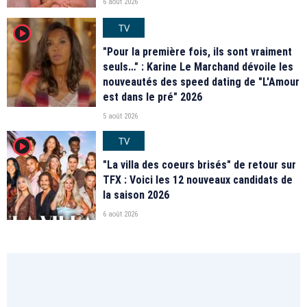
6 août 2026
TV
player2
"Pour la première fois, ils sont vraiment
seuls…" : Karine Le Marchand dévoile les
nouveautés des speed dating de "L'Amour
est dans le pré" 2026
5 août 2026
TV
player2
"La villa des coeurs brisés" de retour sur
TFX : Voici les 12 nouveaux candidats de
la saison 2026
6 août 2026