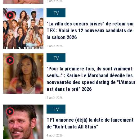
6 août 2026
TV
player2
"La villa des coeurs brisés" de retour sur
TFX : Voici les 12 nouveaux candidats de
la saison 2026
6 août 2026
TV
player2
"Pour la première fois, ils sont vraiment
seuls…" : Karine Le Marchand dévoile les
nouveautés des speed dating de "L'Amour
est dans le pré" 2026
5 août 2026
TV
player2
TF1 annonce (déjà) la date de lancement
de "Koh-Lanta All Stars"
4 août 2026