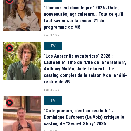
"L'amour est dans le pré" 2026 : Date,
nouveautés, agriculteurs… Tout ce qu'il
faut savoir sur la saison 21 du
programme de M6
2 août 2026
TV
player2
"Les Apprentis aventuriers" 2026 :
Laureen et Tino de "L'île de la tentation",
Anthony Matéo, Jade Leboeuf... Le
casting complet de la saison 9 de la télé-
réalité de W9
1 août 2026
TV
player2
"Coté joueurs, c’est un peu light" :
Dominique Duforest (La Voix) critique le
casting de "Secret Story" 2026