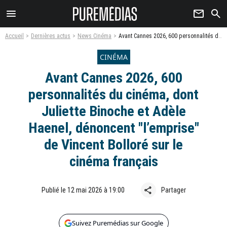
menu
newsletter
search
Accueil
Dernières actus
News Cinéma
Avant Cannes 2026, 600 personnalités du cinéma, dont Juliette Binoche et Adèle Haenel, dénoncent "l’emprise" de Vincent Bolloré sur le cinéma français
CINÉMA
Avant Cannes 2026, 600
personnalités du cinéma, dont
Juliette Binoche et Adèle
Haenel, dénoncent "l’emprise"
de Vincent Bolloré sur le
cinéma français
share
Publié le 12 mai 2026 à 19:00
Partager
Suivez Puremédias sur Google