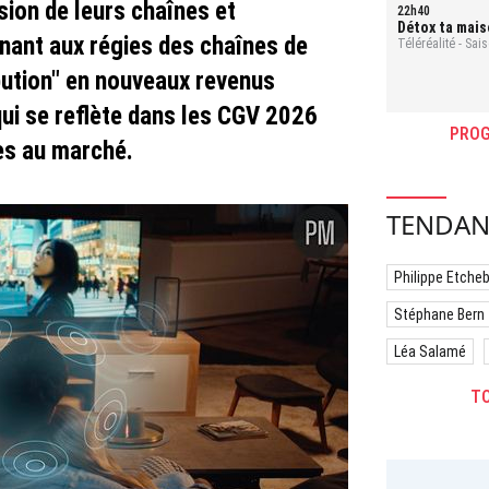
sion de leurs chaînes et
22h40
Détox ta mais
nant aux régies des chaînes de
ranger
Téléréalité - Sai
- Mauri
ibution" en nouveaux revenus
 qui se reflète dans les CGV 2026
PROG
ées au marché.
TENDAN
Philippe Etche
Stéphane Bern
Léa Salamé
TO