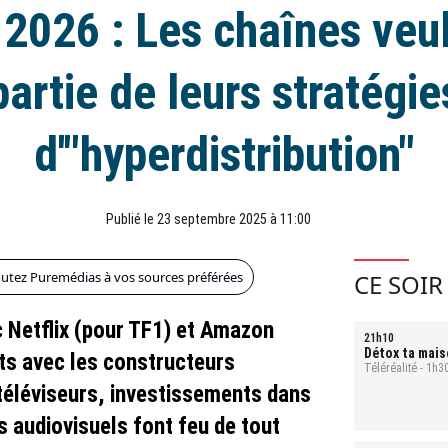
2026 : Les chaînes veule
partie de leurs stratégie
d'"hyperdistribution"
Publié le 23 septembre 2025 à 11:00
outez Puremédias à vos sources préférées
CE SOIR
c Netflix (pour TF1) et Amazon
21h10
Détox ta mais
ts avec les constructeurs
ranger
Téléréalité - 1h3
- Mona
téléviseurs, investissements dans
s audiovisuels font feu de tout