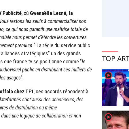
 Publicité
, où
Gwenaëlle Lesné, la
Nous restons les seuls à commercialiser nos
eo, ce qui nous garantit une maîtrise totale de
ndiale nous permet d’étendre les couvertures
nnement premium.
" La régie du service public
es alliances stratégiques" un des grands
TOP ART
ors que france.tv se positionne comme "
le
diovisuel public en distribuant ses milliers de
player2
 les usages
".
offola chez TF1
, ces accords répondent à
lateformes sont aussi des annonceurs, des
aires de distribution ou même
player2
ans une logique de collaboration et non