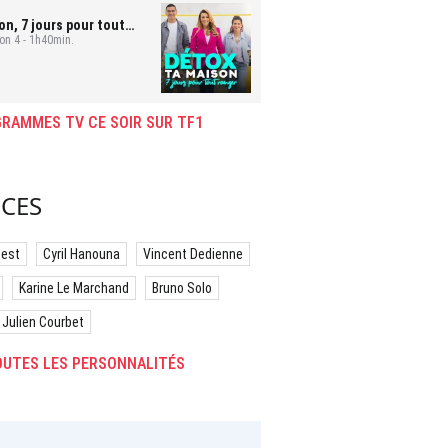
on, 7 jours pour tout
son 4 - 1h40min.
cio et ses filles
RAMMES TV CE SOIR SUR TF1
CES
best
Cyril Hanouna
Vincent Dedienne
Karine Le Marchand
Bruno Solo
Julien Courbet
UTES LES PERSONNALITÉS