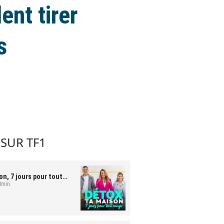
nt tirer
s
 SUR TF1
on, 7 jours pour tout
0min.
 et Bastien