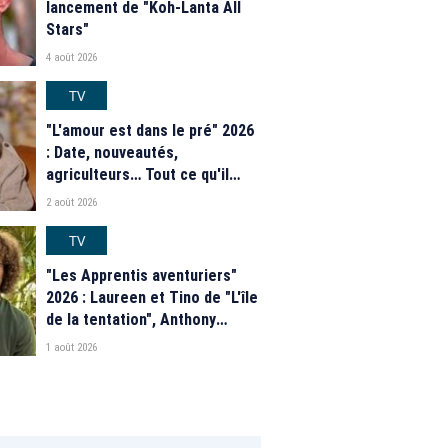
lancement de "Koh-Lanta All
Stars"
4 août 2026
TV
"L'amour est dans le pré" 2026
: Date, nouveautés,
agriculteurs… Tout ce qu'il
faut savoir sur la saison 21 du
2 août 2026
programme de M6
TV
"Les Apprentis aventuriers"
2026 : Laureen et Tino de "L'île
de la tentation", Anthony
Matéo, Jade Leboeuf... Le
1 août 2026
casting complet de la saison 9
de la télé-réalité de W9