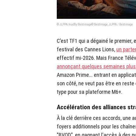
© JLPPA/Audfly/Bestimage© BestImage, JLPPA / Bestimage
C'est TF1 qui a dégainé le premier, 
festival des Cannes Lions,
un parten
effectif mi-2026. Mais France Télévi
annonçant quelques semaines plus
Amazon Prime... entrant en applicati
son côté, ne veut pas être en rest
type pour sa plateforme M6+.
Accélération des alliances st
À la clé derrière ces accords, une a
foyers additionnels pour les chaîn
"BVOD", en gagnant l'accès à des pu