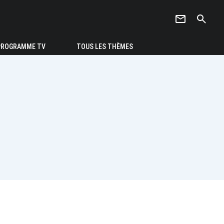
newsletter
search
PROGRAMME TV
TOUS LES THÈMES