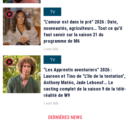
TV
player2
"L'amour est dans le pré" 2026 : Date,
nouveautés, agriculteurs… Tout ce qu'il
faut savoir sur la saison 21 du
programme de M6
2 août 2026
TV
player2
"Les Apprentis aventuriers" 2026 :
Laureen et Tino de "L'île de la tentation",
Anthony Matéo, Jade Leboeuf... Le
casting complet de la saison 9 de la télé-
réalité de W9
1 août 2026
DERNIÈRES NEWS