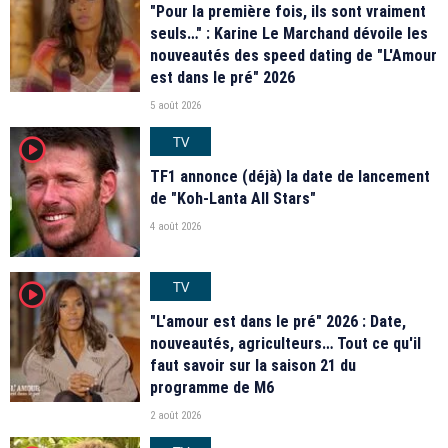
"Pour la première fois, ils sont vraiment
seuls…" : Karine Le Marchand dévoile les
nouveautés des speed dating de "L'Amour
est dans le pré" 2026
5 août 2026
TV
player2
TF1 annonce (déjà) la date de lancement
de "Koh-Lanta All Stars"
4 août 2026
TV
player2
"L'amour est dans le pré" 2026 : Date,
nouveautés, agriculteurs… Tout ce qu'il
faut savoir sur la saison 21 du
programme de M6
2 août 2026