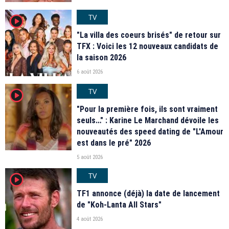
TV
player2
"La villa des coeurs brisés" de retour sur
TFX : Voici les 12 nouveaux candidats de
la saison 2026
6 août 2026
TV
player2
"Pour la première fois, ils sont vraiment
seuls…" : Karine Le Marchand dévoile les
nouveautés des speed dating de "L'Amour
est dans le pré" 2026
5 août 2026
TV
player2
TF1 annonce (déjà) la date de lancement
de "Koh-Lanta All Stars"
4 août 2026