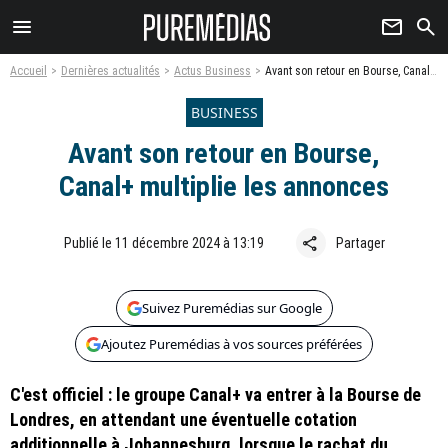
menu
newsletter
search
Accueil
Dernières actualités
Actus Business
Avant son retour en Bourse, Canal+ multiplie les annonces
BUSINESS
Avant son retour en Bourse,
Canal+ multiplie les annonces
share
Publié le 11 décembre 2024 à 13:19
Partager
Suivez Puremédias sur Google
Ajoutez Puremédias à vos sources préférées
C'est officiel : le groupe Canal+ va entrer à la Bourse de
Londres, en attendant une éventuelle cotation
additionnelle à Johannesburg, lorsque le rachat du