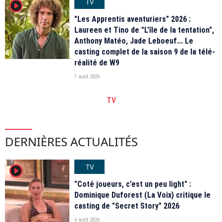
TV
player2
"Les Apprentis aventuriers" 2026 :
Laureen et Tino de "L'île de la tentation",
Anthony Matéo, Jade Leboeuf... Le
casting complet de la saison 9 de la télé-
réalité de W9
1 août 2026
TV
DERNIÈRES ACTUALITÉS
TV
player2
"Coté joueurs, c’est un peu light" :
Dominique Duforest (La Voix) critique le
casting de "Secret Story" 2026
6 août 2026