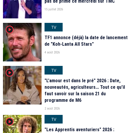
pas de prime ce mercredi sur TMC
15 juillet 2026
TV
player2
TF1 annonce (déjà) la date de lancement
de "Koh-Lanta All Stars"
4 août 2026
TV
player2
"L'amour est dans le pré" 2026 : Date,
nouveautés, agriculteurs… Tout ce qu'il
faut savoir sur la saison 21 du
programme de M6
2 août 2026
TV
player2
"Les Apprentis aventuriers" 2026 :