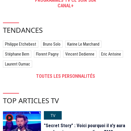
PROGRAMMES TV CE SOIR SUR
CANAL+
TENDANCES
Philippe Etchebest
Bruno Solo
Karine Le Marchand
Stéphane Bern
Florent Pagny
Vincent Dedienne
Eric Antoine
Laurent Ournac
TOUTES LES PERSONNALITÉS
TOP ARTICLES TV
TV
player2
"Secret Story" : Voici pourquoi il n'y aura