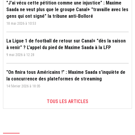
"J'ai vécu cette pétition comme une injustice" : Maxime
Saada ne veut plus que le groupe Canal+ "travaille avec les
gens qui ont signé" la tribune anti-Bolloré
18 mai 2026 à 10:53
La Ligue 1 de football de retour sur Canal+ "dès la saison
à venir" ? L’appel du pied de Maxime Saada à la LFP
9 mai 2026 à 12:28
"On finira tous Américains !" : Maxime Saada s’inquiète de
la concurrence des plateformes de streaming
14 février 2026 à 18:05
TOUS LES ARTICLES