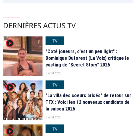
DERNIÈRES ACTUS TV
TV
player2
"Coté joueurs, c’est un peu light" :
Dominique Duforest (La Voix) critique le
casting de "Secret Story" 2026
6 août 2026
TV
player2
"La villa des coeurs brisés" de retour sur
TFX : Voici les 12 nouveaux candidats de
la saison 2026
6 août 2026
TV
player2