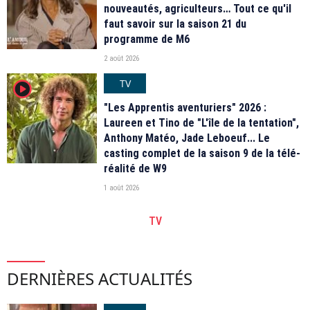
nouveautés, agriculteurs… Tout ce qu'il
faut savoir sur la saison 21 du
programme de M6
2 août 2026
TV
player2
"Les Apprentis aventuriers" 2026 :
Laureen et Tino de "L'île de la tentation",
Anthony Matéo, Jade Leboeuf... Le
casting complet de la saison 9 de la télé-
réalité de W9
1 août 2026
TV
DERNIÈRES ACTUALITÉS