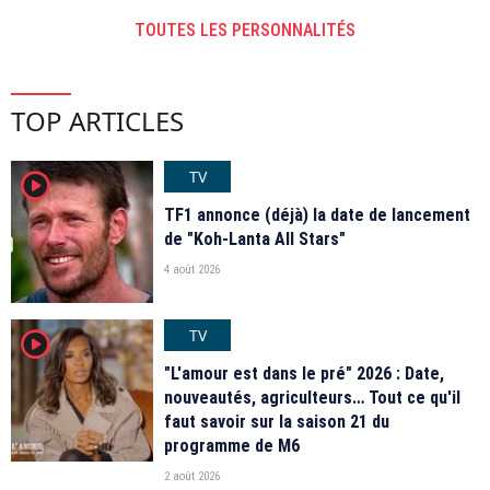
TOUTES LES PERSONNALITÉS
TOP ARTICLES
TV
player2
TF1 annonce (déjà) la date de lancement
de "Koh-Lanta All Stars"
4 août 2026
TV
player2
"L'amour est dans le pré" 2026 : Date,
nouveautés, agriculteurs… Tout ce qu'il
faut savoir sur la saison 21 du
programme de M6
2 août 2026