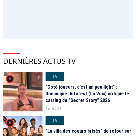
DERNIÈRES ACTUS TV
TV
player2
"Coté joueurs, c’est un peu light" :
Dominique Duforest (La Voix) critique le
casting de "Secret Story" 2026
6 août 2026
TV
player2
"La villa des coeurs brisés" de retour sur