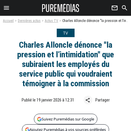
menu
newsletter
search
Accueil
Dernières actus
Actus TV
Charles Alloncle dénonce "la pression et l’intimidation" que subiraient les employés du service public qui voudraient témoigner à la commission
TV
Charles Alloncle dénonce "la
pression et l’intimidation" que
subiraient les employés du
service public qui voudraient
témoigner à la commission
share
Publié le 19 janvier 2026 à 12:31
Partager
Suivez Puremédias sur Google
Ajoutez Puremédias à vos sources préférées