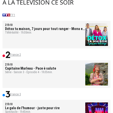
À LA TÉLÉVISION CE SOIR
TF1
21h10
Détox ta maison, 7 jours pour tout ranger
- Mona et
Bastien
Téléréalité - 1h30min.
France 2
21h10
Capitaine Marleau
- Pace è salute
Série - Saison 3 - Épisode 4 - 1h35min.
France 3
21h10
Le gala de l'humour - juste pour rire
Spectacle - 1h45min.