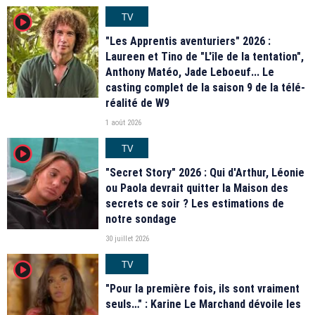
TV
player2
"Les Apprentis aventuriers" 2026 :
Laureen et Tino de "L'île de la tentation",
Anthony Matéo, Jade Leboeuf... Le
casting complet de la saison 9 de la télé-
réalité de W9
1 août 2026
TV
player2
"Secret Story" 2026 : Qui d'Arthur, Léonie
ou Paola devrait quitter la Maison des
secrets ce soir ? Les estimations de
notre sondage
30 juillet 2026
TV
player2
"Pour la première fois, ils sont vraiment
seuls…" : Karine Le Marchand dévoile les