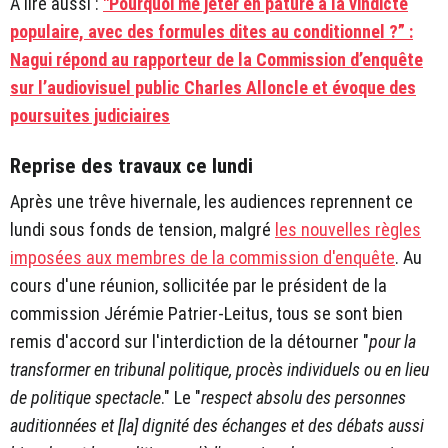
A lire aussi :
"Pourquoi me jeter en pâture à la vindicte
populaire, avec des formules dites au conditionnel ?” :
Nagui répond au rapporteur de la Commission d’enquête
sur l’audiovisuel public Charles Alloncle et évoque des
poursuites judiciaires
Reprise des travaux ce lundi
Après une trêve hivernale, les audiences reprennent ce
lundi sous fonds de tension, malgré
les nouvelles règles
imposées aux membres de la commission d'enquête
. Au
cours d'une réunion, sollicitée par le président de la
commission Jérémie Patrier-Leitus, tous se sont bien
remis d'accord sur l'interdiction de la détourner "
pour la
transformer en tribunal politique, procès individuels ou en lieu
de politique spectacle
." Le "
respect absolu des personnes
auditionnées et [la] dignité des échanges et des débats aussi