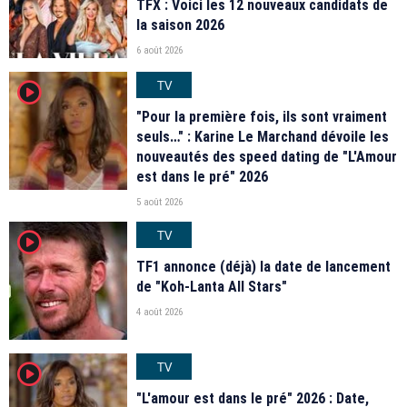
TFX : Voici les 12 nouveaux candidats de
la saison 2026
6 août 2026
TV
player2
"Pour la première fois, ils sont vraiment
seuls…" : Karine Le Marchand dévoile les
nouveautés des speed dating de "L'Amour
est dans le pré" 2026
5 août 2026
TV
player2
TF1 annonce (déjà) la date de lancement
de "Koh-Lanta All Stars"
4 août 2026
TV
player2
"L'amour est dans le pré" 2026 : Date,