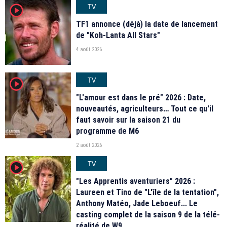
TV
player2
TF1 annonce (déjà) la date de lancement
de "Koh-Lanta All Stars"
4 août 2026
TV
player2
"L'amour est dans le pré" 2026 : Date,
nouveautés, agriculteurs… Tout ce qu'il
faut savoir sur la saison 21 du
programme de M6
2 août 2026
TV
player2
"Les Apprentis aventuriers" 2026 :
Laureen et Tino de "L'île de la tentation",
Anthony Matéo, Jade Leboeuf... Le
casting complet de la saison 9 de la télé-
réalité de W9