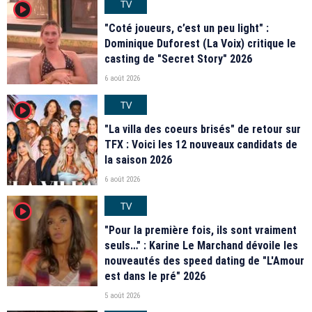
TV
player2
"Coté joueurs, c’est un peu light" :
Dominique Duforest (La Voix) critique le
casting de "Secret Story" 2026
6 août 2026
TV
player2
"La villa des coeurs brisés" de retour sur
TFX : Voici les 12 nouveaux candidats de
la saison 2026
6 août 2026
TV
player2
"Pour la première fois, ils sont vraiment
seuls…" : Karine Le Marchand dévoile les
nouveautés des speed dating de "L'Amour
est dans le pré" 2026
5 août 2026