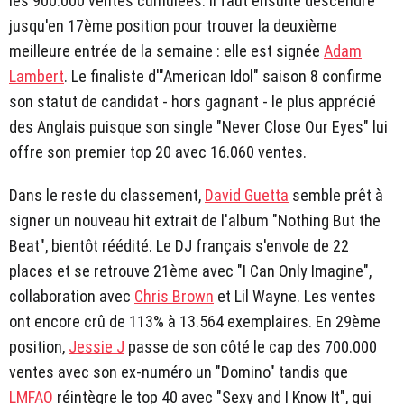
les 900.000 ventes cumulées. Il faut ensuite descendre
jusqu'en 17ème position pour trouver la deuxième
meilleure entrée de la semaine : elle est signée
Adam
Lambert
. Le finaliste d'"American Idol" saison 8 confirme
son statut de candidat - hors gagnant - le plus apprécié
des Anglais puisque son single "Never Close Our Eyes" lui
offre son premier top 20 avec 16.060 ventes.
Dans le reste du classement,
David Guetta
semble prêt à
signer un nouveau hit extrait de l'album "Nothing But the
Beat", bientôt réédité. Le DJ français s'envole de 22
places et se retrouve 21ème avec "I Can Only Imagine",
collaboration avec
Chris Brown
et Lil Wayne. Les ventes
ont encore crû de 113% à 13.564 exemplaires. En 29ème
position,
Jessie J
passe de son côté le cap des 700.000
ventes avec son ex-numéro un "Domino" tandis que
LMFAO
réintègre le top 40 avec "Sexy and I Know It", qui