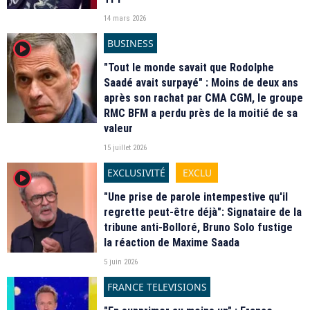
14 mars 2026
BUSINESS
player2
"Tout le monde savait que Rodolphe
Saadé avait surpayé" : Moins de deux ans
après son rachat par CMA CGM, le groupe
RMC BFM a perdu près de la moitié de sa
valeur
15 juillet 2026
EXCLUSIVITÉ
EXCLU
player2
"Une prise de parole intempestive qu'il
regrette peut-être déjà": Signataire de la
tribune anti-Bolloré, Bruno Solo fustige
la réaction de Maxime Saada
5 juin 2026
FRANCE TELEVISIONS