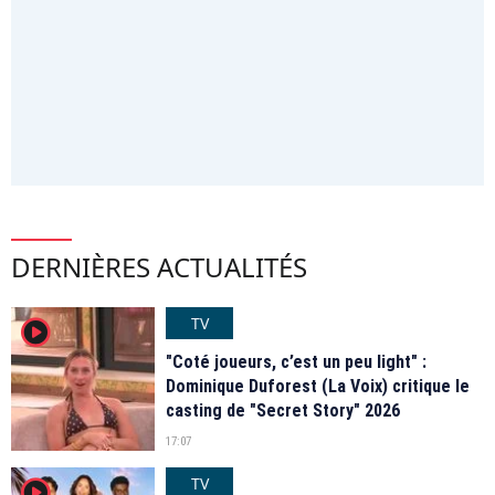
DERNIÈRES ACTUALITÉS
TV
player2
"Coté joueurs, c’est un peu light" :
Dominique Duforest (La Voix) critique le
casting de "Secret Story" 2026
17:07
TV
player2