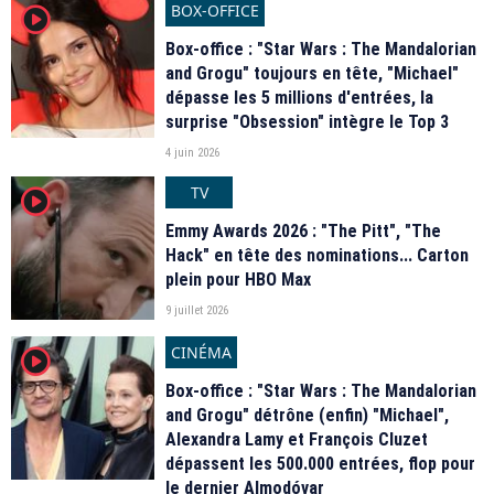
BOX-OFFICE
player2
Box-office : "Star Wars : The Mandalorian
and Grogu" toujours en tête, "Michael"
dépasse les 5 millions d'entrées, la
surprise "Obsession" intègre le Top 3
4 juin 2026
TV
player2
Emmy Awards 2026 : "The Pitt", "The
Hack" en tête des nominations... Carton
plein pour HBO Max
9 juillet 2026
CINÉMA
player2
Box-office : "Star Wars : The Mandalorian
and Grogu" détrône (enfin) "Michael",
Alexandra Lamy et François Cluzet
dépassent les 500.000 entrées, flop pour
le dernier Almodóvar