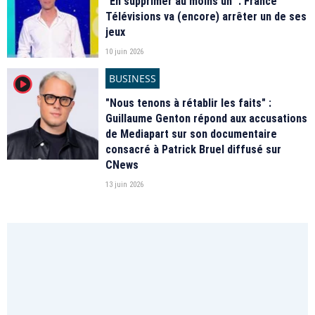
"En supprimer au moins un" : France
Télévisions va (encore) arrêter un de ses
jeux
10 juin 2026
BUSINESS
player2
"Nous tenons à rétablir les faits" :
Guillaume Genton répond aux accusations
de Mediapart sur son documentaire
consacré à Patrick Bruel diffusé sur
CNews
13 juin 2026