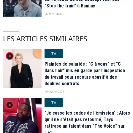
"Stop the train" à Banijay
26 avril 2026
LES ARTICLES SIMILAIRES
TV
player2
Plaintes de salariés : "C à vous" et "C
dans l’air" mis en garde par l’inspection
du travail pour recours abusif à des
doubles contrats
19 février 2026
TV
player2
"Je casse les codes de l'émission" : Alors
qu'il ne s'était pas retourné, Tayc
rattrape un talent dans "The Voice" sur
TF1