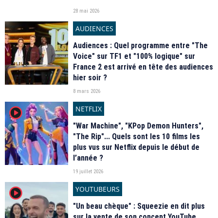
28 mai 2026
AUDIENCES
Audiences : Quel programme entre "The
Voice" sur TF1 et "100% logique" sur
France 2 est arrivé en tête des audiences
hier soir ?
8 mars 2026
NETFLIX
player2
"War Machine", "KPop Demon Hunters",
"The Rip"... Quels sont les 10 films les
plus vus sur Netflix depuis le début de
l’année ?
19 juillet 2026
YOUTUBEURS
player2
"Un beau chèque" : Squeezie en dit plus
sur la vente de son concept YouTube