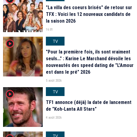
"La villa des coeurs brisés" de retour sur
TFX : Voici les 12 nouveaux candidats de
la saison 2026
16:01
TV
player2
"Pour la première fois, ils sont vraiment
seuls…" : Karine Le Marchand dévoile les
nouveautés des speed dating de "L'Amour
est dans le pré" 2026
5 août 2026
TV
player2
TF1 annonce (déjà) la date de lancement
de "Koh-Lanta All Stars"
4 août 2026
TV