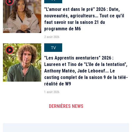
player2
"L'amour est dans le pré" 2026 : Date,
nouveautés, agriculteurs… Tout ce qu'il
faut savoir sur la saison 21 du
programme de M6
2 août 2026
TV
player2
"Les Apprentis aventuriers" 2026 :
Laureen et Tino de "L'île de la tentation",
Anthony Matéo, Jade Leboeuf... Le
casting complet de la saison 9 de la télé-
réalité de W9
1 août 2026
DERNIÈRES NEWS