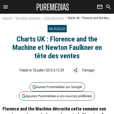
menu
newsletter
search
Accueil
Dernières actualités
Actus Business
Charts UK : Florence and the Machine et Newton Faulkner en tête des ventes
MUSIQUE
Charts UK : Florence and the
Machine et Newton Faulkner en
tête des ventes
share
Publié le 18 juillet 2012 à 12:39
Partager
Suivez Puremédias sur Google
Ajoutez Puremédias à vos sources préférées
Florence and the Machine décroche cette semaine son