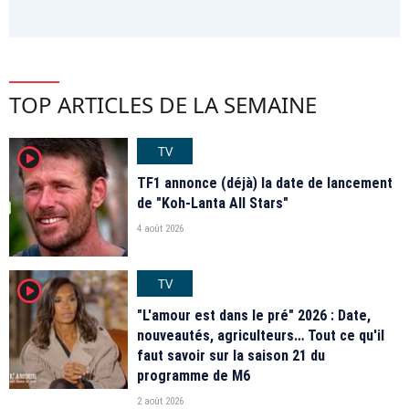
TOP ARTICLES DE LA SEMAINE
TV
player2
TF1 annonce (déjà) la date de lancement
de "Koh-Lanta All Stars"
4 août 2026
TV
player2
"L'amour est dans le pré" 2026 : Date,
nouveautés, agriculteurs… Tout ce qu'il
faut savoir sur la saison 21 du
programme de M6
2 août 2026