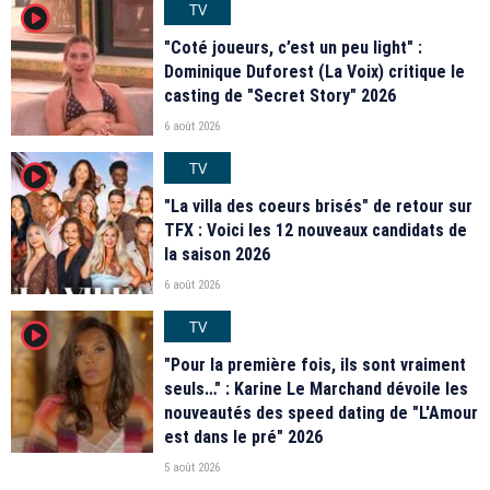
TV
player2
"Coté joueurs, c’est un peu light" :
Dominique Duforest (La Voix) critique le
casting de "Secret Story" 2026
6 août 2026
TV
player2
"La villa des coeurs brisés" de retour sur
TFX : Voici les 12 nouveaux candidats de
la saison 2026
6 août 2026
TV
player2
"Pour la première fois, ils sont vraiment
seuls…" : Karine Le Marchand dévoile les
nouveautés des speed dating de "L'Amour
est dans le pré" 2026
5 août 2026