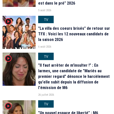
est dans le pré" 2026
5 août 2026
TV
player2
"La villa des coeurs brisés" de retour sur
TFX : Voici les 12 nouveaux candidats de
la saison 2026
6 août 2026
TV
player2
"Il faut arrêter de m'insulter !" : En
larmes, une candidate de "Mariés au
premier regard" dénonce le harcèlement
qu'elle subit depuis la diffusion de
l'émission de M6
26 juillet 2026
TV
player2
"Un nouvel espace de liberté" : M6