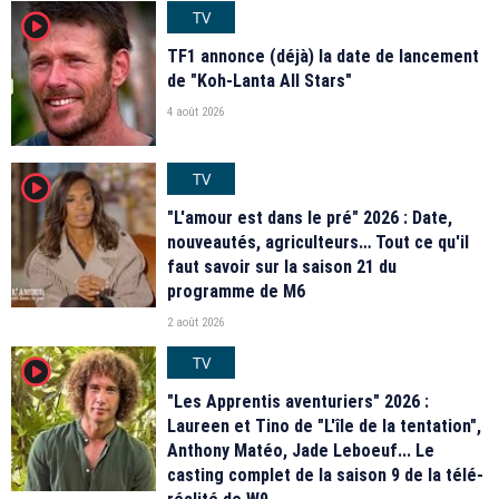
TV
player2
TF1 annonce (déjà) la date de lancement
de "Koh-Lanta All Stars"
4 août 2026
TV
player2
"L'amour est dans le pré" 2026 : Date,
nouveautés, agriculteurs… Tout ce qu'il
faut savoir sur la saison 21 du
programme de M6
2 août 2026
TV
player2
"Les Apprentis aventuriers" 2026 :
Laureen et Tino de "L'île de la tentation",
Anthony Matéo, Jade Leboeuf... Le
casting complet de la saison 9 de la télé-