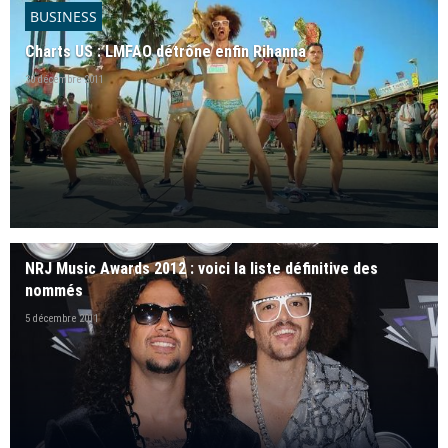
BUSINESS
Charts US : LMFAO détrône enfin Rihanna
30 décembre 2011
NRJ Music Awards 2012 : voici la liste définitive des
nommés
5 décembre 2011