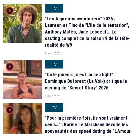
TV
player2
"Les Apprentis aventuriers" 2026 :
Laureen et Tino de "L'île de la tentation",
Anthony Matéo, Jade Leboeuf... Le
casting complet de la saison 9 de la télé-
réalité de W9
1 août 2026
TV
player2
"Coté joueurs, c’est un peu light" :
Dominique Duforest (La Voix) critique le
casting de "Secret Story" 2026
6 août 2026
TV
player2
"Pour la première fois, ils sont vraiment
seuls…" : Karine Le Marchand dévoile les
nouveautés des speed dating de "L'Amour