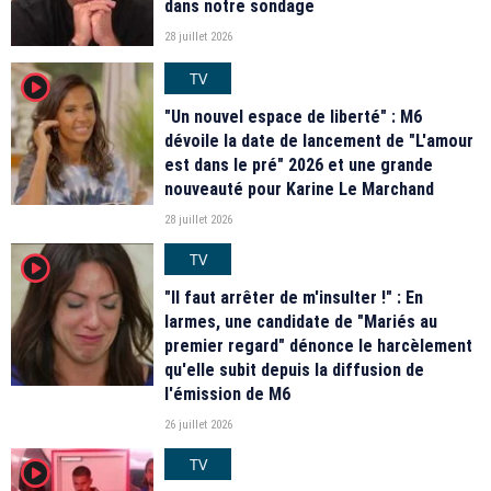
dans notre sondage
28 juillet 2026
TV
player2
"Un nouvel espace de liberté" : M6
dévoile la date de lancement de "L'amour
est dans le pré" 2026 et une grande
nouveauté pour Karine Le Marchand
28 juillet 2026
TV
player2
"Il faut arrêter de m'insulter !" : En
larmes, une candidate de "Mariés au
premier regard" dénonce le harcèlement
qu'elle subit depuis la diffusion de
l'émission de M6
26 juillet 2026
TV
player2