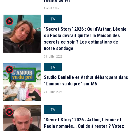
réalité de W9
1 août 2026
TV
player2
"Secret Story" 2026 : Qui d'Arthur, Léonie
ou Paola devrait quitter la Maison des
secrets ce soir ? Les estimations de
notre sondage
30 juillet 2026
TV
player2
Studio Danielle et Arthur débarquent dans
"L’amour vu du pré" sur M6
29 juillet 2026
TV
player2
"Secret Story" 2026 : Arthur, Léonie et
Paola nommés... Qui doit rester ? Votez