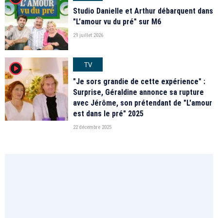
Studio Danielle et Arthur débarquent dans
"L’amour vu du pré" sur M6
29 juillet 2026
TV
player2
"Je sors grandie de cette expérience" :
Surprise, Géraldine annonce sa rupture
avec Jérôme, son prétendant de "L'amour
est dans le pré" 2025
22 décembre 2025