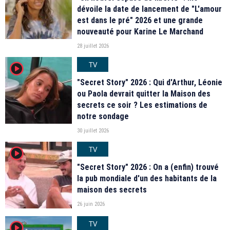
dévoile la date de lancement de "L'amour
est dans le pré" 2026 et une grande
nouveauté pour Karine Le Marchand
28 juillet 2026
TV
player2
"Secret Story" 2026 : Qui d'Arthur, Léonie
ou Paola devrait quitter la Maison des
secrets ce soir ? Les estimations de
notre sondage
30 juillet 2026
TV
player2
"Secret Story" 2026 : On a (enfin) trouvé
la pub mondiale d'un des habitants de la
maison des secrets
26 juin 2026
TV
player2