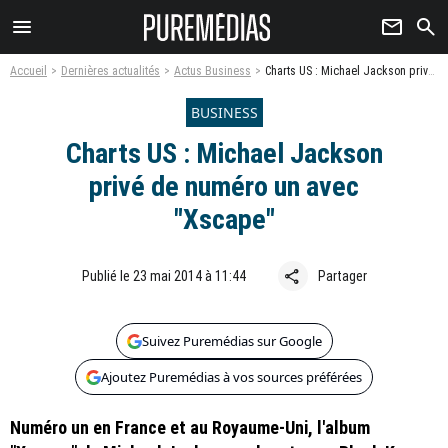
menu
newsletter
search
Accueil
Dernières actualités
Actus Business
Charts US : Michael Jackson privé de numéro un avec "Xscape"
BUSINESS
Charts US : Michael Jackson
privé de numéro un avec
"Xscape"
share
Publié le 23 mai 2014 à 11:44
Partager
Suivez Puremédias sur Google
Ajoutez Puremédias à vos sources préférées
Numéro un en France et au Royaume-Uni, l'album