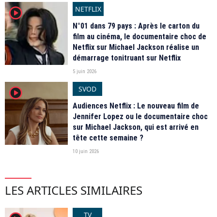
NETFLIX
player2
N°01 dans 79 pays : Après le carton du
film au cinéma, le documentaire choc de
Netflix sur Michael Jackson réalise un
démarrage tonitruant sur Netflix
5 juin 2026
SVOD
player2
Audiences Netflix : Le nouveau film de
Jennifer Lopez ou le documentaire choc
sur Michael Jackson, qui est arrivé en
tête cette semaine ?
10 juin 2026
LES ARTICLES SIMILAIRES
TV