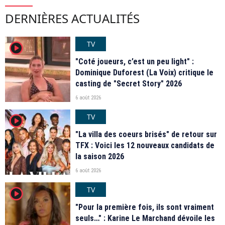
DERNIÈRES ACTUALITÉS
TV
player2
"Coté joueurs, c’est un peu light" :
Dominique Duforest (La Voix) critique le
casting de "Secret Story" 2026
6 août 2026
TV
player2
"La villa des coeurs brisés" de retour sur
TFX : Voici les 12 nouveaux candidats de
la saison 2026
6 août 2026
TV
player2
"Pour la première fois, ils sont vraiment
seuls…" : Karine Le Marchand dévoile les