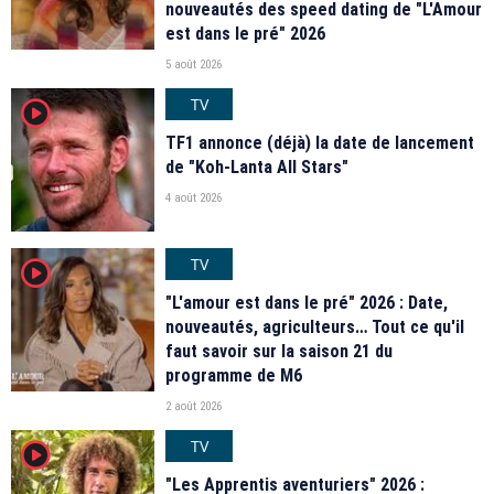
nouveautés des speed dating de "L'Amour
est dans le pré" 2026
5 août 2026
TV
player2
TF1 annonce (déjà) la date de lancement
de "Koh-Lanta All Stars"
4 août 2026
TV
player2
"L'amour est dans le pré" 2026 : Date,
nouveautés, agriculteurs… Tout ce qu'il
faut savoir sur la saison 21 du
programme de M6
2 août 2026
TV
player2
"Les Apprentis aventuriers" 2026 :