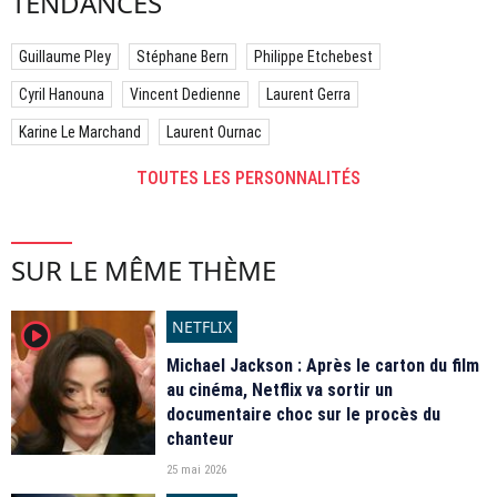
TENDANCES
Guillaume Pley
Stéphane Bern
Philippe Etchebest
Cyril Hanouna
Vincent Dedienne
Laurent Gerra
Karine Le Marchand
Laurent Ournac
TOUTES LES PERSONNALITÉS
SUR LE MÊME THÈME
NETFLIX
player2
Michael Jackson : Après le carton du film
au cinéma, Netflix va sortir un
documentaire choc sur le procès du
chanteur
25 mai 2026