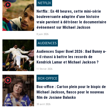
NETFLIX
player2
Netflix : En 48 heures, cette mini-série
bouleversante adaptée d'une histoire
vraie parvient à détrôner le documentaire
événement sur Michael Jackson
8 juin 2026
AUDIENCES
Audiences Super Bowl 2026 : Bad Bunny a-
t-il réussi à battre les records de
Kendrick Lamar et Michael Jackson ?
11 février 2026
BOX-OFFICE
player2
Box-office : Carton plein pour le biopic de
Michael Jackson, fiasco pour le nouveau
film de Josiane Balasko
30 avril 2026