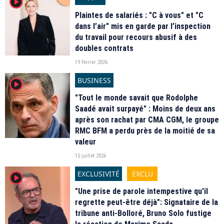
player2
Plaintes de salariés : "C à vous" et "C
dans l’air" mis en garde par l’inspection
du travail pour recours abusif à des
doubles contrats
19 février 2026
BUSINESS
player2
"Tout le monde savait que Rodolphe
Saadé avait surpayé" : Moins de deux ans
après son rachat par CMA CGM, le groupe
RMC BFM a perdu près de la moitié de sa
valeur
15 juillet 2026
EXCLUSIVITÉ
EXCLU
player2
"Une prise de parole intempestive qu'il
regrette peut-être déjà": Signataire de la
tribune anti-Bolloré, Bruno Solo fustige