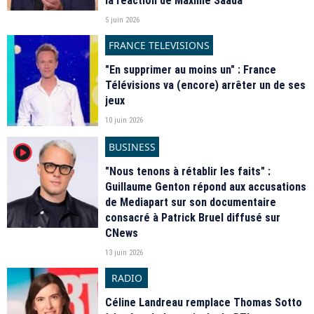
la réaction de Maxime Saada
5 juin 2026
FRANCE TELEVISIONS
"En supprimer au moins un" : France
Télévisions va (encore) arrêter un de ses
jeux
10 juin 2026
BUSINESS
player2
"Nous tenons à rétablir les faits" :
Guillaume Genton répond aux accusations
de Mediapart sur son documentaire
consacré à Patrick Bruel diffusé sur
CNews
13 juin 2026
RADIO
Céline Landreau remplace Thomas Sotto