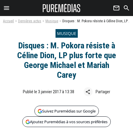
menu
newsletter
search
Accueil
Dernières actus
Musique
Disques : M. Pokora résiste à Céline Dion, LP plus forte que George Michael et Mariah Carey
MUSIQUE
Disques : M. Pokora résiste à
Céline Dion, LP plus forte que
George Michael et Mariah
Carey
share
Publié le 3 janvier 2017 à 13:38
Partager
Suivez Puremédias sur Google
Ajoutez Puremédias à vos sources préférées