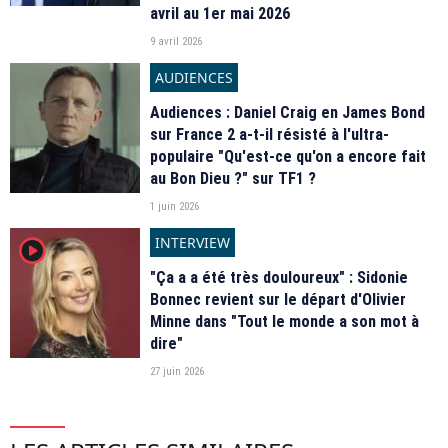
avril au 1er mai 2026
9 avril 2026
AUDIENCES
Audiences : Daniel Craig en James Bond
sur France 2 a-t-il résisté à l'ultra-
populaire "Qu'est-ce qu'on a encore fait
au Bon Dieu ?" sur TF1 ?
1 juin 2026
INTERVIEW
player2
"Ça a a été très douloureux" : Sidonie
Bonnec revient sur le départ d'Olivier
Minne dans "Tout le monde a son mot à
dire"
27 juin 2026