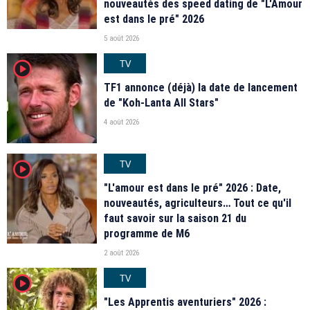
nouveautés des speed dating de "L'Amour
est dans le pré" 2026
5 août 2026
TV
player2
TF1 annonce (déjà) la date de lancement
de "Koh-Lanta All Stars"
4 août 2026
TV
player2
"L'amour est dans le pré" 2026 : Date,
nouveautés, agriculteurs… Tout ce qu'il
faut savoir sur la saison 21 du
programme de M6
2 août 2026
TV
player2
"Les Apprentis aventuriers" 2026 :