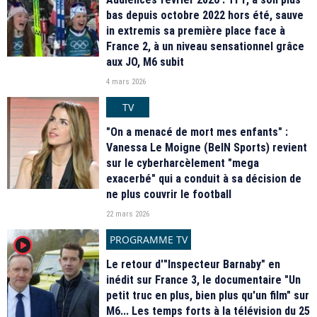
bas depuis octobre 2022 hors été, sauve
in extremis sa première place face à
France 2, à un niveau sensationnel grâce
aux JO, M6 subit
4 mars 2026
TV
"On a menacé de mort mes enfants" :
Vanessa Le Moigne (BeIN Sports) revient
sur le cyberharcèlement "mega
exacerbé" qui a conduit à sa décision de
ne plus couvrir le football
22 mars 2026
PROGRAMME TV
player2
Le retour d'"Inspecteur Barnaby" en
inédit sur France 3, le documentaire "Un
petit truc en plus, bien plus qu'un film" sur
M6... Les temps forts à la télévision du 25