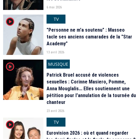
6 mai 2026
TV
player2
"Personne ne m'a soutenu" : Masseo
tacle ses anciens camarades de la "Star
Academy"
13 avril 2026
MUSIQUE
player2
Patrick Bruel accusé de violences
sexuelles : Corinne Masiero, Pomme,
Anna Mouglalis… Elles soutiennent une
pétition pour l'annulation de la tournée du
chanteur
23 avril 2026
TV
player2
Eurovision 2026 : où et quand regarder