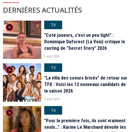
DERNIÈRES ACTUALITÉS
TV
player2
"Coté joueurs, c’est un peu light" :
Dominique Duforest (La Voix) critique le
casting de "Secret Story" 2026
6 août 2026
TV
player2
"La villa des coeurs brisés" de retour sur
TFX : Voici les 12 nouveaux candidats de
la saison 2026
6 août 2026
TV
player2
"Pour la première fois, ils sont vraiment
seuls…" : Karine Le Marchand dévoile les