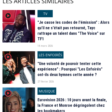
LES ARTICLES SIMILAIRES
TV
player2
"Je casse les codes de l'émission" : Alors
qu'il ne s'était pas retourné, Tayc
rattrape un talent dans "The Voice" sur
TF1
14 mars 2026
LES ENFOIRÉS
player2
"Une volonté de pouvoir tenter cette
expérience" : Pourquoi "Les Enfoirés"
ont-ils deux hymnes cette année ?
27 février 2026
MUSIQUE
player2
Eurovision 2026 : 10 jours avant la finale,
la France et Monroe dégringolent chez
les bookmakers