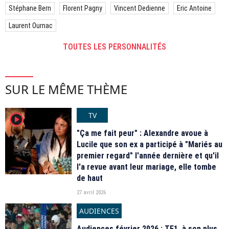
Stéphane Bern
Florent Pagny
Vincent Dedienne
Eric Antoine
Laurent Ournac
TOUTES LES PERSONNALITÉS
SUR LE MÊME THÈME
TV
player2
"Ça me fait peur" : Alexandre avoue à
Lucile que son ex a participé à "Mariés au
premier regard" l'année dernière et qu'il
l'a revue avant leur mariage, elle tombe
de haut
27 avril 2026
AUDIENCES
Audiences février 2026 : TF1, à son plus