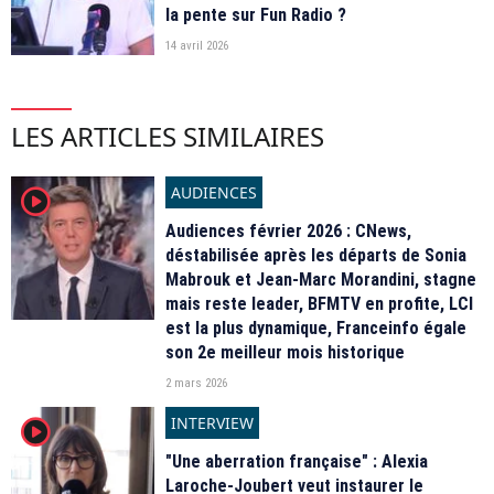
la pente sur Fun Radio ?
14 avril 2026
LES ARTICLES SIMILAIRES
AUDIENCES
player2
Audiences février 2026 : CNews,
déstabilisée après les départs de Sonia
Mabrouk et Jean-Marc Morandini, stagne
mais reste leader, BFMTV en profite, LCI
est la plus dynamique, Franceinfo égale
son 2e meilleur mois historique
2 mars 2026
INTERVIEW
player2
"Une aberration française" : Alexia
Laroche-Joubert veut instaurer le