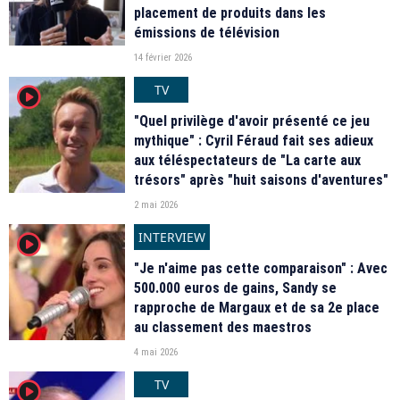
placement de produits dans les
émissions de télévision
14 février 2026
TV
player2
"Quel privilège d'avoir présenté ce jeu
mythique" : Cyril Féraud fait ses adieux
aux téléspectateurs de "La carte aux
trésors" après "huit saisons d'aventures"
2 mai 2026
INTERVIEW
player2
"Je n'aime pas cette comparaison" : Avec
500.000 euros de gains, Sandy se
rapproche de Margaux et de sa 2e place
au classement des maestros
4 mai 2026
TV
player2