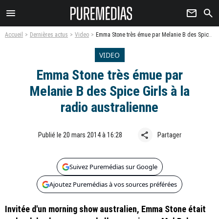
menu
newsletter
search
Accueil
Dernières actus
Video
Emma Stone très émue par Melanie B des Spice Girls à la radio australienne
VIDEO
Emma Stone très émue par
Melanie B des Spice Girls à la
radio australienne
share
Publié le 20 mars 2014 à 16:28
Partager
Suivez Puremédias sur Google
Ajoutez Puremédias à vos sources préférées
Invitée d'un morning show australien, Emma Stone était