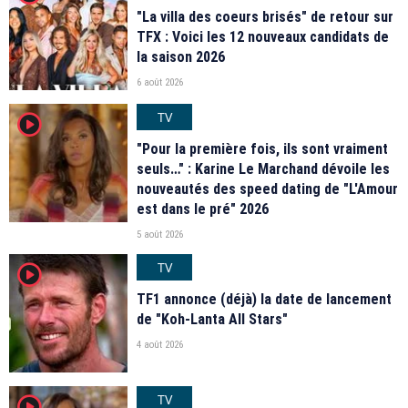
"La villa des coeurs brisés" de retour sur
TFX : Voici les 12 nouveaux candidats de
la saison 2026
6 août 2026
TV
player2
"Pour la première fois, ils sont vraiment
seuls…" : Karine Le Marchand dévoile les
nouveautés des speed dating de "L'Amour
est dans le pré" 2026
5 août 2026
TV
player2
TF1 annonce (déjà) la date de lancement
de "Koh-Lanta All Stars"
4 août 2026
TV
player2