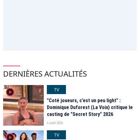
DERNIÈRES ACTUALITÉS
TV
player2
"Coté joueurs, c’est un peu light" :
Dominique Duforest (La Voix) critique le
casting de "Secret Story" 2026
6 août 2026
TV
player2