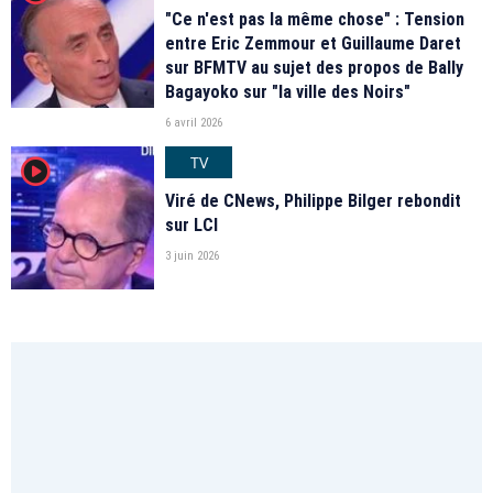
"Ce n'est pas la même chose" : Tension
entre Eric Zemmour et Guillaume Daret
sur BFMTV au sujet des propos de Bally
Bagayoko sur "la ville des Noirs"
6 avril 2026
TV
player2
Viré de CNews, Philippe Bilger rebondit
sur LCI
3 juin 2026