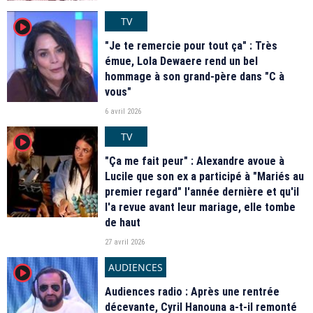
TV
player2
"Je te remercie pour tout ça" : Très
émue, Lola Dewaere rend un bel
hommage à son grand-père dans "C à
vous"
6 avril 2026
TV
player2
"Ça me fait peur" : Alexandre avoue à
Lucile que son ex a participé à "Mariés au
premier regard" l'année dernière et qu'il
l'a revue avant leur mariage, elle tombe
de haut
27 avril 2026
AUDIENCES
player2
Audiences radio : Après une rentrée
décevante, Cyril Hanouna a-t-il remonté