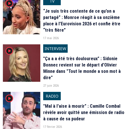
TV
player2
“Je suis très contente de ce qu'on a
partagé” : Monroe réagit à sa onzième
place à l’Eurovision 2026 et confie être
“très fière”
17 mai 2026
INTERVIEW
player2
"Ça a a été très douloureux" : Sidonie
Bonnec revient sur le départ d'Olivier
Minne dans "Tout le monde a son mot à
dire"
27 juin 2026
RADIO
player2
"Mal à l'aise à mourir" : Camille Combal
révèle avoir quitté une émission de radio
à cause de sa pudeur
17 février 2026