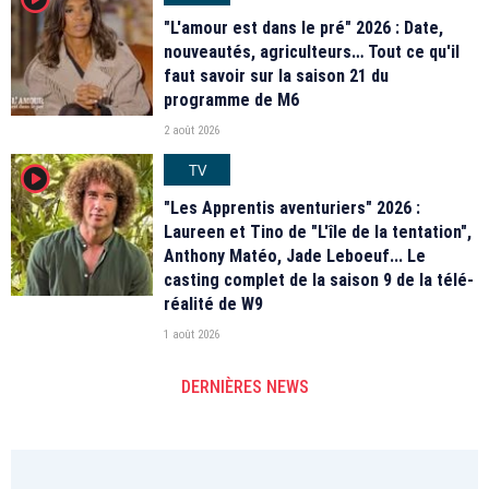
"L'amour est dans le pré" 2026 : Date,
nouveautés, agriculteurs… Tout ce qu'il
faut savoir sur la saison 21 du
programme de M6
2 août 2026
TV
player2
"Les Apprentis aventuriers" 2026 :
Laureen et Tino de "L'île de la tentation",
Anthony Matéo, Jade Leboeuf... Le
casting complet de la saison 9 de la télé-
réalité de W9
1 août 2026
DERNIÈRES NEWS