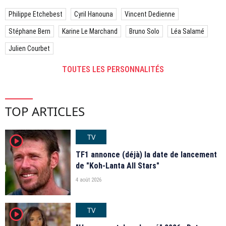
Philippe Etchebest
Cyril Hanouna
Vincent Dedienne
Stéphane Bern
Karine Le Marchand
Bruno Solo
Léa Salamé
Julien Courbet
TOUTES LES PERSONNALITÉS
TOP ARTICLES
TV
player2
TF1 annonce (déjà) la date de lancement
de "Koh-Lanta All Stars"
4 août 2026
TV
player2