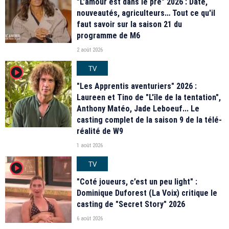
"L'amour est dans le pré" 2026 : Date,
nouveautés, agriculteurs… Tout ce qu'il
faut savoir sur la saison 21 du
programme de M6
2 août 2026
TV
player2
"Les Apprentis aventuriers" 2026 :
Laureen et Tino de "L'île de la tentation",
Anthony Matéo, Jade Leboeuf... Le
casting complet de la saison 9 de la télé-
réalité de W9
1 août 2026
TV
player2
"Coté joueurs, c’est un peu light" :
Dominique Duforest (La Voix) critique le
casting de "Secret Story" 2026
6 août 2026