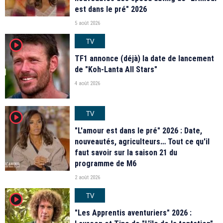
est dans le pré" 2026
5 août 2026
TV
player2
TF1 annonce (déjà) la date de lancement
de "Koh-Lanta All Stars"
4 août 2026
TV
player2
"L'amour est dans le pré" 2026 : Date,
nouveautés, agriculteurs… Tout ce qu'il
faut savoir sur la saison 21 du
programme de M6
2 août 2026
TV
player2
"Les Apprentis aventuriers" 2026 :