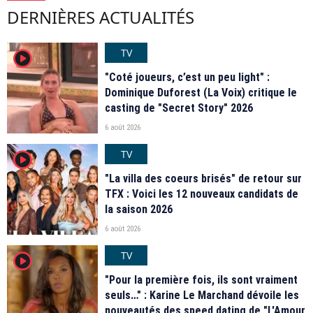
DERNIÈRES ACTUALITÉS
TV
player2
"Coté joueurs, c’est un peu light" :
Dominique Duforest (La Voix) critique le
casting de "Secret Story" 2026
6 août 2026
TV
player2
"La villa des coeurs brisés" de retour sur
TFX : Voici les 12 nouveaux candidats de
la saison 2026
6 août 2026
TV
player2
"Pour la première fois, ils sont vraiment
seuls…" : Karine Le Marchand dévoile les
nouveautés des speed dating de "L'Amour