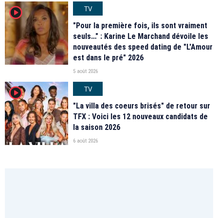
TV
player2
"Pour la première fois, ils sont vraiment
seuls…" : Karine Le Marchand dévoile les
nouveautés des speed dating de "L'Amour
est dans le pré" 2026
5 août 2026
TV
player2
"La villa des coeurs brisés" de retour sur
TFX : Voici les 12 nouveaux candidats de
la saison 2026
6 août 2026