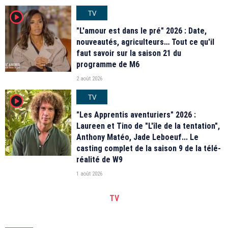
TV
player2
"L'amour est dans le pré" 2026 : Date,
nouveautés, agriculteurs… Tout ce qu'il
faut savoir sur la saison 21 du
programme de M6
2 août 2026
TV
player2
"Les Apprentis aventuriers" 2026 :
Laureen et Tino de "L'île de la tentation",
Anthony Matéo, Jade Leboeuf... Le
casting complet de la saison 9 de la télé-
réalité de W9
1 août 2026
TV