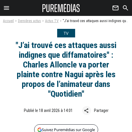
menu
newsletter
search
Accueil
Dernières actus
Actus TV
"J’ai trouvé ces attaques aussi indignes que diffamatoires" : Charles Alloncle va porter plainte contre Nagui après les propos de l’animateur dans "Quotidien"
TV
"J’ai trouvé ces attaques aussi
indignes que diffamatoires" :
Charles Alloncle va porter
plainte contre Nagui après les
propos de l’animateur dans
"Quotidien"
share
Publié le 18 avril 2026 à 14:01
Partager
Suivez Puremédias sur Google