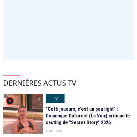
DERNIÈRES ACTUS TV
TV
player2
"Coté joueurs, c’est un peu light" :
Dominique Duforest (La Voix) critique le
casting de "Secret Story" 2026
6 août 2026