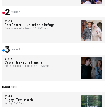
France 2
21h10
Fort Boyard
- L'Unicef et le Refuge
Divertissement - Saison 37 - 2h15min.
France 3
21h10
Cassandre
- Zone blanche
Série - Saison 7 - Épisode 2 - 1h35min.
Canal+
21h00
Rugby : Test-match
Rugby - 2h02min.