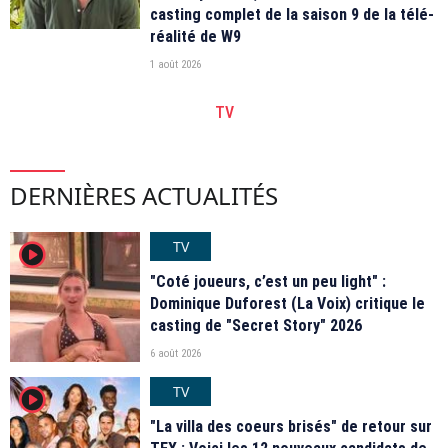
casting complet de la saison 9 de la télé-
réalité de W9
1 août 2026
TV
DERNIÈRES ACTUALITÉS
TV
player2
"Coté joueurs, c’est un peu light" :
Dominique Duforest (La Voix) critique le
casting de "Secret Story" 2026
6 août 2026
TV
player2
"La villa des coeurs brisés" de retour sur