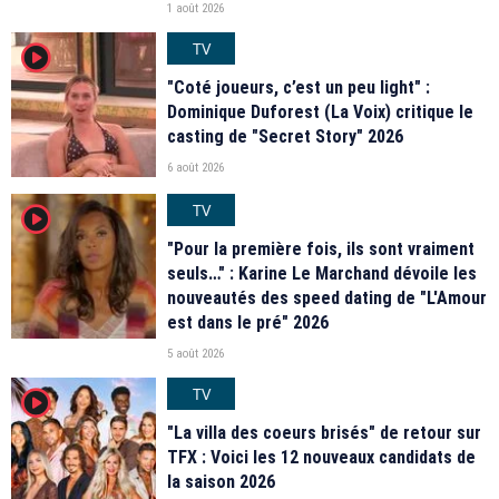
1 août 2026
TV
player2
"Coté joueurs, c’est un peu light" :
Dominique Duforest (La Voix) critique le
casting de "Secret Story" 2026
6 août 2026
TV
player2
"Pour la première fois, ils sont vraiment
seuls…" : Karine Le Marchand dévoile les
nouveautés des speed dating de "L'Amour
est dans le pré" 2026
5 août 2026
TV
player2
"La villa des coeurs brisés" de retour sur
TFX : Voici les 12 nouveaux candidats de
la saison 2026