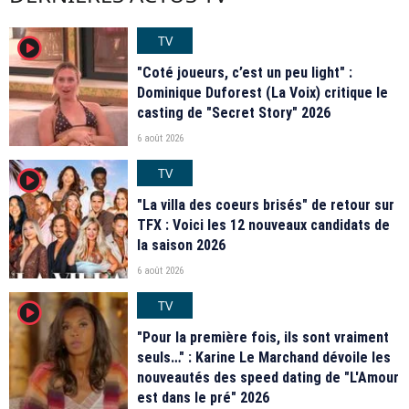
TV
player2
"Coté joueurs, c’est un peu light" :
Dominique Duforest (La Voix) critique le
casting de "Secret Story" 2026
6 août 2026
TV
player2
"La villa des coeurs brisés" de retour sur
TFX : Voici les 12 nouveaux candidats de
la saison 2026
6 août 2026
TV
player2
"Pour la première fois, ils sont vraiment
seuls…" : Karine Le Marchand dévoile les
nouveautés des speed dating de "L'Amour
est dans le pré" 2026