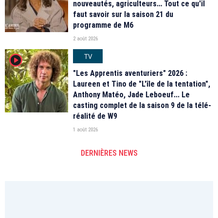
nouveautés, agriculteurs… Tout ce qu'il
faut savoir sur la saison 21 du
programme de M6
2 août 2026
TV
player2
"Les Apprentis aventuriers" 2026 :
Laureen et Tino de "L'île de la tentation",
Anthony Matéo, Jade Leboeuf... Le
casting complet de la saison 9 de la télé-
réalité de W9
1 août 2026
DERNIÈRES NEWS