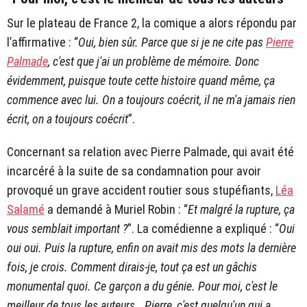
Sur le plateau de France 2, la comique a alors répondu par
l’affirmative : “
Oui, bien sûr. Parce que si je ne cite pas
Pierre
Palmade
, c'est que j'ai un problème de mémoire. Donc
évidemment, puisque toute cette histoire quand même, ça
commence avec lui. On a toujours coécrit, il ne m'a jamais rien
écrit, on a toujours coécrit
”.
Concernant sa relation avec Pierre Palmade, qui avait été
incarcéré à la suite de sa condamnation pour avoir
provoqué un grave accident routier sous stupéfiants,
Léa
Salamé
a demandé à Muriel Robin : “
Et malgré la rupture, ça
vous semblait important ?
”. La comédienne a expliqué : “
Oui
oui oui. Puis la rupture, enfin on avait mis des mots la dernière
fois, je crois. Comment dirais-je, tout ça est un gâchis
monumental quoi. Ce garçon a du génie. Pour moi, c'est le
meilleur de tous les auteurs… Pierre, c'est quelqu'un qui a