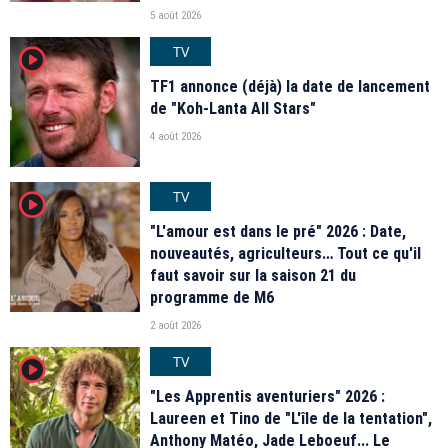
5 août 2026
TV
player2
TF1 annonce (déjà) la date de lancement
de "Koh-Lanta All Stars"
4 août 2026
TV
player2
"L'amour est dans le pré" 2026 : Date,
nouveautés, agriculteurs… Tout ce qu'il
faut savoir sur la saison 21 du
programme de M6
2 août 2026
TV
player2
"Les Apprentis aventuriers" 2026 :
Laureen et Tino de "L'île de la tentation",
Anthony Matéo, Jade Leboeuf... Le