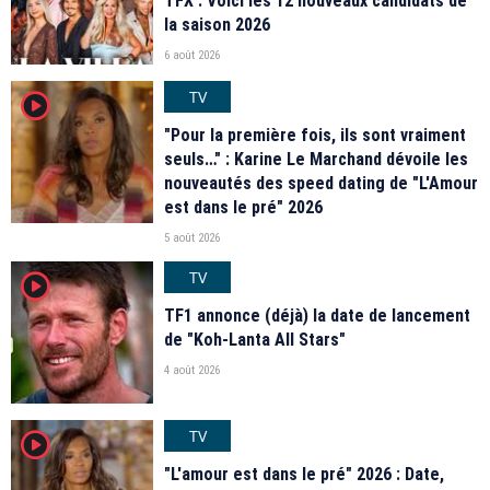
TFX : Voici les 12 nouveaux candidats de
la saison 2026
6 août 2026
TV
player2
"Pour la première fois, ils sont vraiment
seuls…" : Karine Le Marchand dévoile les
nouveautés des speed dating de "L'Amour
est dans le pré" 2026
5 août 2026
TV
player2
TF1 annonce (déjà) la date de lancement
de "Koh-Lanta All Stars"
4 août 2026
TV
player2
"L'amour est dans le pré" 2026 : Date,