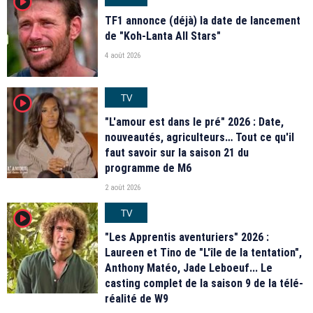
player2
TF1 annonce (déjà) la date de lancement
de "Koh-Lanta All Stars"
4 août 2026
TV
player2
"L'amour est dans le pré" 2026 : Date,
nouveautés, agriculteurs… Tout ce qu'il
faut savoir sur la saison 21 du
programme de M6
2 août 2026
TV
player2
"Les Apprentis aventuriers" 2026 :
Laureen et Tino de "L'île de la tentation",
Anthony Matéo, Jade Leboeuf... Le
casting complet de la saison 9 de la télé-
réalité de W9