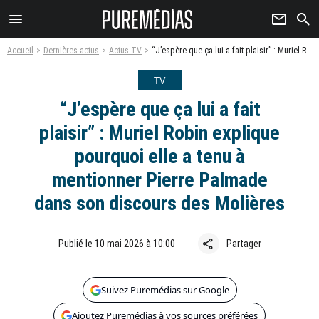
menu
newsletter
search
Accueil
Dernières actus
Actus TV
“J’espère que ça lui a fait plaisir” : Muriel Robin explique pourquoi elle a tenu à mentionner Pierre Palmade dans son discours des Molières
TV
“J’espère que ça lui a fait
plaisir” : Muriel Robin explique
pourquoi elle a tenu à
mentionner Pierre Palmade
dans son discours des Molières
share
Publié le 10 mai 2026 à 10:00
Partager
Suivez Puremédias sur Google
Ajoutez Puremédias à vos sources préférées