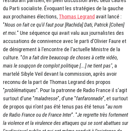
restaurant parisien, en plein discussion avec deux cadres
du Parti socialiste. Évoquant les stratégies de la gauche
aux prochaines élections,
Thomas Legrand
avait lancé :
"
Nous on fait ce qu'il faut pour [Rachida] Dati, Patrick [Cohen]
et moi.
" Une séquence qui avait valu aux journalistes des
accusations de connivence avec le parti d'Olivier Faure et
de dénigrement à l'encontre de l'actuelle Ministre de la
culture. "
On a fait dire beaucoup de choses à cette vidéo,
mais le soupçon de complot politique [...] ne tient pas",
a
martelé Sibyle Veil devant la commission, après avoir
reconnu de la part de Thomas Legrand des propos
"
problématiques
". Pour la patronne de Radio France il s'agit
surtout d'une "
maladresse
", d'une "
fanfaronnade
", et surtout
de propos qui n'ont pas été tenus pas été tenus "
au nom
de Radio France ou de France Inter
". "
Je regrette très fortement
la violence et la virulence des attaques qui se sont abattues sur