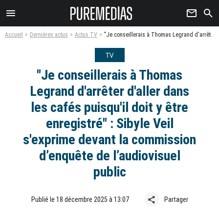
menu
newsletter
search
Accueil
Dernières actus
Actus TV
"Je conseillerais à Thomas Legrand d'arrêter d'aller dans les cafés puisqu'il doit y être enregistré" : Sibyle Veil s'exprime devant la commission d’enquête de l’audiovisuel public
TV
"Je conseillerais à Thomas
Legrand d'arrêter d'aller dans
les cafés puisqu'il doit y être
enregistré" : Sibyle Veil
s'exprime devant la commission
d’enquête de l’audiovisuel
public
share
Publié le 18 décembre 2025 à 13:07
Partager