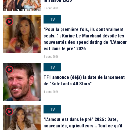
la saison 2026
6 août 2026
TV
player2
"Pour la première fois, ils sont vraiment
seuls…" : Karine Le Marchand dévoile les
nouveautés des speed dating de "L'Amour
est dans le pré" 2026
5 août 2026
TV
player2
TF1 annonce (déjà) la date de lancement
de "Koh-Lanta All Stars"
4 août 2026
TV
player2
"L'amour est dans le pré" 2026 : Date,
nouveautés, agriculteurs… Tout ce qu'il