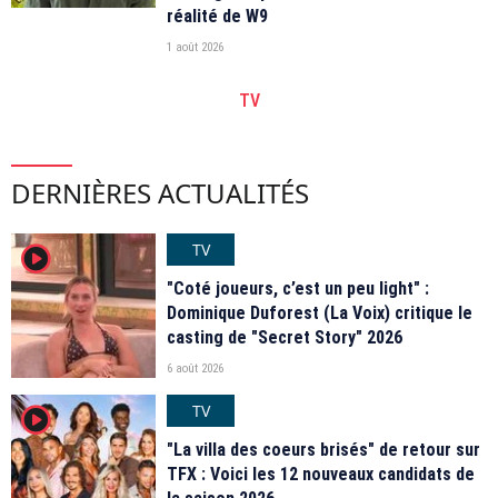
réalité de W9
1 août 2026
TV
DERNIÈRES ACTUALITÉS
TV
player2
"Coté joueurs, c’est un peu light" :
Dominique Duforest (La Voix) critique le
casting de "Secret Story" 2026
6 août 2026
TV
player2
"La villa des coeurs brisés" de retour sur
TFX : Voici les 12 nouveaux candidats de