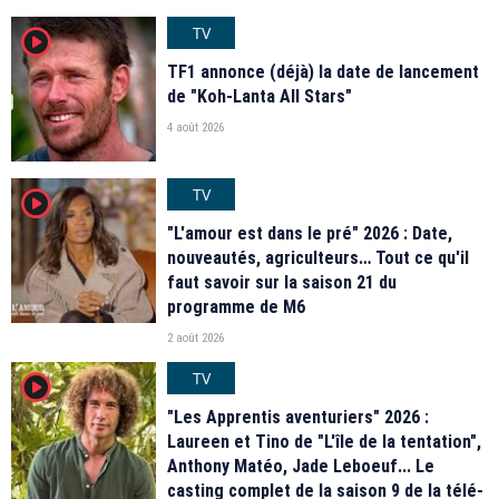
TV
player2
TF1 annonce (déjà) la date de lancement
de "Koh-Lanta All Stars"
4 août 2026
TV
player2
"L'amour est dans le pré" 2026 : Date,
nouveautés, agriculteurs… Tout ce qu'il
faut savoir sur la saison 21 du
programme de M6
2 août 2026
TV
player2
"Les Apprentis aventuriers" 2026 :
Laureen et Tino de "L'île de la tentation",
Anthony Matéo, Jade Leboeuf... Le
casting complet de la saison 9 de la télé-