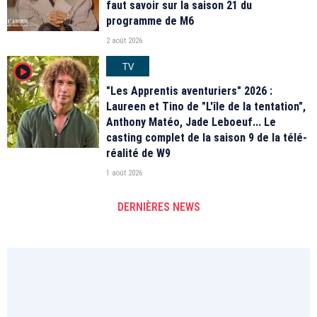
faut savoir sur la saison 21 du
programme de M6
2 août 2026
TV
player2
"Les Apprentis aventuriers" 2026 :
Laureen et Tino de "L'île de la tentation",
Anthony Matéo, Jade Leboeuf... Le
casting complet de la saison 9 de la télé-
réalité de W9
1 août 2026
DERNIÈRES NEWS