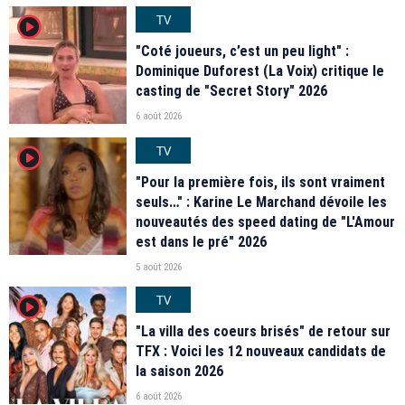
TV
player2
"Coté joueurs, c’est un peu light" :
Dominique Duforest (La Voix) critique le
casting de "Secret Story" 2026
6 août 2026
TV
player2
"Pour la première fois, ils sont vraiment
seuls…" : Karine Le Marchand dévoile les
nouveautés des speed dating de "L'Amour
est dans le pré" 2026
5 août 2026
TV
player2
"La villa des coeurs brisés" de retour sur
TFX : Voici les 12 nouveaux candidats de
la saison 2026
6 août 2026