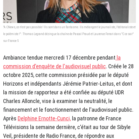
"A CNews, ce n'est pas possible ! Ils sont dans un fantasme. Ils mélangent le journaliste, l'éditorialiste et
le polémiste !" : Thomas Legrand dézingue la chaîne de Pascal Praud et Laurence Ferrari dans "C ce soir"
sur France 5
Ambiance tendue mercredi 17 décembre pendant
la
commission d'enquête de l'audiovisuel public
. Créée le 28
octobre 2025, cette commission présidée par le député
Horizons et indépendants Jérémie Patrier-Leitus, et dont
la mission de rapporteur a été confiée au député UDR
Charles Alloncle, vise à examiner la neutralité, le
financement et le fonctionnement de l'audiovisuel public.
Après
Delphine Ernotte-Cunci,
la patronne de France
Télévisions la semaine dernière, c'était au tour de Sibyle
Veil, présidente de Radio France, de répondre aux