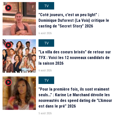
TV
player2
"Coté joueurs, c’est un peu light" :
Dominique Duforest (La Voix) critique le
casting de "Secret Story" 2026
6 août 2026
TV
player2
"La villa des coeurs brisés" de retour sur
TFX : Voici les 12 nouveaux candidats de
la saison 2026
6 août 2026
TV
player2
"Pour la première fois, ils sont vraiment
seuls…" : Karine Le Marchand dévoile les
nouveautés des speed dating de "L'Amour
est dans le pré" 2026
5 août 2026