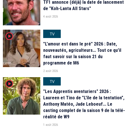
TF1 annonce (déjà) la date de lancement
de "Koh-Lanta All Stars"
4 août 2026
TV
player2
"L'amour est dans le pré" 2026 : Date,
nouveautés, agriculteurs… Tout ce qu'il
faut savoir sur la saison 21 du
programme de M6
2 août 2026
TV
player2
"Les Apprentis aventuriers" 2026 :
Laureen et Tino de "L'île de la tentation",
Anthony Matéo, Jade Leboeuf... Le
casting complet de la saison 9 de la télé-
réalité de W9
1 août 2026