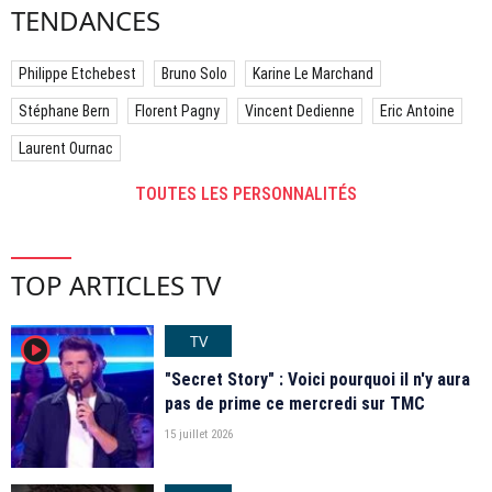
TENDANCES
Philippe Etchebest
Bruno Solo
Karine Le Marchand
Stéphane Bern
Florent Pagny
Vincent Dedienne
Eric Antoine
Laurent Ournac
TOUTES LES PERSONNALITÉS
TOP ARTICLES TV
TV
player2
"Secret Story" : Voici pourquoi il n'y aura
pas de prime ce mercredi sur TMC
15 juillet 2026