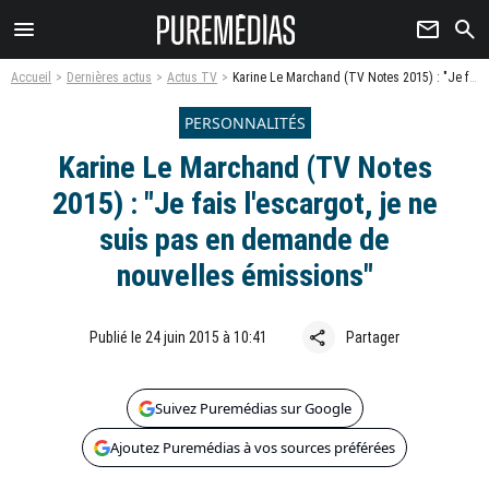
menu
newsletter
search
Accueil
Dernières actus
Actus TV
Karine Le Marchand (TV Notes 2015) : "Je fais l'escargot, je ne suis pas en demande de nouvelles émissions"
PERSONNALITÉS
Karine Le Marchand (TV Notes
2015) : "Je fais l'escargot, je ne
suis pas en demande de
nouvelles émissions"
share
Publié le 24 juin 2015 à 10:41
Partager
Suivez Puremédias sur Google
Ajoutez Puremédias à vos sources préférées