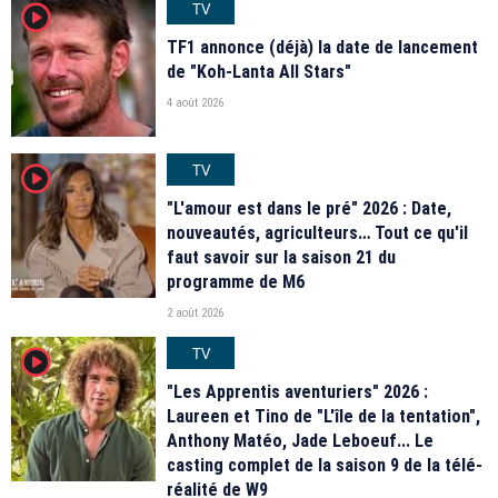
TV
player2
TF1 annonce (déjà) la date de lancement
de "Koh-Lanta All Stars"
4 août 2026
TV
player2
"L'amour est dans le pré" 2026 : Date,
nouveautés, agriculteurs… Tout ce qu'il
faut savoir sur la saison 21 du
programme de M6
2 août 2026
TV
player2
"Les Apprentis aventuriers" 2026 :
Laureen et Tino de "L'île de la tentation",
Anthony Matéo, Jade Leboeuf... Le
casting complet de la saison 9 de la télé-
réalité de W9