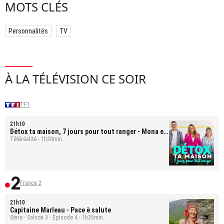
MOTS CLÉS
Personnalités
TV
À LA TÉLÉVISION CE SOIR
TF1
21h10
Détox ta maison, 7 jours pour tout ranger
- Mona et
Bastien
Téléréalité - 1h30min.
France 2
21h10
Capitaine Marleau
- Pace è salute
Série - Saison 3 - Épisode 4 - 1h35min.