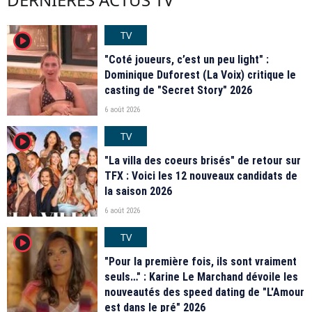
TV
player2
"Coté joueurs, c’est un peu light" :
Dominique Duforest (La Voix) critique le
casting de "Secret Story" 2026
6 août 2026
TV
player2
"La villa des coeurs brisés" de retour sur
TFX : Voici les 12 nouveaux candidats de
la saison 2026
6 août 2026
TV
player2
"Pour la première fois, ils sont vraiment
seuls…" : Karine Le Marchand dévoile les
nouveautés des speed dating de "L'Amour
est dans le pré" 2026