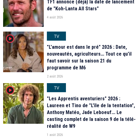
TF1 annonce (déjà) la date de lancement
de "Koh-Lanta All Stars"
4 août 2026
TV
player2
"L'amour est dans le pré" 2026 : Date,
nouveautés, agriculteurs… Tout ce qu'il
faut savoir sur la saison 21 du
programme de M6
2 août 2026
TV
player2
"Les Apprentis aventuriers" 2026 :
Laureen et Tino de "L'île de la tentation",
Anthony Matéo, Jade Leboeuf... Le
casting complet de la saison 9 de la télé-
réalité de W9
1 août 2026