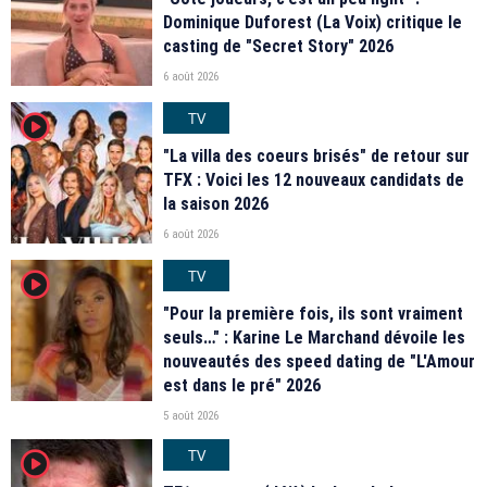
Dominique Duforest (La Voix) critique le
casting de "Secret Story" 2026
6 août 2026
TV
player2
"La villa des coeurs brisés" de retour sur
TFX : Voici les 12 nouveaux candidats de
la saison 2026
6 août 2026
TV
player2
"Pour la première fois, ils sont vraiment
seuls…" : Karine Le Marchand dévoile les
nouveautés des speed dating de "L'Amour
est dans le pré" 2026
5 août 2026
TV
player2