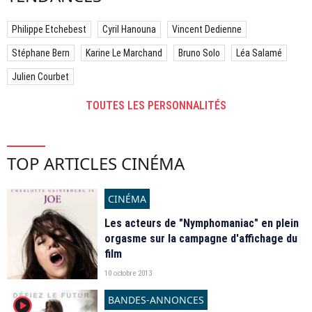
Philippe Etchebest
Cyril Hanouna
Vincent Dedienne
Stéphane Bern
Karine Le Marchand
Bruno Solo
Léa Salamé
Julien Courbet
TOUTES LES PERSONNALITÉS
TOP ARTICLES CINÉMA
CINÉMA
Les acteurs de "Nymphomaniac" en plein
orgasme sur la campagne d'affichage du
film
10 octobre 2013
BANDES-ANNONCES
player2