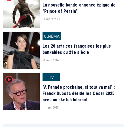
La nouvelle bande-annonce épique de
"Prince of Persia"
10 mars 2010
CINÉMA
Les 20 actrices françaises les plus
bankables du 21e siècle
21 avril 2014
TV
player2
"À l'année prochaine, si tout va mal" :
Franck Dubosc déride les César 2025
avec un sketch hilarant
1 mars 2025