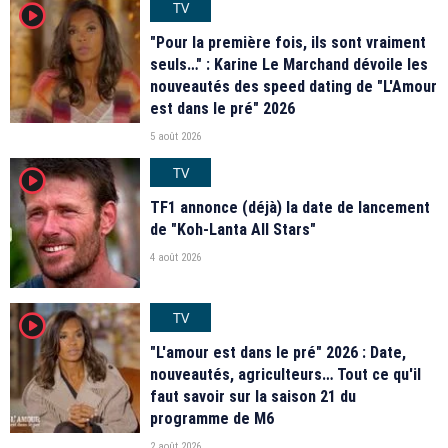
TV
player2
"Pour la première fois, ils sont vraiment
seuls…" : Karine Le Marchand dévoile les
nouveautés des speed dating de "L'Amour
est dans le pré" 2026
5 août 2026
TV
player2
TF1 annonce (déjà) la date de lancement
de "Koh-Lanta All Stars"
4 août 2026
TV
player2
"L'amour est dans le pré" 2026 : Date,
nouveautés, agriculteurs… Tout ce qu'il
faut savoir sur la saison 21 du
programme de M6
2 août 2026