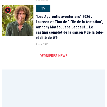
TV
player2
"Les Apprentis aventuriers" 2026 :
Laureen et Tino de "L'île de la tentation",
Anthony Matéo, Jade Leboeuf... Le
casting complet de la saison 9 de la télé-
réalité de W9
1 août 2026
DERNIÈRES NEWS