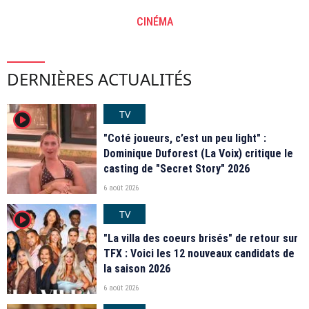
CINÉMA
DERNIÈRES ACTUALITÉS
TV
player2
"Coté joueurs, c’est un peu light" :
Dominique Duforest (La Voix) critique le
casting de "Secret Story" 2026
6 août 2026
TV
player2
"La villa des coeurs brisés" de retour sur
TFX : Voici les 12 nouveaux candidats de
la saison 2026
6 août 2026