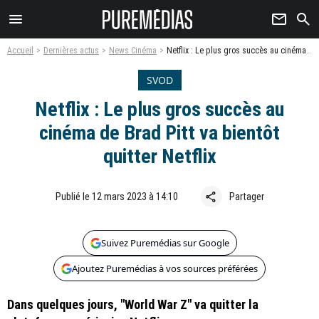
menu
newsletter
search
Accueil
Dernières actus
News Cinéma
Netflix : Le plus gros succès au cinéma de Brad Pitt va bientôt quitter Netflix
SVOD
Netflix : Le plus gros succès au
cinéma de Brad Pitt va bientôt
quitter Netflix
share
Publié le 12 mars 2023 à 14:10
Partager
Suivez Puremédias sur Google
Ajoutez Puremédias à vos sources préférées
Dans quelques jours, "World War Z" va quitter la