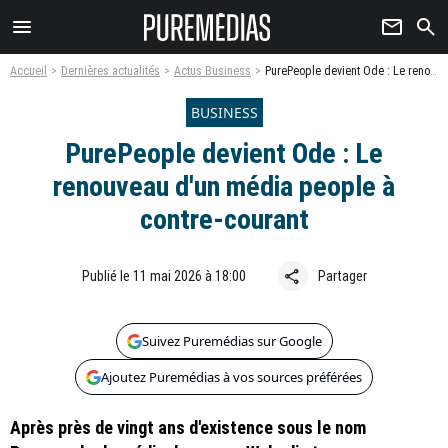
menu
newsletter
search
Accueil
Dernières actualités
Actus Business
PurePeople devient Ode : Le renouveau d'un média people à contre-courant
BUSINESS
PurePeople devient Ode : Le
renouveau d'un média people à
contre-courant
share
Publié le 11 mai 2026 à 18:00
Partager
Suivez Puremédias sur Google
Ajoutez Puremédias à vos sources préférées
Après près de vingt ans d'existence sous le nom