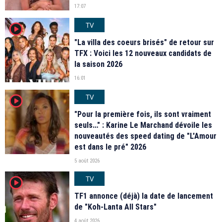
17:07
TV
player2
"La villa des coeurs brisés" de retour sur
TFX : Voici les 12 nouveaux candidats de
la saison 2026
16:01
TV
player2
"Pour la première fois, ils sont vraiment
seuls…" : Karine Le Marchand dévoile les
nouveautés des speed dating de "L'Amour
est dans le pré" 2026
5 août 2026
TV
player2
TF1 annonce (déjà) la date de lancement
de "Koh-Lanta All Stars"
4 août 2026