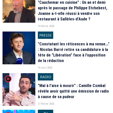
"Cauchemar en cuisine" : Un an et demi
après le passage de Philippe Etchebest,
Joanne a-t-elle réussi à vendre son
restaurant à Sallèles-d’Aude ?
18 février 2026
PRESSE
"Constatant les réticences à ma venue..."
: Nicolas Barré retire sa candidature à la
tête de "Libération" face à l'opposition
de la rédaction
14 avril 2026
RADIO
player2
"Mal à l'aise à mourir" : Camille Combal
révèle avoir quitté une émission de radio
à cause de sa pudeur
17 février 2026