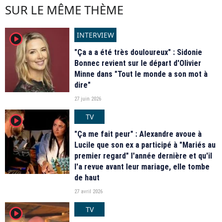
SUR LE MÊME THÈME
INTERVIEW
player2
"Ça a a été très douloureux" : Sidonie
Bonnec revient sur le départ d'Olivier
Minne dans "Tout le monde a son mot à
dire"
27 juin 2026
TV
player2
"Ça me fait peur" : Alexandre avoue à
Lucile que son ex a participé à "Mariés au
premier regard" l'année dernière et qu'il
l'a revue avant leur mariage, elle tombe
de haut
27 avril 2026
TV
player2