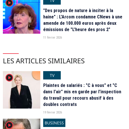
TV
player2
"Des propos de nature à inciter à la
haine" : L'Arcom condamne CNews à une
amende de 100.000 euros après deux
émissions de "L'heure des pros 2"
11 février 2026
LES ARTICLES SIMILAIRES
TV
player2
Plaintes de salariés : "C à vous" et "C
dans l’air" mis en garde par l’inspection
du travail pour recours abusif à des
doubles contrats
19 février 2026
BUSINESS
player2