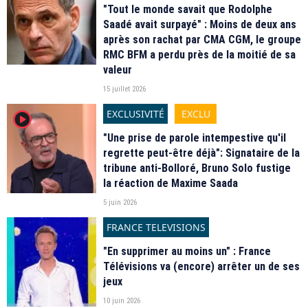
"Tout le monde savait que Rodolphe
Saadé avait surpayé" : Moins de deux ans
après son rachat par CMA CGM, le groupe
RMC BFM a perdu près de la moitié de sa
valeur
15 juillet 2026
EXCLUSIVITÉ
EXCLU
player2
"Une prise de parole intempestive qu'il
regrette peut-être déjà": Signataire de la
tribune anti-Bolloré, Bruno Solo fustige
la réaction de Maxime Saada
5 juin 2026
FRANCE TELEVISIONS
"En supprimer au moins un" : France
Télévisions va (encore) arrêter un de ses
jeux
10 juin 2026