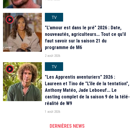
TV
player2
"L'amour est dans le pré" 2026 : Date,
nouveautés, agriculteurs… Tout ce qu'il
faut savoir sur la saison 21 du
programme de M6
2 août 2026
TV
player2
"Les Apprentis aventuriers" 2026 :
Laureen et Tino de "L'île de la tentation",
Anthony Matéo, Jade Leboeuf... Le
casting complet de la saison 9 de la télé-
réalité de W9
1 août 2026
DERNIÈRES NEWS