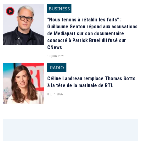
BUSINESS
player2
"Nous tenons à rétablir les faits" :
Guillaume Genton répond aux accusations
de Mediapart sur son documentaire
consacré à Patrick Bruel diffusé sur
CNews
13 juin 2026
RADIO
Céline Landreau remplace Thomas Sotto
à la tête de la matinale de RTL
8 juin 2026