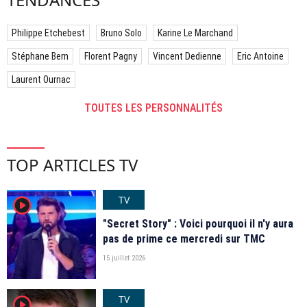
Philippe Etchebest
Bruno Solo
Karine Le Marchand
Stéphane Bern
Florent Pagny
Vincent Dedienne
Eric Antoine
Laurent Ournac
TOUTES LES PERSONNALITÉS
TOP ARTICLES TV
TV
player2
"Secret Story" : Voici pourquoi il n'y aura
pas de prime ce mercredi sur TMC
15 juillet 2026
TV
player2