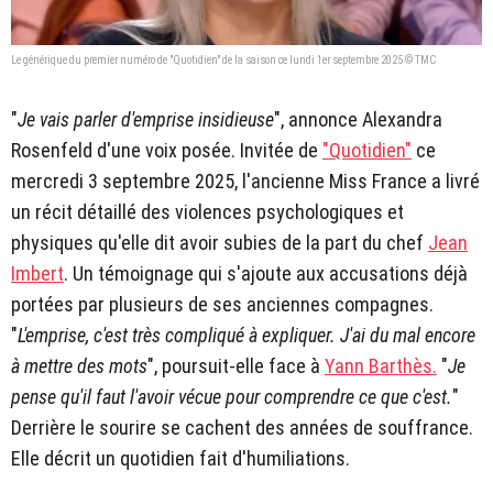
Le générique du premier numéro de "Quotidien" de la saison ce lundi 1er septembre 2025 © TMC
"
Je vais parler d'emprise insidieuse
", annonce Alexandra
Rosenfeld d'une voix posée. Invitée de
"Quotidien"
ce
mercredi 3 septembre 2025, l'ancienne Miss France a livré
un récit détaillé des violences psychologiques et
physiques qu'elle dit avoir subies de la part du chef
Jean
Imbert
. Un témoignage qui s'ajoute aux accusations déjà
portées par plusieurs de ses anciennes compagnes.
"
L'emprise, c'est très compliqué à expliquer. J'ai du mal encore
à mettre des mots
", poursuit-elle face à
Yann Barthès.
"
Je
pense qu'il faut l'avoir vécue pour comprendre ce que c'est.
"
Derrière le sourire se cachent des années de souffrance.
Elle décrit un quotidien fait d'humiliations.