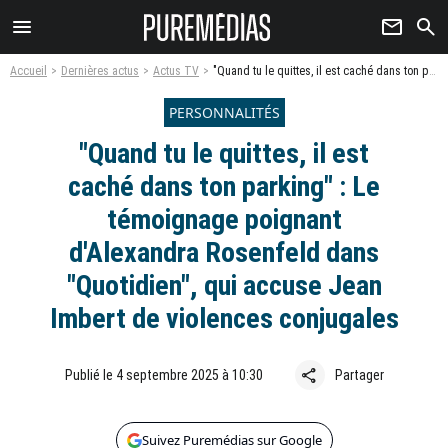
menu
newsletter
search
Accueil
Dernières actus
Actus TV
"Quand tu le quittes, il est caché dans ton parking" : Le témoignage poignant d'Alexandra Rosenfeld dans "Quotidien", qui accuse Jean Imbert de violences conjugales
PERSONNALITÉS
"Quand tu le quittes, il est
caché dans ton parking" : Le
témoignage poignant
d'Alexandra Rosenfeld dans
"Quotidien", qui accuse Jean
Imbert de violences conjugales
share
Publié le 4 septembre 2025 à 10:30
Partager
Suivez Puremédias sur Google