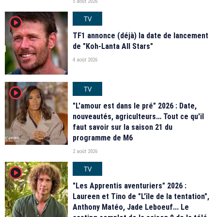
5 août 2026
TV
player2
TF1 annonce (déjà) la date de lancement
de "Koh-Lanta All Stars"
4 août 2026
TV
player2
"L'amour est dans le pré" 2026 : Date,
nouveautés, agriculteurs… Tout ce qu'il
faut savoir sur la saison 21 du
programme de M6
2 août 2026
TV
player2
"Les Apprentis aventuriers" 2026 :
Laureen et Tino de "L'île de la tentation",
Anthony Matéo, Jade Leboeuf... Le