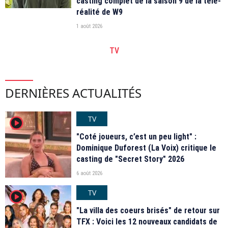
casting complet de la saison 9 de la télé-
réalité de W9
1 août 2026
TV
DERNIÈRES ACTUALITÉS
TV
player2
"Coté joueurs, c’est un peu light" :
Dominique Duforest (La Voix) critique le
casting de "Secret Story" 2026
6 août 2026
TV
player2
"La villa des coeurs brisés" de retour sur
TFX : Voici les 12 nouveaux candidats de