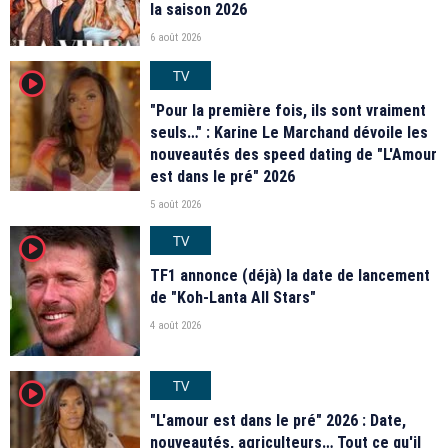
la saison 2026
6 août 2026
TV
player2
"Pour la première fois, ils sont vraiment
seuls…" : Karine Le Marchand dévoile les
nouveautés des speed dating de "L'Amour
est dans le pré" 2026
5 août 2026
TV
player2
TF1 annonce (déjà) la date de lancement
de "Koh-Lanta All Stars"
4 août 2026
TV
player2
"L'amour est dans le pré" 2026 : Date,
nouveautés, agriculteurs… Tout ce qu'il