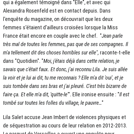
qui a également témoigné dans "Elle", et avec qui
Alexandra Rosenfeld est en contact depuis. Dans
l'enquête du magazine, on découvrait que les deux
femmes s'étaient d'ailleurs croisées lorsque la Miss
France était encore en couple avec le chef. "
Jean parle
très mal de toutes les femmes, pas que de ses compagnes. Il
m'a tellement dit des choses horribles sur elle",
raconte-t-elle
dans "Quotidien". "
Moi, j'étais déjà dans cette relation, je
savais que c'était faux. Et donc, j'ai reconnu Lila. Je suis allée
la voir et je lui ai dit, tu me reconnais ? Elle m'a dit 'oui', et je
suis tombée dans ses bras et j'ai pleuré. C'est très bizarre de
faire ça. Et elle m'a dit, 'quitte-le'
". Elle ironise ensuite : "
Il
est
tombé sur toutes les folles du village, le pauvre…
"
Lila Salet accuse Jean Imbert de violences physiques et
de séquestration au cours de leur relation en 2012-2013.
Le parquet de Versailles a ouvert une enquête pour