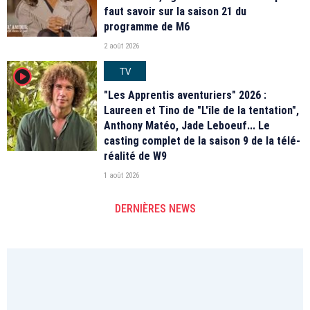
faut savoir sur la saison 21 du
programme de M6
2 août 2026
TV
player2
"Les Apprentis aventuriers" 2026 :
Laureen et Tino de "L'île de la tentation",
Anthony Matéo, Jade Leboeuf... Le
casting complet de la saison 9 de la télé-
réalité de W9
1 août 2026
DERNIÈRES NEWS