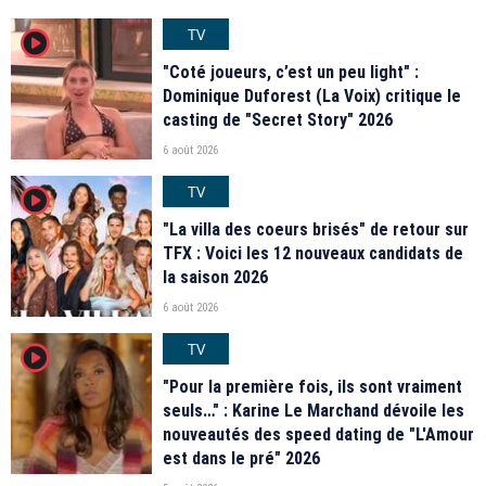
TV
player2
"Coté joueurs, c’est un peu light" :
Dominique Duforest (La Voix) critique le
casting de "Secret Story" 2026
6 août 2026
TV
player2
"La villa des coeurs brisés" de retour sur
TFX : Voici les 12 nouveaux candidats de
la saison 2026
6 août 2026
TV
player2
"Pour la première fois, ils sont vraiment
seuls…" : Karine Le Marchand dévoile les
nouveautés des speed dating de "L'Amour
est dans le pré" 2026