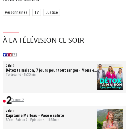
Personnalités
TV
Justice
À LA TÉLÉVISION CE SOIR
TF1
21h10
Détox ta maison, 7 jours pour tout ranger
- Mona et
Bastien
Téléréalité - 1h30min.
France 2
21h10
Capitaine Marleau
- Pace è salute
Série - Saison 3 - Épisode 4 - 1h35min.