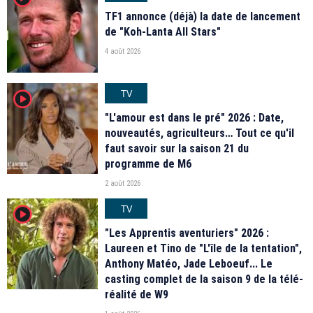
TF1 annonce (déjà) la date de lancement
de "Koh-Lanta All Stars"
4 août 2026
TV
player2
"L'amour est dans le pré" 2026 : Date,
nouveautés, agriculteurs… Tout ce qu'il
faut savoir sur la saison 21 du
programme de M6
2 août 2026
TV
player2
"Les Apprentis aventuriers" 2026 :
Laureen et Tino de "L'île de la tentation",
Anthony Matéo, Jade Leboeuf... Le
casting complet de la saison 9 de la télé-
réalité de W9