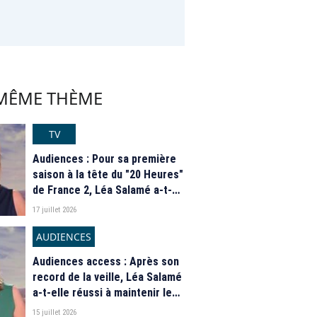
 MÊME THÈME
TV
Audiences : Pour sa première
saison à la tête du "20 Heures"
de France 2, Léa Salamé a-t-
elle fait mieux qu'Anne-Sophie
17 juillet 2026
Lapix ?
AUDIENCES
Audiences access : Après son
record de la veille, Léa Salamé
a-t-elle réussi à maintenir le
"20 Heures" de France 2 à un
15 juillet 2026