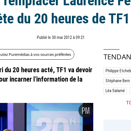
 remplacer Laurence Fer
ête du 20 heures de TF1
Publié le 30 mai 2012 à 09:21
outez Puremédias à vos sources préférées
TENDAN
i du 20 heures acté, TF1 va devoir
Philippe Etche
ur incarner l'information de la
Stéphane Bern
Léa Salamé
TO