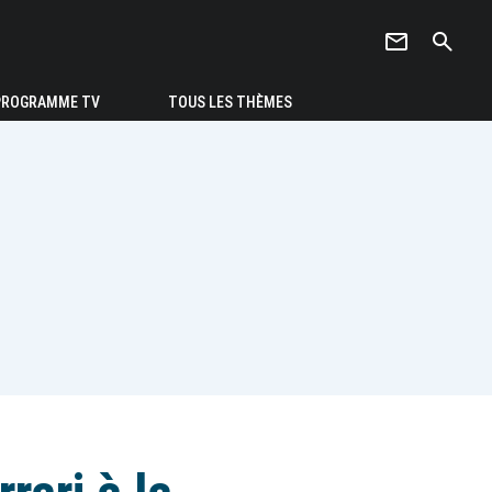
newsletter
search
PROGRAMME TV
TOUS LES THÈMES