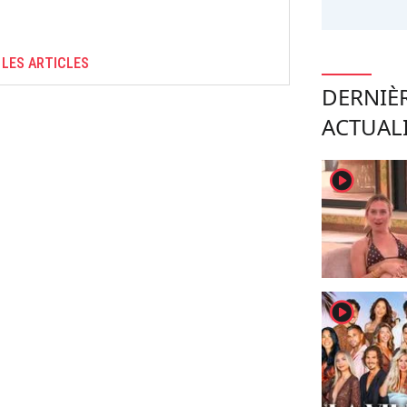
 LES ARTICLES
DERNIÈ
ACTUAL
player2
player2