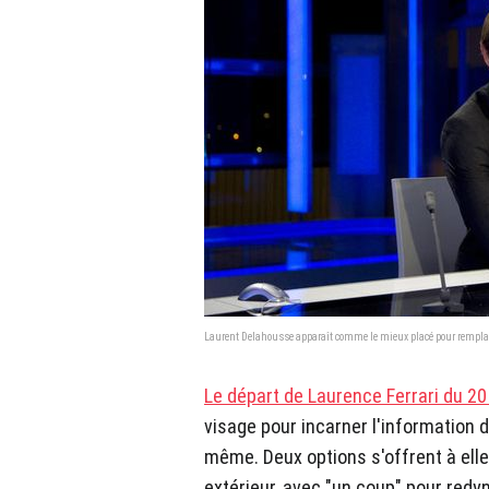
Laurent Delahousse apparaît comme le mieux placé pour remplace
Le départ de Laurence Ferrari du 2
visage pour incarner l'information d
même. Deux options s'offrent à ell
extérieur, avec "un coup" pour red