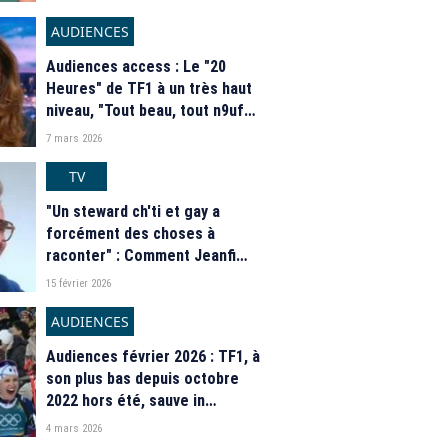
haut niveau ?
AUDIENCES
Audiences access : Le "20
Heures" de TF1 à un très haut
niveau, "Tout beau, tout n9uf
Week-end" s'offre un record
7 mars 2026
sur W9
TV
"Un steward ch'ti et gay a
forcément des choses à
raconter" : Comment Jeanfi
Janssens a intégré "Les
15 février 2026
Grosses Têtes" de RTL
AUDIENCES
Audiences février 2026 : TF1, à
son plus bas depuis octobre
2022 hors été, sauve in
extremis sa première place
4 mars 2026
face à France 2, à un niveau