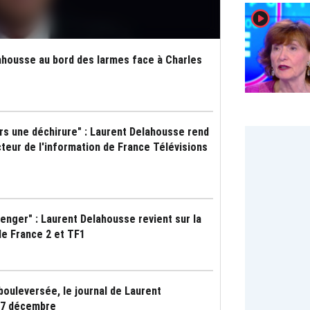
player2
elahousse au bord des larmes face à Charles
urs une déchirure" : Laurent Delahousse rend
eur de l'information de France Télévisions
enger" : Laurent Delahousse revient sur la
de France 2 et TF1
bouleversée, le journal de Laurent
 7 décembre