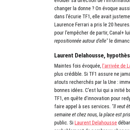
évoluer sa direction de l'information
changer la donne ? On évoque aussi
dans l'écurie TF1, elle avait justem
Laurence Ferrari a pris le 20 heure
pour l'empêcher de partir, Canal+ l
repositionnée autour d'elle"
le dimanch
Laurent Delahousse, hypothèse
Maintes fois évoquée,
l'arrivée de
plus crédible. Si TF1 assure ne jama
atouts recherchés par la Une : immen
bonnes idées. C'est lui qui a initi
TF1, en quête d'innovation pour re
faire appel à ses services.
"ll veut ê
semaine et chez nous, la place est pri
public. Si
Laurent Delahousse
débar