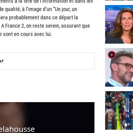
ts à la tête de l'information et dans les
 qualité, à l'image d'un "Un jour, un
iera probablement dans ce départ la
A France 2, on reste serein, assurant que
e sont en cours avec lui.
player2
ef
elahousse