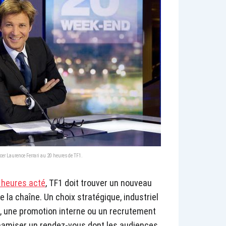
r Laurence Ferrari au 20 heures de TF1.
0 heures acté
, TF1 doit trouver un nouveau
e la chaîne. Un choix stratégique, industriel
e, une promotion interne ou un recrutement
ynamiser un rendez-vous dont les audiences