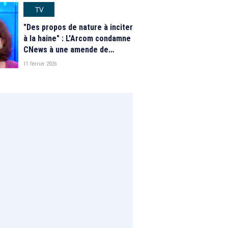
sensationnel grâce aux JO, M6
TV
subit
"Des propos de nature à inciter
à la haine" : L'Arcom condamne
CNews à une amende de
100.000 euros après deux
11 février 2026
émissions de "L'heure des pros
2"