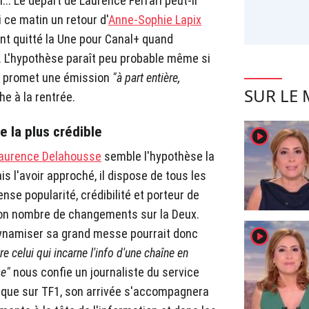
... Le départ de Laurence Ferrari peut-il
 ce matin un retour d'
Anne-Sophie Lapix
ent quitté la Une pour Canal+ quand
s. L'hypothèse paraît peu probable même si
ui promet une émission
"à part entière,
SUR LE
e à la rentrée.
 la plus crédible
player2
 Laurence Delahousse
semble l'hypothèse la
is l'avoir approché, il dispose de tous les
se popularité, crédibilité et porteur de
é bon nombre de changements sur la Deux.
player2
dynamiser sa grand messe pourrait donc
tre celui qui incarne l'info d'une chaîne en
se"
nous confie un journaliste du service
que sur TF1, son arrivée s'accompagnera