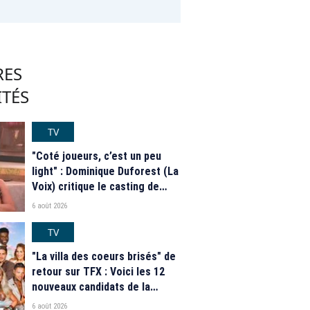
RES
ITÉS
TV
"Coté joueurs, c’est un peu
light" : Dominique Duforest (La
Voix) critique le casting de
"Secret Story" 2026
6 août 2026
TV
"La villa des coeurs brisés" de
retour sur TFX : Voici les 12
nouveaux candidats de la
saison 2026
6 août 2026