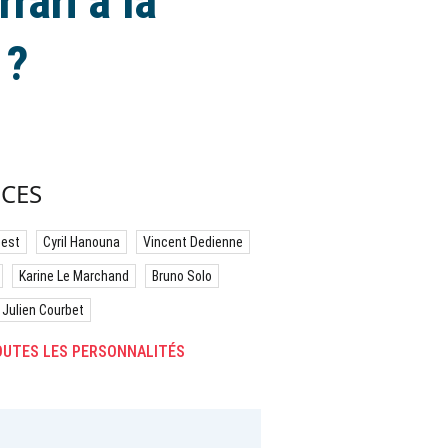
rari à la
 ?
CES
best
Cyril Hanouna
Vincent Dedienne
Karine Le Marchand
Bruno Solo
Julien Courbet
UTES LES PERSONNALITÉS