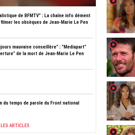
player2
nalistique de BFMTV" : La chaîne info dément
r filmer les obsèques de Jean-Marie Le Pen
player2
ujours mauvaise conseillère" : "Mediapart"
erture" de la mort de Jean-Marie Le Pen
player2
 du temps de parole du Front national
 LES ARTICLES
player2