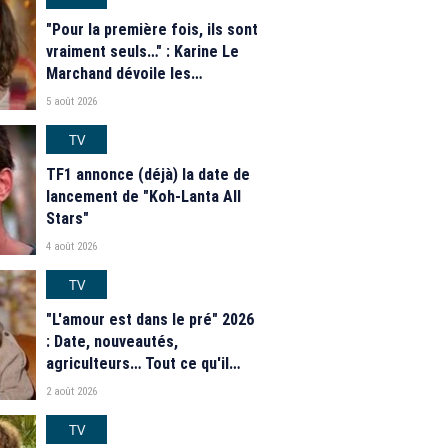
"Pour la première fois, ils sont
vraiment seuls…" : Karine Le
Marchand dévoile les
nouveautés des speed dating
5 août 2026
de "L'Amour est dans le pré"
2026
TV
TF1 annonce (déjà) la date de
lancement de "Koh-Lanta All
Stars"
4 août 2026
TV
"L'amour est dans le pré" 2026
: Date, nouveautés,
agriculteurs… Tout ce qu'il
faut savoir sur la saison 21 du
2 août 2026
programme de M6
TV