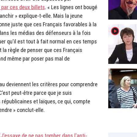
par ces deux billets
. « Les lignes ont bougé
ranchir » explique-t-elle. Mais la jeune
tonne juste que ces Français favorables à la
player2
dans les médias des défenseurs à la fois
uer qu'il est tout à fait normal en ces temps
nt la règle de penser que ces Français
uand même par poser pas mal de
peau deviennent les critères pour comprendre
 C'est peut-être parce que je suis
républicaines et laïques, ce qui, compte
endre » conclut-elle.
"J'essaye de ne pas tomber dans l'anti-