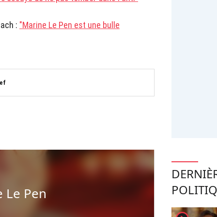
nach :
"Marine Le Pen est une bulle
ef
DERNIÈ
POLITI
e Le Pen