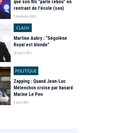
que son fils "parle rebeu" en
rentrant de l'école (son)
9 novembre 2010
CLASH
Martine Aubry : "Ségolène
Royal est blonde"
24 mars 2011
POLITIQUE
Zapping : Quand Jean-Luc
Mélenchon croise par hasard
Marine Le Pen
4 avril 2011