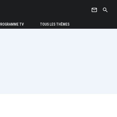
newsletter
search
PROGRAMME TV
TOUS LES THÈMES