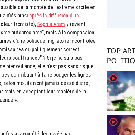
ausible de la montée de l'extrême droite en
ualifiés ainsi
après la diffusion d'un
ecteur frontiste),
Sophia Aram
y revient :
racisme autoproclamé", mais à la compassion
imes d'une politique migratoire incontrôlée
TOP ART
commissaires du politiquement correct
leurs souffrances" ? Si je ne suis pas
POLITI
e bienveillance, elle n'est pas sans risque
pes contribuant à faire bouger les lignes :
player2
e, selon moi, ils n'ont jamais cessé d'être ;
nt mais en acceptant leur manière de la
quence ».
player2
onfesse avoir été dépassée par