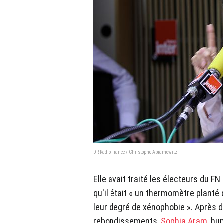
DR Radio France / Christophe Abramowitz
Elle avait traité les électeurs du FN
qu'il était « un thermomètre planté
leur degré de xénophobie ». Après 
rebondissements,
Sophia Aram
, hu