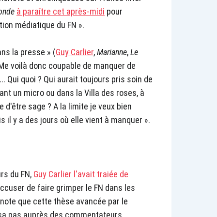
onde
à paraître cet après-midi
pour
tion médiatique du FN ».
ns la presse » (
Guy Carlier
,
Marianne
,
Le
« Me voilà donc coupable de manquer de
. Qui quoi ? Qui aurait toujours pris soin de
nt un micro ou dans la Villa des roses, à
e d'être sage ? A la limite je veux bien
il y a des jours où elle vient à manquer ».
urs du FN,
Guy Carlier l'avait traiée de
accuser de faire grimper le FN dans les
 note que cette thèse avancée par le
osa pas auprès des commentateurs