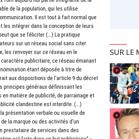
le de la population, qui les utilise
ommunication. Il est tout à fait normal que
t les intégrer dans la conception de leurs
ut que se féliciter (...) La pratique
ateurs sur un réseau social sans citer
SUR LE
e, les renvoyer sur ce réseau en le
caractère publicitaire, ce réseau émanant
player2
nomination étant déposée à titre de
it aux dispositions de l'article 9 du décret
s principes généraux définissant les
 en matière de publicité, de parrainage et
licité clandestine est interdite. (...)
la présentation verbale ou visuelle de
player2
 de la marque ou des activités d'un
n prestataire de services dans des
ion est faite dans un but publicitaire" ».