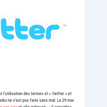
'utilisation des termes et « Twitter » et
radio ne s'est pas faite sans mal. Le 29 mai
r son site
où elle indiquait : « Il considère