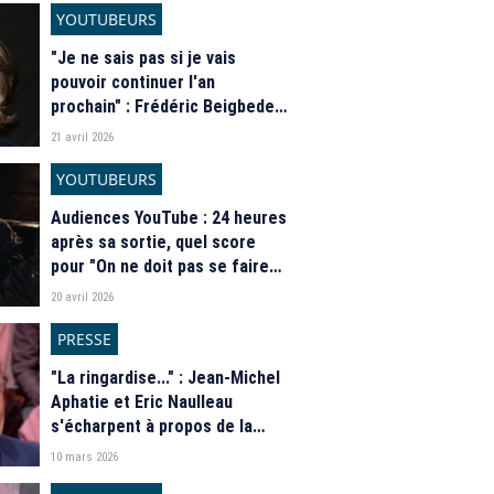
YOUTUBEURS
"Je ne sais pas si je vais
pouvoir continuer l'an
prochain" : Frédéric Beigbeder
inquiet pour la survie de son
21 avril 2026
podcast, au "business model
très fragile"
YOUTUBEURS
Audiences YouTube : 24 heures
après sa sortie, quel score
pour "On ne doit pas se faire
recaler", le nouveau format de
20 avril 2026
Joyca avec Seb La Frite et
Sofyan ?
PRESSE
"La ringardise..." : Jean-Michel
Aphatie et Eric Naulleau
s'écharpent à propos de la
couverture du magazine "Lui"
10 mars 2026
avec Adriana Karembeu