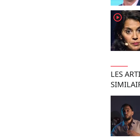
player2
LES ART
SIMILAI