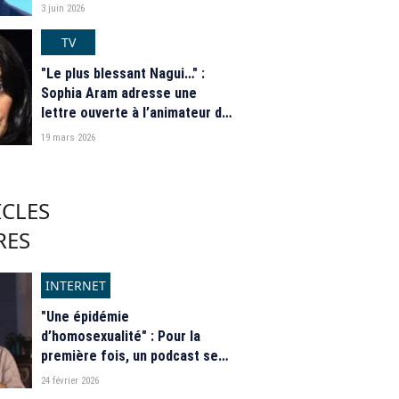
franceinfo
3 juin 2026
TV
"Le plus blessant Nagui…" :
Sophia Aram adresse une
lettre ouverte à l’animateur de
France Inter
19 mars 2026
ICLES
RES
INTERNET
"Une épidémie
d’homosexualité" : Pour la
première fois, un podcast se
retrouve dans le viseur de
24 février 2026
l'Arcom