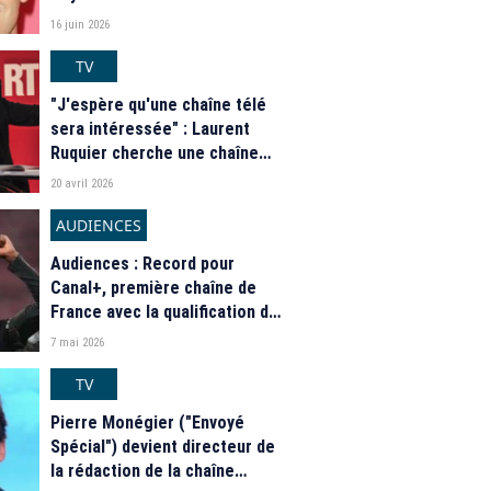
message que lui a envoyé
16 juin 2026
Olivier Minne
TV
"J'espère qu'une chaîne télé
sera intéressée" : Laurent
Ruquier cherche une chaîne
pour diffuser les 50 ans des
20 avril 2026
"Grosses Têtes"
AUDIENCES
Audiences : Record pour
Canal+, première chaîne de
France avec la qualification du
PSG en finale de Ligue des
7 mai 2026
champions, toutes les autres
chaînes sous les 2 millions
TV
Pierre Monégier ("Envoyé
Spécial") devient directeur de
la rédaction de la chaîne