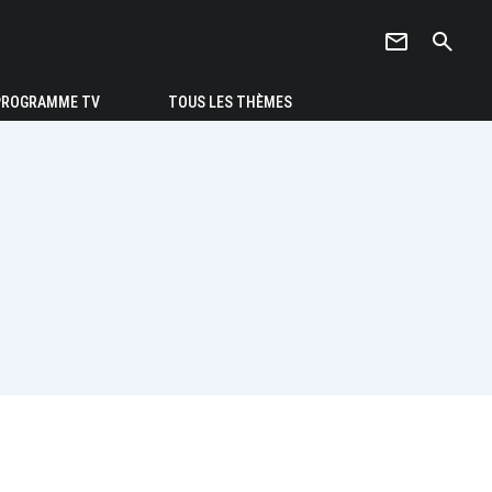
newsletter
search
PROGRAMME TV
TOUS LES THÈMES