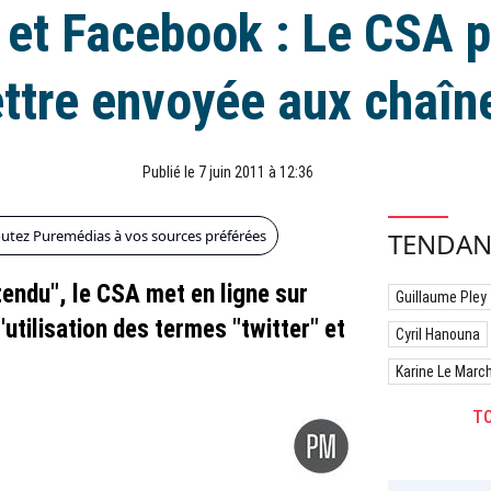
 et Facebook : Le CSA p
ettre envoyée aux chaîn
Publié le 7 juin 2011 à 12:36
outez Puremédias à vos sources préférées
TENDAN
tendu", le CSA met en ligne sur
Guillaume Pley
l'utilisation des termes "twitter" et
Cyril Hanouna
Karine Le Marc
TO