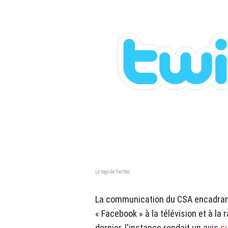
Le logo de Twitter.
La communication du CSA encadrant l
« Facebook » à la télévision et à la 
dernier, l'instance rendait un avis
su