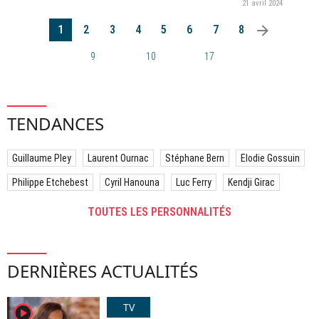
21 avril 2024
arrow_right
1
2
3
4
5
6
7
8
9
10
17
TENDANCES
Guillaume Pley
Laurent Ournac
Stéphane Bern
Elodie Gossuin
Philippe Etchebest
Cyril Hanouna
Luc Ferry
Kendji Girac
TOUTES LES PERSONNALITÉS
DERNIÈRES ACTUALITÉS
TV
player2