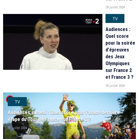
28 juillet 2024
TV
Audiences :
Quel score
pour la soirée
d'épreuves
des Jeux
Olympiques
sur France 2
et France 3 ?
28 juillet 2024
player2
TV
Audiences samedi : Quel score pour l'avant-dernière
étape du Tour de France sur France 2 ?
21 juillet 2024