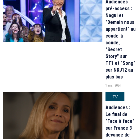
Audiences
pré-access :
Nagui et
"Demain nous
appartient" au
coude-à-
coude,
"Secret
Story" sur
TF1 et "Song"
sur NRJ12 au
plus bas
1 mai 2024
TV
Audiences :
Le final de
"Face à face"
sur France 3
devance de