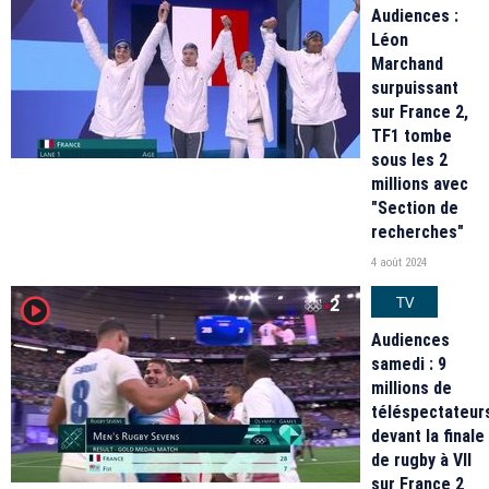
Audiences :
Léon
Marchand
surpuissant
sur France 2,
TF1 tombe
sous les 2
millions avec
"Section de
recherches"
4 août 2024
TV
player2
Audiences
samedi : 9
millions de
téléspectateur
devant la finale
de rugby à VII
sur France 2