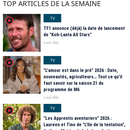
TOP ARTICLES DE LA SEMAINE
TV
player2
TF1 annonce (déjà) la date de lancement
de "Koh-Lanta All Stars"
4 août 2026
TV
player2
"L'amour est dans le pré" 2026 : Date,
nouveautés, agriculteurs… Tout ce qu'il
faut savoir sur la saison 21 du
programme de M6
2 août 2026
TV
player2
"Les Apprentis aventuriers" 2026 :
Laureen et Tino de "L'île de la tentation",