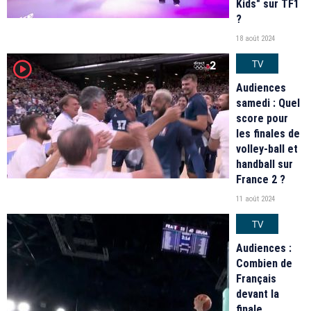
Kids" sur TF1
?
18 août 2024
TV
player2
Audiences
samedi : Quel
score pour
les finales de
volley-ball et
handball sur
France 2 ?
11 août 2024
TV
Audiences :
Combien de
Français
devant la
finale