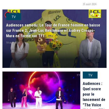
25 août 2024
player2
TV
Audiences samedi : Le Tour de France féminin en baisse
sur France 2, Jean-Luc Reichmann et Audrey Crespo-
Mara en forme sur TF1
18 août 2024
TV
Audiences :
Quel score
pour le
lancement de
"The Voice