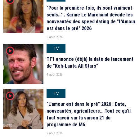
"Pour la première fois, ils sont vraiment
seuls…" : Karine Le Marchand dévoile les
nouveautés des speed dating de "L'Amour
est dans le pré" 2026
5 août 2026
TV
player2
TF1 annonce (déjà) la date de lancement
de "Koh-Lanta All Stars"
4 août 2026
TV
player2
"L'amour est dans le pré" 2026 : Date,
nouveautés, agriculteurs… Tout ce qu'il
faut savoir sur la saison 21 du
programme de M6
2 août 2026