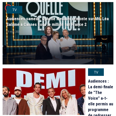
player2
TV
Audiences samedi : Ophélie Meunier remonte sur M6, Léa
Salamé à Cannes sous le million sur France 2
19 mai 2024
TV
Audiences :
La demi-finale
de "The
Voice" a-t-
elle permis au
programme
de redresser