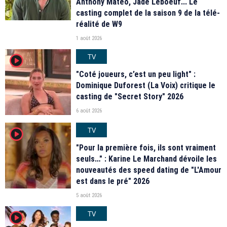
Anthony Matéo, Jade Leboeuf... Le
casting complet de la saison 9 de la télé-
réalité de W9
1 août 2026
TV
player2
"Coté joueurs, c’est un peu light" :
Dominique Duforest (La Voix) critique le
casting de "Secret Story" 2026
6 août 2026
TV
player2
"Pour la première fois, ils sont vraiment
seuls…" : Karine Le Marchand dévoile les
nouveautés des speed dating de "L'Amour
est dans le pré" 2026
5 août 2026
TV
player2