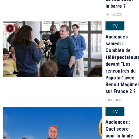
la barre ?
19 mai 2024
TV
player2
Audiences
samedi :
Combien de
téléspectateur
devant "Les
rencontres du
Papotin" avec
Benoit Magimel
sur France 2 ?
5 mai 2024
TV
Audiences :
Quel score
pour la finale