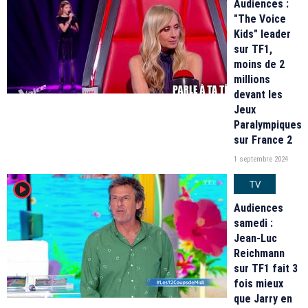
Audiences :
"The Voice
Kids" leader
sur TF1,
moins de 2
millions
devant les
Jeux
Paralympiques
sur France 2
1 septembre 2024
TV
player2
Audiences
samedi :
Jean-Luc
Reichmann
sur TF1 fait 3
fois mieux
que Jarry en