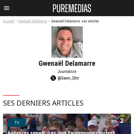
menu
Accueil
Gwenaël Delamarre
Gwenaël Delamarre: ses articles
Gwenaël Delamarre
Journaliste
@Gwen_Dlm
SES DERNIERS ARTICLES
player2
TV
Audiences samedi : Les Jeux Paralympiques portent