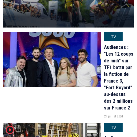
TV
Audiences :
"Les 12 coups
de midi" sur
TF1 battu par
la fiction de
France 3,
"Fort Boyard"
au-dessus
des 2 millions
sur France 2
21 juillet 2024
TV
player2