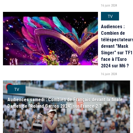
16 juin 2024
TV
Audiences :
Combien de
téléspectateur
devant "Mask
Singer" sur TF1
face à l'Euro
2024 sur M6 ?
16 juin 2024
player2
TV
Audiences samedi : Combien de Français devant la finale
Dames de "Roland Garros 2024" sur France 2 ?
9 juin 2024