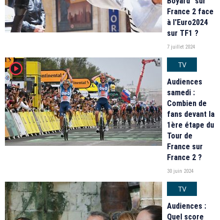
Boyard" sur
France 2 face
à l'Euro2024
sur TF1 ?
7 juillet 2024
TV
player2
Audiences
samedi :
Combien de
fans devant la
1ère étape du
Tour de
France sur
France 2 ?
30 juin 2024
TV
Audiences :
Quel score