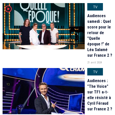
TV
player2
Audiences
samedi : Quel
score pour le
retour de
"Quelle
époque !" de
Léa Salamé
sur France 2 ?
21 avril 2024
TV
Audiences :
"The Voice"
sur TF1 a-t-
elle résisté à
Cyril Féraud
sur France 2 ?