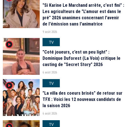
"Si Karine Le Marchand arrête, c'est fini" :
Les agriculteurs de "L'amour est dans le
pré" 2026 unanimes concernant l'avenir
de l'émission sans l'animatrice
9 août 2026
TV
player2
"Coté joueurs, c’est un peu light" :
Dominique Duforest (La Voix) critique le
casting de "Secret Story" 2026
6 août 2026
TV
player2
"La villa des coeurs brisés" de retour sur
TFX : Voici les 12 nouveaux candidats de
la saison 2026
6 août 2026
TV
player2