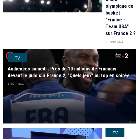
olympique de
basket
"France -
Team USA"
sur France 2 ?
11 août 2024
player2
TV
Audiences samedi : Près de 10 millions de Français
devant le judo sur France 2, "Quels jeux" au top en soirée
4 août 2024
TV