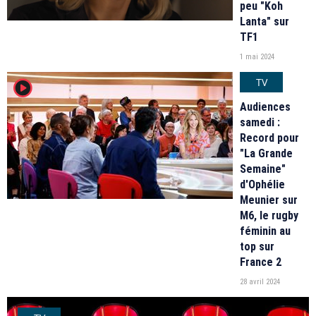
peu "Koh
Lanta" sur
TF1
1 mai 2024
TV
player2
Audiences
samedi :
Record pour
"La Grande
Semaine"
d'Ophélie
Meunier sur
M6, le rugby
féminin au
top sur
France 2
28 avril 2024