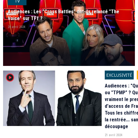
TV
Audiences : Les "Cross Battles" ont-ils relancé "The
Voice" sur TF1 ?
28 avril 2024
EXCLUSIVITÉ
player2
Audiences : "Qu
ou "TPMP" ? Qu
vraiment le pre
d'access de Fr
Tous les chiffr
la rentrée... sa
découpage
21 avril 2024