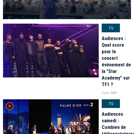
TV
Audiences :
Quel score
pour le
concert
évènement de
la "Star
Academy" sur
TF1 ?
9 juin 2024
TV
player2
Audiences
samedi :
Combien de
téléspectateur