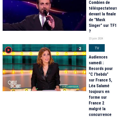
Combien de
téléspectateur
devant la finale
de "Mask
Singer" sur TF1
?
23 juin 2024
TV
player2
Audiences
samedi :
Records pour
"C l'hebdo"
sur France 5,
Léa Salamé
toujours en
forme sur
France 2
malgré la
concurrence