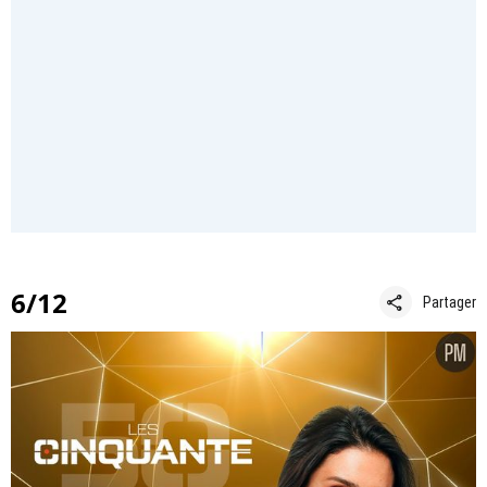
6/12
share
Partager