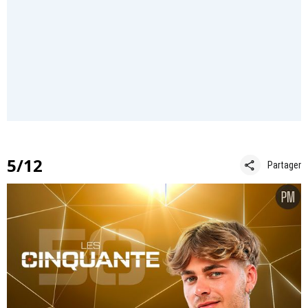
5/12
share
Partager