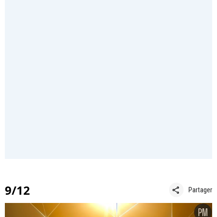
9/12
share
Partager