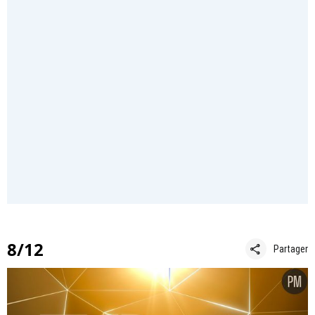
8/12
share
Partager