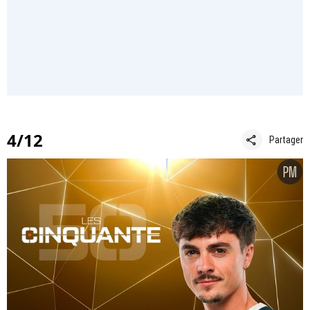
4/12
share
Partager