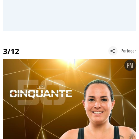
3/12
share
Partager