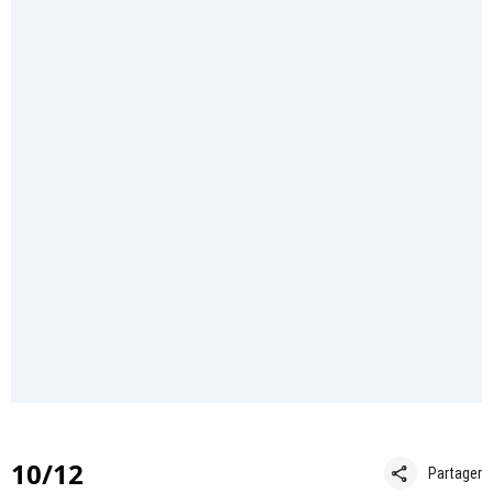
10/12
share
Partager