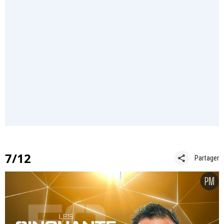
7/12
share
Partager