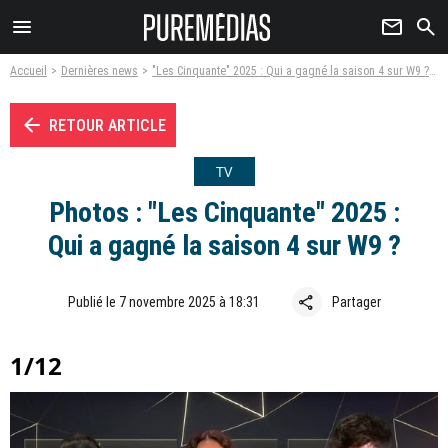
menu
newsletter
search
Accueil
Dernières news
"Les Cinquante" 2025 : Qui a gagné la saison 4 sur W9 ?
P
arrow_left
RETOUR ARTICLE
TV
Photos : "Les Cinquante" 2025 :
Qui a gagné la saison 4 sur W9 ?
share
Publié le 7 novembre 2025 à 18:31
Partager
1/12