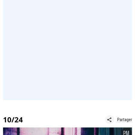
10/24
share
Partager