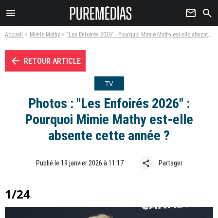
menu
newsletter
search
Accueil
Mimie Mathy
"Les Enfoirés 2026" : Pourquoi Mimie Mathy est-elle absente cette année ?
arrow_left
RETOUR ARTICLE
TV
Photos : "Les Enfoirés 2026" :
Pourquoi Mimie Mathy est-elle
absente cette année ?
share
Publié le 19 janvier 2026 à 11:17
Partager
1/24