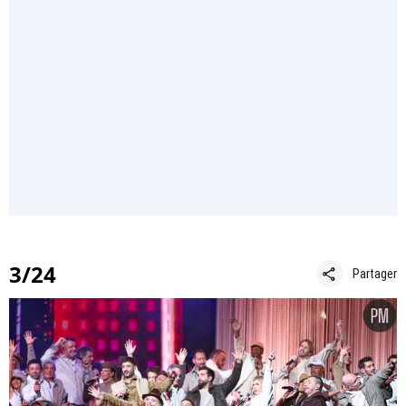
3/24
share
Partager