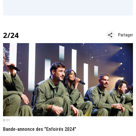
2/24
share
Partager
© TF1
Bande-annonce des "Enfoirés 2024"