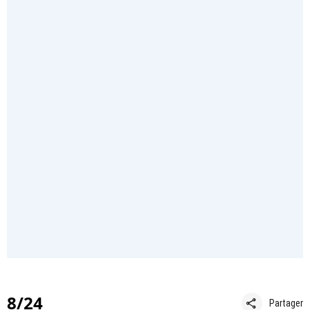
8/24
share
Partager