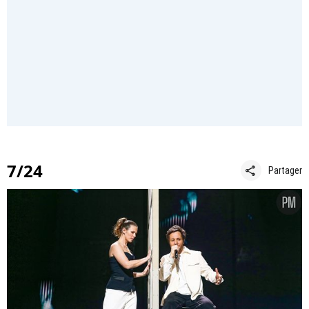
7/24
share
Partager