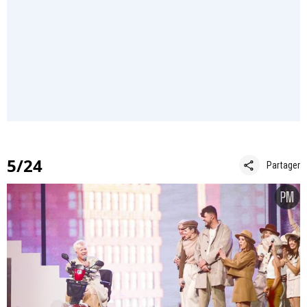
5/24
share
Partager