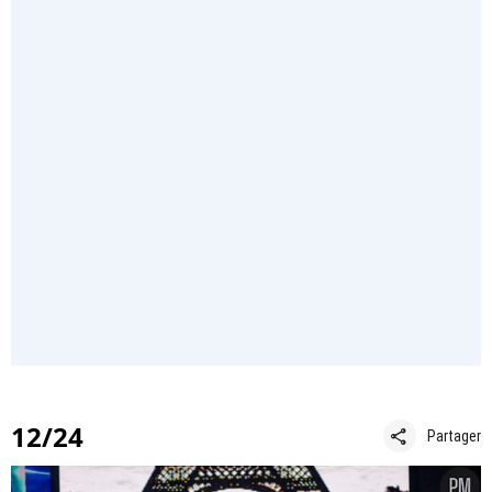
12/24
share
Partager