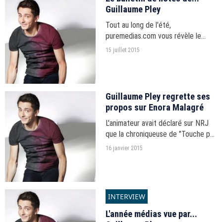
Guillaume Pley
Tout au long de l'été,
puremedias.com vous révèle le
bulletin de notes de vos animateurs
15 juillet 2015
préférés.
Guillaume Pley regrette ses
propos sur Enora Malagré
L'animateur avait déclaré sur NRJ
que la chroniqueuse de "Touche pas
à mon poste" lui "cassait les
16 janvier 2015
couilles".
INTERVIEW
L'année médias vue par...