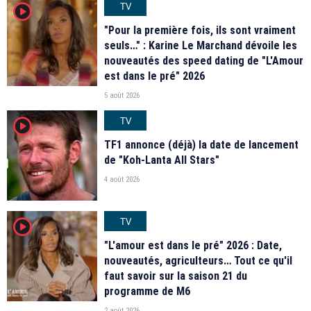
TV
player2
"Pour la première fois, ils sont vraiment
seuls…" : Karine Le Marchand dévoile les
nouveautés des speed dating de "L'Amour
est dans le pré" 2026
5 août 2026
TV
player2
TF1 annonce (déjà) la date de lancement
de "Koh-Lanta All Stars"
4 août 2026
TV
player2
"L'amour est dans le pré" 2026 : Date,
nouveautés, agriculteurs… Tout ce qu'il
faut savoir sur la saison 21 du
programme de M6
2 août 2026