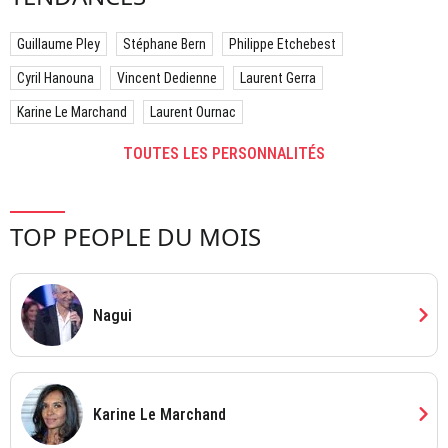
Guillaume Pley
Stéphane Bern
Philippe Etchebest
Cyril Hanouna
Vincent Dedienne
Laurent Gerra
Karine Le Marchand
Laurent Ournac
TOUTES LES PERSONNALITÉS
TOP PEOPLE DU MOIS
chevron_right
Nagui
chevron_right
Karine Le Marchand