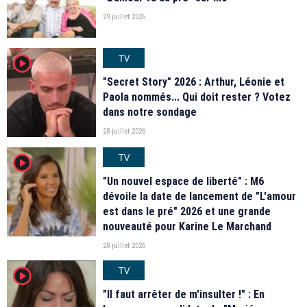
29 juillet 2026
TV
player2
"Secret Story" 2026 : Arthur, Léonie et
Paola nommés... Qui doit rester ? Votez
dans notre sondage
28 juillet 2026
TV
player2
"Un nouvel espace de liberté" : M6
dévoile la date de lancement de "L'amour
est dans le pré" 2026 et une grande
nouveauté pour Karine Le Marchand
28 juillet 2026
TV
player2
"Il faut arrêter de m'insulter !" : En