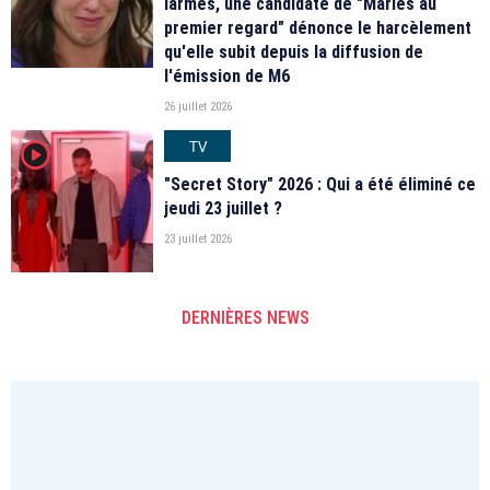
larmes, une candidate de "Mariés au
premier regard" dénonce le harcèlement
qu'elle subit depuis la diffusion de
l'émission de M6
26 juillet 2026
TV
player2
"Secret Story" 2026 : Qui a été éliminé ce
jeudi 23 juillet ?
23 juillet 2026
DERNIÈRES NEWS