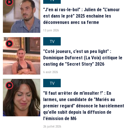
player2
"J'en ai ras-le-bol" : Julien de "L'amour
est dans le pré" 2025 enchaine les
déconvenues avec sa ferme
13 juin 2026
TV
player2
"Coté joueurs, c’est un peu light" :
Dominique Duforest (La Voix) critique le
casting de "Secret Story" 2026
6 août 2026
TV
player2
"Il faut arrêter de m'insulter !" : En
larmes, une candidate de "Mariés au
premier regard" dénonce le harcèlement
qu'elle subit depuis la diffusion de
l'émission de M6
26 juillet 2026