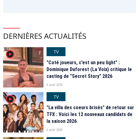
DERNIÈRES ACTUALITÉS
TV
player2
"Coté joueurs, c’est un peu light" :
Dominique Duforest (La Voix) critique le
casting de "Secret Story" 2026
6 août 2026
TV
player2
"La villa des coeurs brisés" de retour sur
TFX : Voici les 12 nouveaux candidats de
la saison 2026
6 août 2026