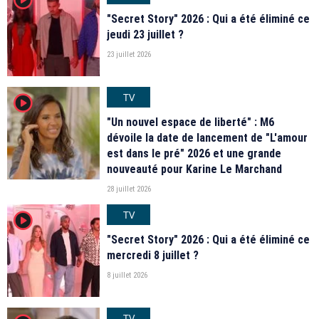
"Secret Story" 2026 : Qui a été éliminé ce
jeudi 23 juillet ?
23 juillet 2026
TV
player2
"Un nouvel espace de liberté" : M6
dévoile la date de lancement de "L'amour
est dans le pré" 2026 et une grande
nouveauté pour Karine Le Marchand
28 juillet 2026
TV
player2
"Secret Story" 2026 : Qui a été éliminé ce
mercredi 8 juillet ?
8 juillet 2026
TV