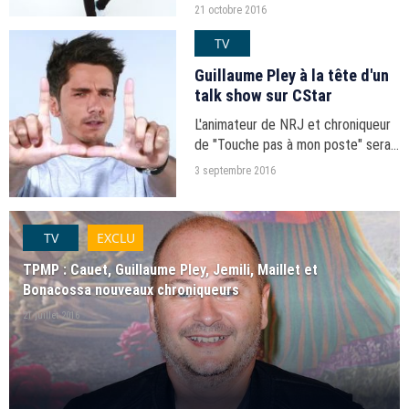
a rencontré le nouveau chroniqueur
21 octobre 2016
de "Touche pas à mon poste".
TV
Guillaume Pley à la tête d'un
talk show sur CStar
L'animateur de NRJ et chroniqueur
de "Touche pas à mon poste" sera
aux commandes d'une nouvelle
3 septembre 2016
émission sur la future ex-D17.
TV
EXCLU
TPMP : Cauet, Guillaume Pley, Jemili, Maillet et
Bonacossa nouveaux chroniqueurs
21 juillet 2016