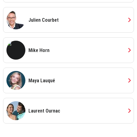
chevron_right
Julien Courbet
chevron_right
Mike Horn
chevron_right
Maya Lauqué
chevron_right
Laurent Ournac