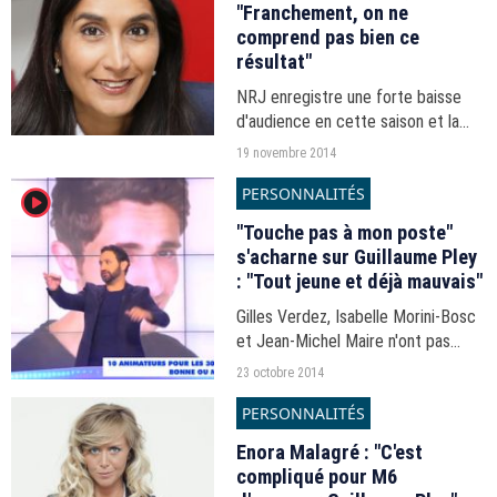
"Franchement, on ne
comprend pas bien ce
résultat"
NRJ enregistre une forte baisse
d'audience en cette saison et la
patronne de la station ne comprend
19 novembre 2014
pas bien pourquoi.
PERSONNALITÉS
player2
"Touche pas à mon poste"
s'acharne sur Guillaume Pley
: "Tout jeune et déjà mauvais"
Gilles Verdez, Isabelle Morini-Bosc
et Jean-Michel Maire n'ont pas
aimé sa (courte) prestation dans
23 octobre 2014
"M6 fête les 30 ans du Top 50".
PERSONNALITÉS
Enora Malagré : "C'est
compliqué pour M6