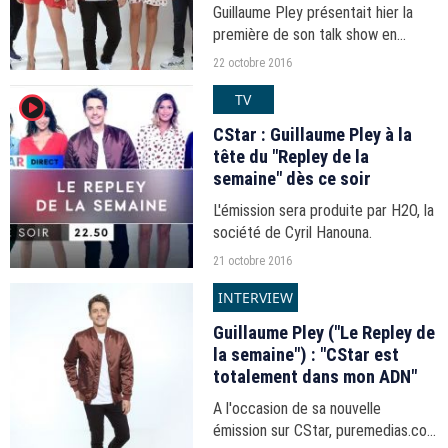
Guillaume Pley présentait hier la
première de son talk show en
direct à 22h50 sur CStar.
22 octobre 2016
TV
player2
CStar : Guillaume Pley à la
tête du "Repley de la
semaine" dès ce soir
L'émission sera produite par H2O, la
société de Cyril Hanouna.
21 octobre 2016
INTERVIEW
Guillaume Pley ("Le Repley de
la semaine") : "CStar est
totalement dans mon ADN"
A l'occasion de sa nouvelle
émission sur CStar, puremedias.com