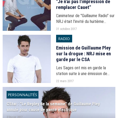
"Je n'ai pas l'impression de
remplacer Cauet"
L'animateur de "Guillaume Radio" sur
NRJ était l'invité du huitième
numéro de notre "Quart d'heure
31 octobre 2017
médias".
RADIO
Emission de Guillaume Pley
sur la drogue : NRJ mise en
garde par le CSA
Les Sages ont mis en garde la
station suite à une émission de
"Guillaume Radio 2.0" du mois de
22 mars 2017
novembre dernier.
PERSONNALITÉS
CStar : "Le Repley de la semaine" de Guillaume Pley
annulé pour cause de panne électrique
3 février 2017