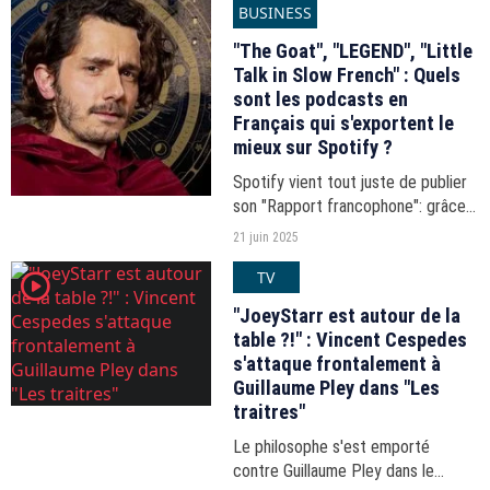
BUSINESS
Guillaume Pley.
"The Goat", "LEGEND", "Little
Talk in Slow French" : Quels
sont les podcasts en
Français qui s'exportent le
mieux sur Spotify ?
Spotify vient tout juste de publier
son "Rapport francophone": grâce à
l'analyse de ses données, la
21 juin 2025
plateforme est en mesure de
TV
player2
révéler quels sont les artistes et
producteurs francophones...
"JoeyStarr est autour de la
table ?!" : Vincent Cespedes
s'attaque frontalement à
Guillaume Pley dans "Les
traitres"
Le philosophe s'est emporté
contre Guillaume Pley dans le