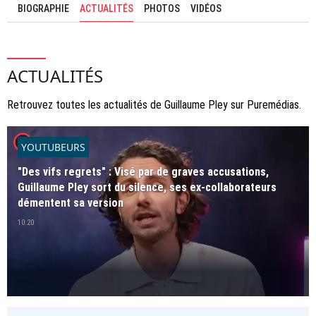
BIOGRAPHIE
ACTUALITÉS
PHOTOS
VIDÉOS
ACTUALITÉS
Retrouvez toutes les actualités de Guillaume Pley sur Puremédias.
player2
YOUTUBEURS
"Des vifs regrets" : Visé par de graves accusations,
Guillaume Pley sort du silence, ses ex-collaborateurs
démentent sa version
10:20