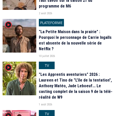
faut savoir sur la saison 21 du
programme de M6
2 août 2026
PLATEFORME
player2
"La Petite Maison dans la prairie" :
Pourquoi le personnage de Carrie Ingalls
est absente de la nouvelle série de
Netflix ?
10 juillet 2026
TV
player2
"Les Apprentis aventuriers" 2026 :
Laureen et Tino de "L'île de la tentation",
Anthony Matéo, Jade Leboeuf... Le
casting complet de la saison 9 de la télé-
réalité de W9
1 août 2026
TV
player2