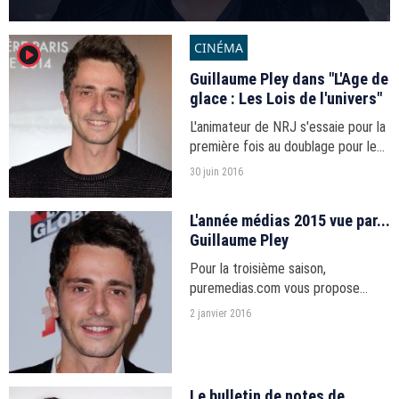
CINÉMA
player2
Guillaume Pley dans "L'Age de
glace : Les Lois de l'univers"
L'animateur de NRJ s'essaie pour la
première fois au doublage pour le
film d'animation.
30 juin 2016
L'année médias 2015 vue par...
Guillaume Pley
Pour la troisième saison,
puremedias.com vous propose
"L'année médias vue par...", votre
2 janvier 2016
série de fin d'année.
Le bulletin de notes de...