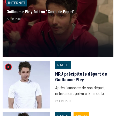
player2
INTERNET
Guillaume Pley fait sa "Casa de Papel"
22 juin 2018
RADIO
player2
NRJ précipite le départ de
Guillaume Pley
Après l'annonce de son départ,
initialement prévu à la fin de la
saison, la station a repris la main en
25 avril 2018
décidant de le remplacer dès lundi
par Aymeric Bonnery.