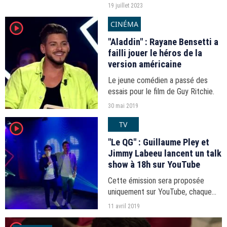
divertissement de M6.
19 juillet 2023
CINÉMA
player2
"Aladdin" : Rayane Bensetti a
failli jouer le héros de la
version américaine
Le jeune comédien a passé des
essais pour le film de Guy Ritchie.
30 mai 2019
TV
player2
"Le QG" : Guillaume Pley et
Jimmy Labeeu lancent un talk
show à 18h sur YouTube
Cette émission sera proposée
uniquement sur YouTube, chaque
jeudi.
11 avril 2019