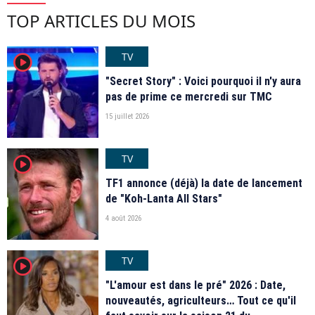
TOP ARTICLES DU MOIS
TV
player2
"Secret Story" : Voici pourquoi il n'y aura
pas de prime ce mercredi sur TMC
15 juillet 2026
TV
player2
TF1 annonce (déjà) la date de lancement
de "Koh-Lanta All Stars"
4 août 2026
TV
player2
"L'amour est dans le pré" 2026 : Date,
nouveautés, agriculteurs… Tout ce qu'il