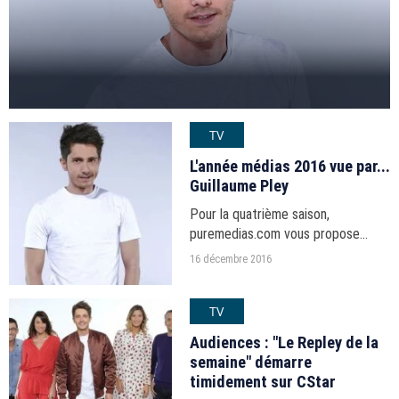
TV
L'année médias 2016 vue par...
Guillaume Pley
Pour la quatrième saison,
puremedias.com vous propose
"L'année médias vue par...", votre
16 décembre 2016
série de fin d'année.
TV
Audiences : "Le Repley de la
semaine" démarre
timidement sur CStar