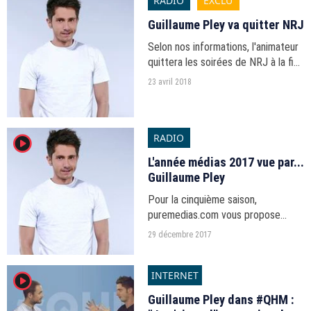
RADIO
EXCLU
Guillaume Pley va quitter NRJ
Selon nos informations, l'animateur
quittera les soirées de NRJ à la fin
de la saison.
23 avril 2018
RADIO
player2
L'année médias 2017 vue par...
Guillaume Pley
Pour la cinquième saison,
puremedias.com vous propose
"L'année médias vue par...", votre
29 décembre 2017
série de fin d'année.
INTERNET
player2
Guillaume Pley dans #QHM :