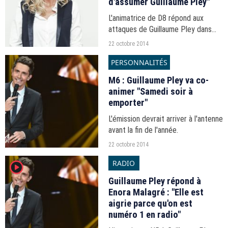
d'assumer Guillaume Pley"
L'animatrice de D8 répond aux
attaques de Guillaume Pley dans
une interview à 20minutes.fr
22 octobre 2014
PERSONNALITÉS
M6 : Guillaume Pley va co-
animer "Samedi soir à
emporter"
L'émission devrait arriver à l'antenne
avant la fin de l'année.
22 octobre 2014
RADIO
player2
Guillaume Pley répond à
Enora Malagré : "Elle est
aigrie parce qu'on est
numéro 1 en radio"