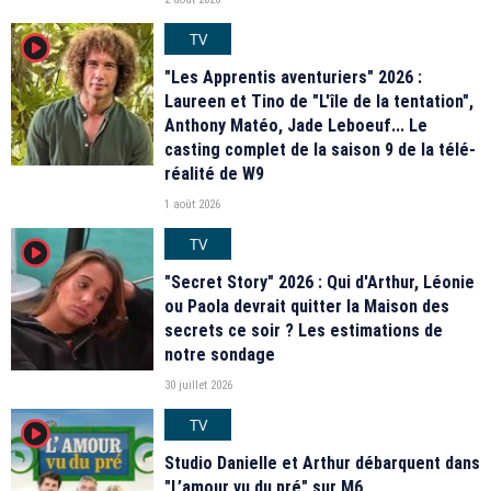
TV
player2
"Les Apprentis aventuriers" 2026 :
Laureen et Tino de "L'île de la tentation",
Anthony Matéo, Jade Leboeuf... Le
casting complet de la saison 9 de la télé-
réalité de W9
1 août 2026
TV
player2
"Secret Story" 2026 : Qui d'Arthur, Léonie
ou Paola devrait quitter la Maison des
secrets ce soir ? Les estimations de
notre sondage
30 juillet 2026
TV
player2
Studio Danielle et Arthur débarquent dans
"L’amour vu du pré" sur M6