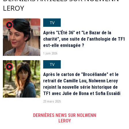
LEROY
TV
player2
Après "L'Été 36" et "Le Bazar de la
charité", une suite de l'anthologie de TF1
est-elle envisagée ?
1 juin 2026
TV
player2
Après le carton de "Brocéliande" et le
retrait de Camille Lou, Nolwenn Leroy
rejoint la nouvelle série historique de
TF1 avec Julie de Bona et Sofia Essaïdi
23 mars 2025
DERNIÈRES NEWS SUR NOLWENN
LEROY