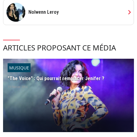
chevron_right
Nolwenn Leroy
ARTICLES PROPOSANT CE MÉDIA
MUSIQUE
"The Voice" : Qui pourrait remplacer Jenifer ?
19 février 2014