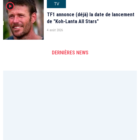
TV
player2
TF1 annonce (déjà) la date de lancement
de "Koh-Lanta All Stars"
4 août 2026
DERNIÈRES NEWS