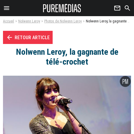
menu
newsletter
search
Accueil
Nolwenn Leroy
Photos de Nolwenn Leroy
Nolwenn Leroy, la gagnante de télé-crochet - Photo
arrow_left
RETOUR ARTICLE
Nolwenn Leroy, la gagnante de
télé-crochet