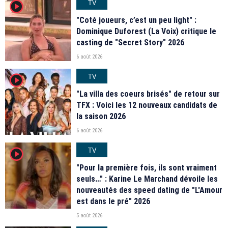
TV
player2
"Coté joueurs, c’est un peu light" :
Dominique Duforest (La Voix) critique le
casting de "Secret Story" 2026
6 août 2026
TV
player2
"La villa des coeurs brisés" de retour sur
TFX : Voici les 12 nouveaux candidats de
la saison 2026
6 août 2026
TV
player2
"Pour la première fois, ils sont vraiment
seuls…" : Karine Le Marchand dévoile les
nouveautés des speed dating de "L'Amour
est dans le pré" 2026
5 août 2026