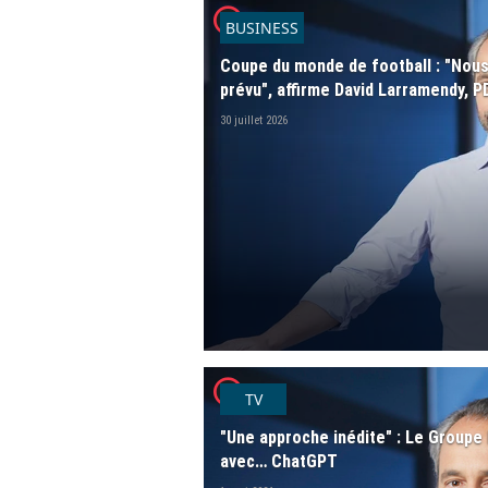
player2
BUSINESS
Coupe du monde de football : "Nous
prévu", affirme David Larramendy, 
30 juillet 2026
player2
TV
"Une approche inédite" : Le Groupe
avec… ChatGPT