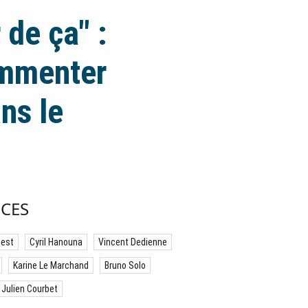
 de ça" :
ommenter
ns le
CES
best
Cyril Hanouna
Vincent Dedienne
Karine Le Marchand
Bruno Solo
Julien Courbet