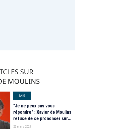
ICLES SUR
 DE MOULINS
M6
"Je ne peux pas vous
répondre" : Xavier de Moulins
refuse de se prononcer sur
l’arrivée de Cyril Hanouna dans
25 mars 2025