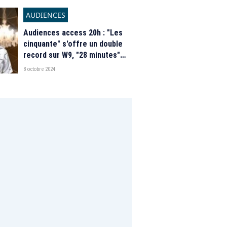
le groupe M6
AUDIENCES
Audiences access 20h : "Les
cinquante" s'offre un double
record sur W9, "28 minutes"
s'envole sur Arte
8 octobre 2024