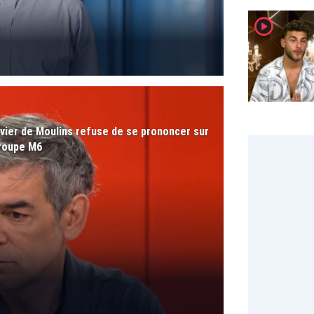
player2
groupe M6