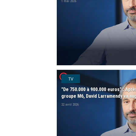
1 mai 2026
player2
TV
"De 750.000 à 900.000 euros" : Aprè
groupe M6, David Larramendy va au
22 avril 2026