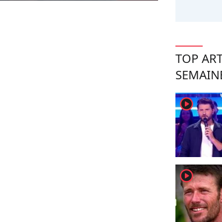
TOP ART
SEMAIN
player2
player2