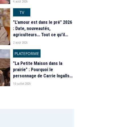
4 août 2026
TV
"L'amour est dans le pré" 2026
: Date, nouveautés,
agriculteurs… Tout ce qu'il
faut savoir sur la saison 21 du
2 août 2026
programme de M6
PLATEFORME
"La Petite Maison dans la
prairie" : Pourquoi le
personnage de Carrie Ingalls
est absente de la nouvelle
10 juillet 2026
série de Netflix ?