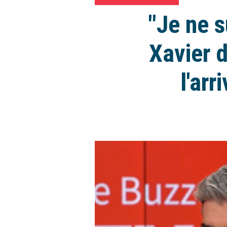
"Je ne s
Xavier 
l'ar