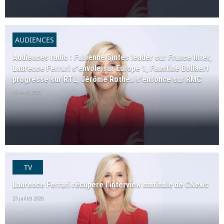
AUDIENCES
Audiences radio : Fabienne Sintes leader sur France Inter,
Laurence Ferrari s'envole sur Europe 1, Faustine Bollaert
progresse sur RTL, Jérôme Rothen s'enfonce sur RMC
15 avril 2025
TV
Laurence Ferrari récupère l'interview matinale de CNews
23 juillet 2020