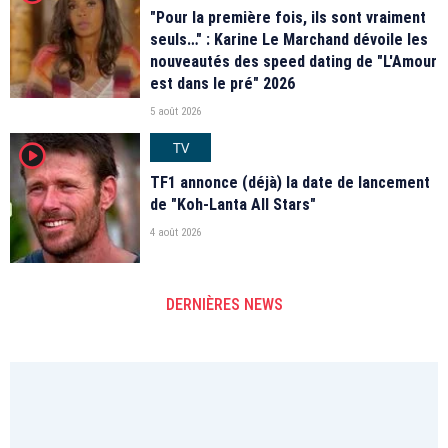
"Pour la première fois, ils sont vraiment
seuls…" : Karine Le Marchand dévoile les
nouveautés des speed dating de "L'Amour
est dans le pré" 2026
5 août 2026
TV
player2
TF1 annonce (déjà) la date de lancement
de "Koh-Lanta All Stars"
4 août 2026
DERNIÈRES NEWS