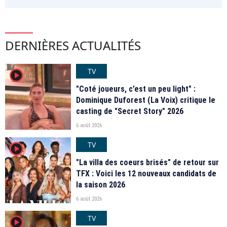
DERNIÈRES ACTUALITÉS
TV
player2
"Coté joueurs, c’est un peu light" :
Dominique Duforest (La Voix) critique le
casting de "Secret Story" 2026
6 août 2026
TV
player2
"La villa des coeurs brisés" de retour sur
TFX : Voici les 12 nouveaux candidats de
la saison 2026
6 août 2026
TV
player2