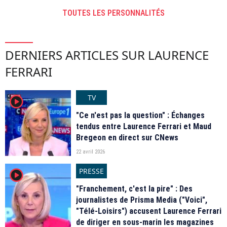
TOUTES LES PERSONNALITÉS
DERNIERS ARTICLES SUR LAURENCE
FERRARI
TV
player2
"Ce n'est pas la question" : Échanges
tendus entre Laurence Ferrari et Maud
Bregeon en direct sur CNews
22 avril 2026
PRESSE
player2
"Franchement, c'est la pire" : Des
journalistes de Prisma Media ("Voici",
"Télé-Loisirs") accusent Laurence Ferrari
de diriger en sous-marin les magazines