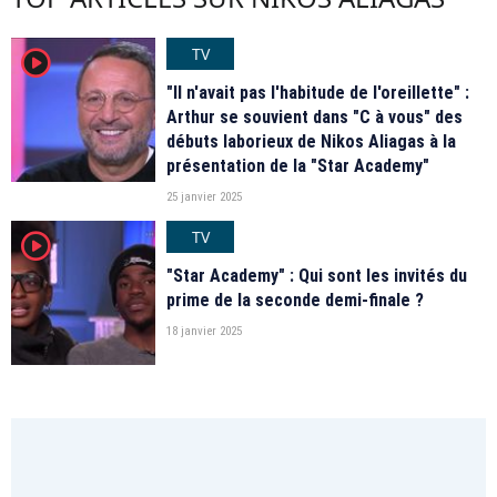
TV
player2
"Il n'avait pas l'habitude de l'oreillette" :
Arthur se souvient dans "C à vous" des
débuts laborieux de Nikos Aliagas à la
présentation de la "Star Academy"
25 janvier 2025
TV
player2
"Star Academy" : Qui sont les invités du
prime de la seconde demi-finale ?
18 janvier 2025