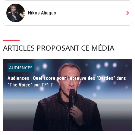
chevron_right
Nikos Aliagas
ARTICLES PROPOSANT CE MÉDIA
AUDIENCES
Audiences : Quel score pour l'épreuve des "Battles" dans
"The Voice" sur TF1 ?
3 mai 2026