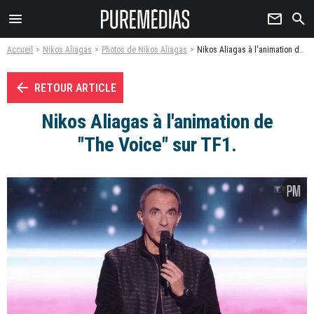
menu
newsletter
search
Accueil
Nikos Aliagas
Photos de Nikos Aliagas
Nikos Aliagas à l'animation de "The Voice" sur TF1. - Photo
arrow_left
RETOUR ARTICLE
Nikos Aliagas à l'animation de
"The Voice" sur TF1.