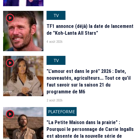
TV
player2
TF1 annonce (déjà) la date de lancement
de "Koh-Lanta All Stars"
4 août 2026
TV
player2
"L'amour est dans le pré" 2026 : Date,
nouveautés, agriculteurs… Tout ce qu'il
faut savoir sur la saison 21 du
programme de M6
2 août 2026
PLATEFORME
player2
"La Petite Maison dans la prairie" :
Pourquoi le personnage de Carrie Ingalls
est absente de la nouvelle série de