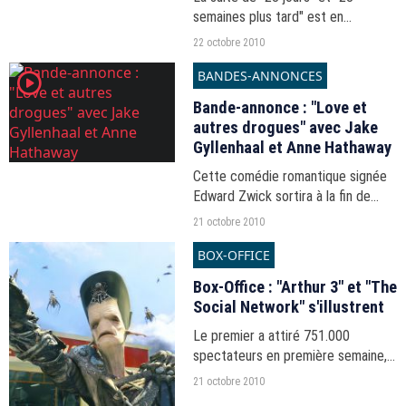
semaines plus tard" est en
développement.
22 octobre 2010
BANDES-ANNONCES
player2
Bande-annonce : "Love et
autres drogues" avec Jake
Gyllenhaal et Anne Hathaway
Cette comédie romantique signée
Edward Zwick sortira à la fin de
l'année.
21 octobre 2010
BOX-OFFICE
Box-Office : "Arthur 3" et "The
Social Network" s'illustrent
Le premier a attiré 751.000
spectateurs en première semaine,
le second près d'un demi-million de
21 octobre 2010
curieux.