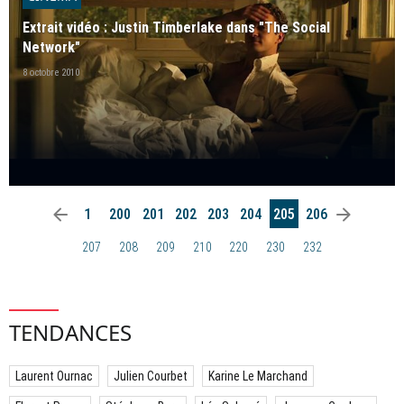
Extrait vidéo : Justin Timberlake dans "The Social
Network"
8 octobre 2010
arrow_left
arrow_right
1
200
201
202
203
204
205
206
207
208
209
210
220
230
232
TENDANCES
Laurent Ournac
Julien Courbet
Karine Le Marchand