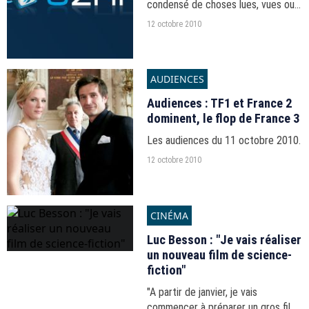
condensé de choses lues, vues ou
entendues par la rédaction.
12 octobre 2010
AUDIENCES
Audiences : TF1 et France 2
dominent, le flop de France 3
Les audiences du 11 octobre 2010.
12 octobre 2010
CINÉMA
Luc Besson : "Je vais réaliser
un nouveau film de science-
fiction"
"A partir de janvier, je vais
commencer à préparer un gros film