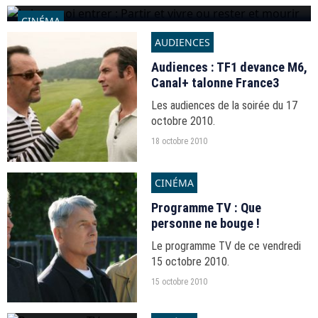
CINÉMA
AUDIENCES
Laisse-moi entrer : Partir et vivre ou rester et mourir
Audiences : TF1 devance M6,
18 octobre 2010
Canal+ talonne France3
Les audiences de la soirée du 17
octobre 2010.
18 octobre 2010
CINÉMA
Programme TV : Que
personne ne bouge !
Le programme TV de ce vendredi
15 octobre 2010.
15 octobre 2010