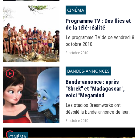
CINÉMA
Programme TV : Des flics et
de la télé-réalité
Le programme TV de ce vendredi 8
octobre 2010.
8 octobre 2010
BANDES-ANNONCES
player2
Bande-annonce : après
"Shrek" et "Madagascar",
voici "Megamind"
Les studios Dreamworks ont
dévoilé la bande-annonce de leur
nouveau film d'animation.
8 octobre 2010
player2
CINÉMA