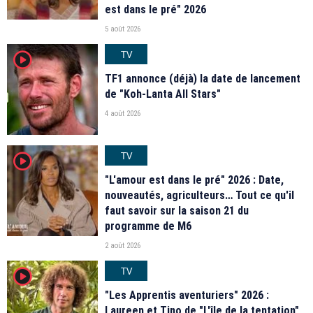
est dans le pré" 2026
5 août 2026
TV
player2
TF1 annonce (déjà) la date de lancement
de "Koh-Lanta All Stars"
4 août 2026
TV
player2
"L'amour est dans le pré" 2026 : Date,
nouveautés, agriculteurs… Tout ce qu'il
faut savoir sur la saison 21 du
programme de M6
2 août 2026
TV
player2
"Les Apprentis aventuriers" 2026 :
Laureen et Tino de "L'île de la tentation",