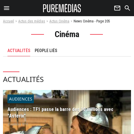
menu
newsletter
search
Accueil
Actus des médias
Actus Cinéma
News Cinéma - Page 205
Cinéma
ACTUALITÉS
PEOPLE LIÉS
ACTUALITÉS
AUDIENCES
Audiences : TF1 passe la barre des 10 millions avec
"Astérix"
25 octobre 2010