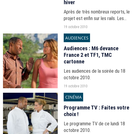
hiver
Après de très nombreux reports, le
projet est enfin sur les rails. Les
tournages vont débuter en février
19 octobre 2010
prochain sous la direction de Peter
AUDIENCES
Jackson.
Audiences : M6 devance
France 2 et TF1, TMC
cartonne
Les audiences de la soirée du 18
octobre 2010.
19 octobre 2010
CINÉMA
Programme TV : Faites votre
choix !
Le programme TV de ce lundi 18
octobre 2010.