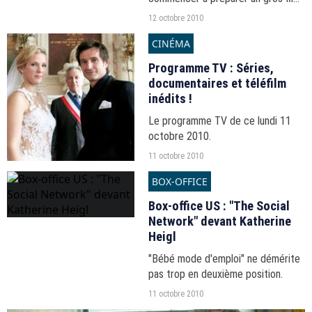
de science-fiction genre le
12 octobre 2010
Cinquième élément fois 10 !"
CINÉMA
Programme TV : Séries,
documentaires et téléfilm
inédits !
Le programme TV de ce lundi 11
octobre 2010.
11 octobre 2010
BOX-OFFICE
Box-office US : "The Social
Network" devant Katherine
Heigl
"Bébé mode d'emploi" ne démérite
pas trop en deuxième position.
11 octobre 2010