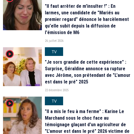
"Il faut arrêter de m'insulter !" : En
larmes, une candidate de "Mariés au
premier regard" dénonce le harcèlement
qu'elle subit depuis la diffusion de
l'émission de M6
26 juillet 2026
TV
player2
"Je sors grandie de cette expérience" :
Surprise, Géraldine annonce sa rupture
avec Jérôme, son prétendant de "L'amour
est dans le pré" 2025
22 décembre 2025
TV
player2
"Il a mis le feu à ma ferme" : Karine Le
Marchand sous le choc face au
témoignage glaçant d'un agriculteur de
"L'amour est dans le pré" 2026 victime de