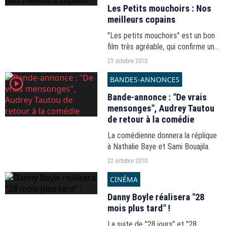
Les Petits mouchoirs : Nos
meilleurs copains
"Les petits mouchoirs" est un bon
film très agréable, qui confirme une
chose au passage : Jean Dujardin
23 octobre 2010
est capable d'être extra même en
BANDES-ANNONCES
player2
apparaissant quelques minutes.
Bande-annonce : "De vrais
mensonges", Audrey Tautou
de retour à la comédie
La comédienne donnera la réplique
à Nathalie Baye et Sami Bouajila.
22 octobre 2010
CINÉMA
Danny Boyle réalisera "28
mois plus tard" !
La suite de "28 jours" et "28