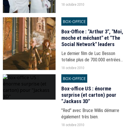
18 octobre 2010
BOX-OFFICE
Box-Office : "Arthur 3", "Moi,
moche et méchant" et "The
Social Network" leaders
Le dernier film de Luc Besson
totalise plus de 700.000 entrées
après cinq jours d'exploitation.
18 octobre 2010
BOX-OFFICE
Box-office US : énorme
surprise (et carton) pour
"Jackass 3D"
"Red" avec Bruce Willis démarre
également très bien.
18 octobre 2010