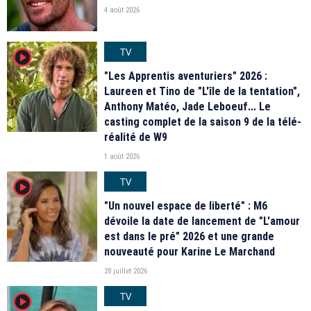
4 août 2026
TV
player2
"Les Apprentis aventuriers" 2026 :
Laureen et Tino de "L'île de la tentation",
Anthony Matéo, Jade Leboeuf... Le
casting complet de la saison 9 de la télé-
réalité de W9
1 août 2026
TV
player2
"Un nouvel espace de liberté" : M6
dévoile la date de lancement de "L'amour
est dans le pré" 2026 et une grande
nouveauté pour Karine Le Marchand
28 juillet 2026
TV
player2