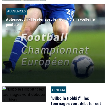
AUDIENCES
Audiences : TF1 leader avec le foot, M6 en excellente
posture
21 octobre 2010
CINÉMA
"Bilbo le Hobbit" : les
tournages vont débuter cet