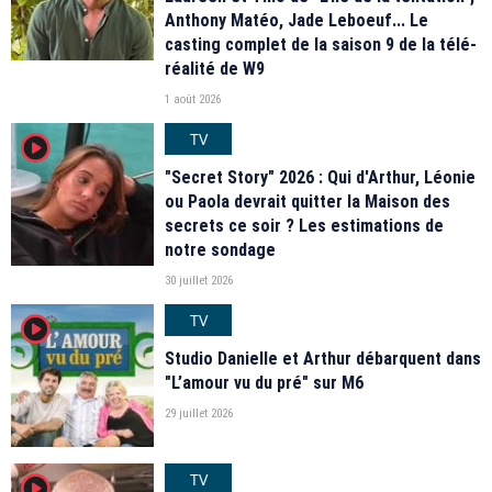
Anthony Matéo, Jade Leboeuf... Le
casting complet de la saison 9 de la télé-
réalité de W9
1 août 2026
TV
player2
"Secret Story" 2026 : Qui d'Arthur, Léonie
ou Paola devrait quitter la Maison des
secrets ce soir ? Les estimations de
notre sondage
30 juillet 2026
TV
player2
Studio Danielle et Arthur débarquent dans
"L’amour vu du pré" sur M6
29 juillet 2026
TV
player2