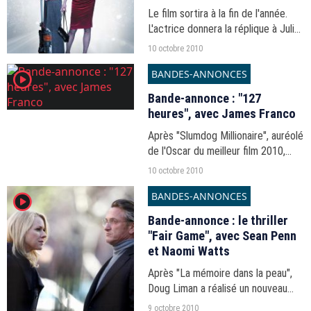
Le film sortira à la fin de l'année.
L'actrice donnera la réplique à Julie
Depardieu.
10 octobre 2010
BANDES-ANNONCES
player2
Bande-annonce : "127
heures", avec James Franco
Après "Slumdog Millionaire", auréolé
de l'Oscar du meilleur film 2010,
Danny Boyle signe "127 heures", un
10 octobre 2010
film tiré d'une histoire vraie.
BANDES-ANNONCES
player2
Bande-annonce : le thriller
"Fair Game", avec Sean Penn
et Naomi Watts
Après "La mémoire dans la peau",
Doug Liman a réalisé un nouveau
thriller haletant.
9 octobre 2010