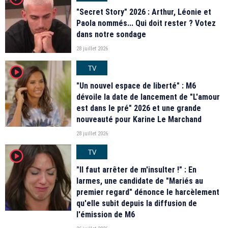
"Secret Story" 2026 : Arthur, Léonie et
Paola nommés... Qui doit rester ? Votez
dans notre sondage
28 juillet 2026
TV
player2
"Un nouvel espace de liberté" : M6
dévoile la date de lancement de "L'amour
est dans le pré" 2026 et une grande
nouveauté pour Karine Le Marchand
28 juillet 2026
TV
player2
"Il faut arrêter de m'insulter !" : En
larmes, une candidate de "Mariés au
premier regard" dénonce le harcèlement
qu'elle subit depuis la diffusion de
l'émission de M6