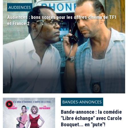
AUDIENCES
Audiences : bons scores pour les offres cinéma de TF1
et France 2
11 octobre 2010
BANDES-ANNONCES
player2
Bande-annonce : la comédie
"Libre échange" avec Carole
Bouquet... en "pute"!