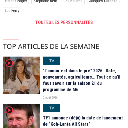
Florent Pagny
Stéphane Bern
Léa Salamé
Jacques Cardoze
Luc Ferry
TOUTES LES PERSONNALITÉS
TOP ARTICLES DE LA SEMAINE
TV
player2
"L'amour est dans le pré" 2026 : Date,
nouveautés, agriculteurs… Tout ce qu'il
faut savoir sur la saison 21 du
programme de M6
2 août 2026
TV
player2
TF1 annonce (déjà) la date de lancement
de "Koh-Lanta All Stars"