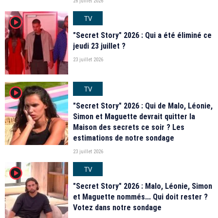
26 juillet 2026
TV
player2
"Secret Story" 2026 : Qui a été éliminé ce
jeudi 23 juillet ?
23 juillet 2026
TV
player2
"Secret Story" 2026 : Qui de Malo, Léonie,
Simon et Maguette devrait quitter la
Maison des secrets ce soir ? Les
estimations de notre sondage
23 juillet 2026
TV
player2
"Secret Story" 2026 : Malo, Léonie, Simon
et Maguette nommés... Qui doit rester ?
Votez dans notre sondage