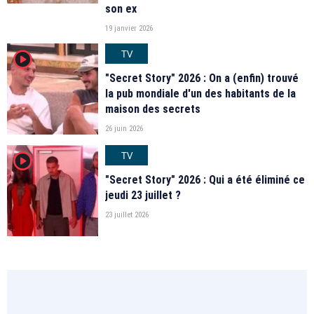
son ex
19 janvier 2026
TV
player2
"Secret Story" 2026 : On a (enfin) trouvé
la pub mondiale d'un des habitants de la
maison des secrets
26 juin 2026
TV
player2
"Secret Story" 2026 : Qui a été éliminé ce
jeudi 23 juillet ?
23 juillet 2026