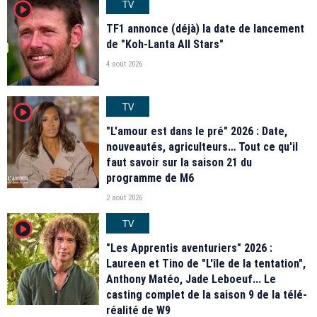
TV
player2
TF1 annonce (déjà) la date de lancement
de "Koh-Lanta All Stars"
4 août 2026
TV
player2
"L'amour est dans le pré" 2026 : Date,
nouveautés, agriculteurs… Tout ce qu'il
faut savoir sur la saison 21 du
programme de M6
2 août 2026
TV
player2
"Les Apprentis aventuriers" 2026 :
Laureen et Tino de "L'île de la tentation",
Anthony Matéo, Jade Leboeuf... Le
casting complet de la saison 9 de la télé-
réalité de W9