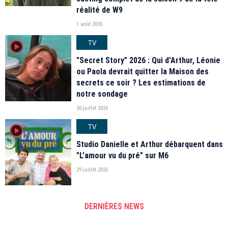
réalité de W9
1 août 2026
TV
player2
"Secret Story" 2026 : Qui d'Arthur, Léonie
ou Paola devrait quitter la Maison des
secrets ce soir ? Les estimations de
notre sondage
30 juillet 2026
TV
player2
Studio Danielle et Arthur débarquent dans
"L’amour vu du pré" sur M6
29 juillet 2026
DERNIÈRES NEWS