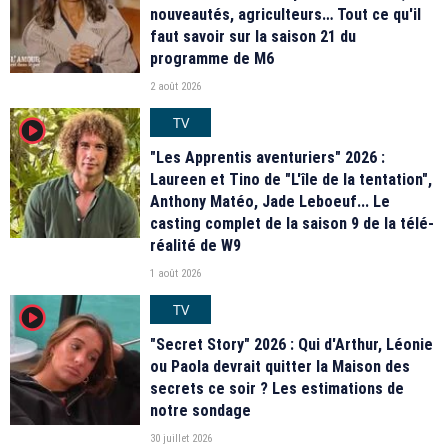
nouveautés, agriculteurs… Tout ce qu'il
faut savoir sur la saison 21 du
programme de M6
2 août 2026
TV
player2
"Les Apprentis aventuriers" 2026 :
Laureen et Tino de "L'île de la tentation",
Anthony Matéo, Jade Leboeuf... Le
casting complet de la saison 9 de la télé-
réalité de W9
1 août 2026
TV
player2
"Secret Story" 2026 : Qui d'Arthur, Léonie
ou Paola devrait quitter la Maison des
secrets ce soir ? Les estimations de
notre sondage
30 juillet 2026