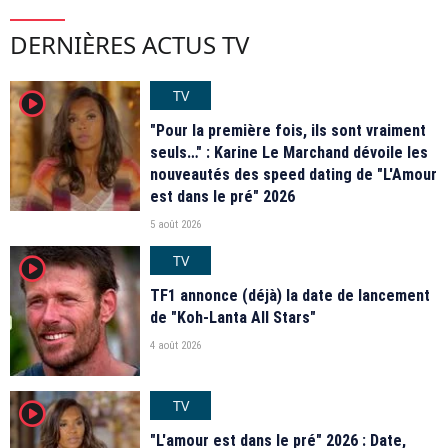
DERNIÈRES ACTUS TV
TV
player2
"Pour la première fois, ils sont vraiment
seuls…" : Karine Le Marchand dévoile les
nouveautés des speed dating de "L'Amour
est dans le pré" 2026
5 août 2026
TV
player2
TF1 annonce (déjà) la date de lancement
de "Koh-Lanta All Stars"
4 août 2026
TV
player2
"L'amour est dans le pré" 2026 : Date,