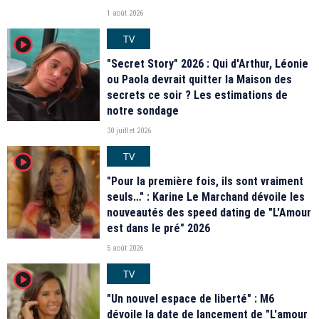
1 août 2026
TV
player2
"Secret Story" 2026 : Qui d'Arthur, Léonie
ou Paola devrait quitter la Maison des
secrets ce soir ? Les estimations de
notre sondage
30 juillet 2026
TV
player2
"Pour la première fois, ils sont vraiment
seuls…" : Karine Le Marchand dévoile les
nouveautés des speed dating de "L'Amour
est dans le pré" 2026
5 août 2026
TV
player2
"Un nouvel espace de liberté" : M6
dévoile la date de lancement de "L'amour