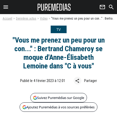
menu
newsletter
search
Accueil
Dernières actus
Video
"Vous me prenez un peu pour un con..." : Bertrand Chameroy se moque d'Anne-Élisabeth Lemoine dans "C à vous"
TV
"Vous me prenez un peu pour un
con..." : Bertrand Chameroy se
moque d'Anne-Élisabeth
Lemoine dans "C à vous"
share
Publié le 4 février 2023 à 12:01
Partager
Suivez Puremédias sur Google
Ajoutez Puremédias à vos sources préférées