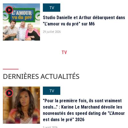
TV
player2
Studio Danielle et Arthur débarquent dans
"L’amour vu du pré" sur M6
29 juillet 2026
TV
DERNIÈRES ACTUALITÉS
TV
player2
"Pour la première fois, ils sont vraiment
seuls…" : Karine Le Marchand dévoile les
nouveautés des speed dating de "L'Amour
est dans le pré" 2026
5 août 2026