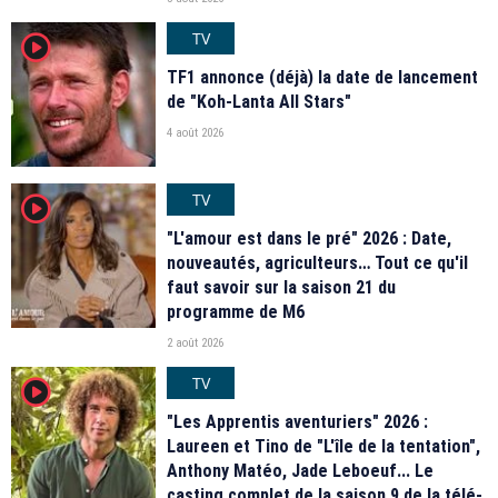
TV
player2
TF1 annonce (déjà) la date de lancement
de "Koh-Lanta All Stars"
4 août 2026
TV
player2
"L'amour est dans le pré" 2026 : Date,
nouveautés, agriculteurs… Tout ce qu'il
faut savoir sur la saison 21 du
programme de M6
2 août 2026
TV
player2
"Les Apprentis aventuriers" 2026 :
Laureen et Tino de "L'île de la tentation",
Anthony Matéo, Jade Leboeuf... Le
casting complet de la saison 9 de la télé-