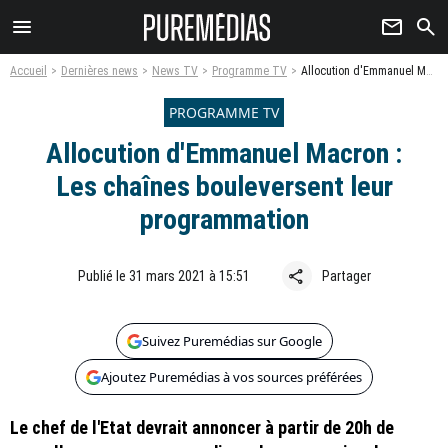
menu
newsletter
search
Accueil
Dernières news
News TV
Programme TV
Allocution d'Emmanuel Macron : Les chaînes bouleversent leur programmation
PROGRAMME TV
Allocution d'Emmanuel Macron :
Les chaînes bouleversent leur
programmation
share
Publié le 31 mars 2021 à 15:51
Partager
Suivez Puremédias sur Google
Ajoutez Puremédias à vos sources préférées
Le chef de l'Etat devrait annoncer à partir de 20h de