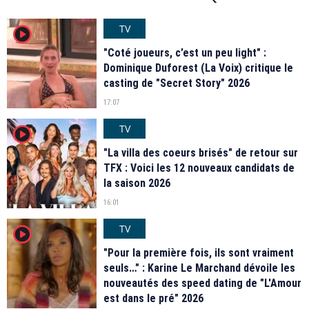
TV
player2
"Coté joueurs, c’est un peu light" :
Dominique Duforest (La Voix) critique le
casting de "Secret Story" 2026
17:07
TV
player2
"La villa des coeurs brisés" de retour sur
TFX : Voici les 12 nouveaux candidats de
la saison 2026
16:01
TV
player2
"Pour la première fois, ils sont vraiment
seuls…" : Karine Le Marchand dévoile les
nouveautés des speed dating de "L'Amour
est dans le pré" 2026