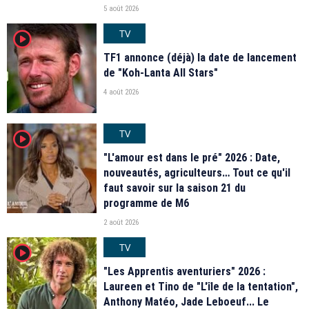
5 août 2026
TV
player2
TF1 annonce (déjà) la date de lancement
de "Koh-Lanta All Stars"
4 août 2026
TV
player2
"L'amour est dans le pré" 2026 : Date,
nouveautés, agriculteurs… Tout ce qu'il
faut savoir sur la saison 21 du
programme de M6
2 août 2026
TV
player2
"Les Apprentis aventuriers" 2026 :
Laureen et Tino de "L'île de la tentation",
Anthony Matéo, Jade Leboeuf... Le