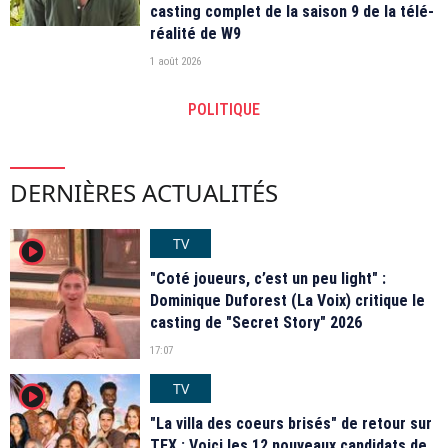
casting complet de la saison 9 de la télé-
réalité de W9
1 août 2026
POLITIQUE
DERNIÈRES ACTUALITÉS
TV
player2
"Coté joueurs, c’est un peu light" :
Dominique Duforest (La Voix) critique le
casting de "Secret Story" 2026
17:07
TV
player2
"La villa des coeurs brisés" de retour sur
TFX : Voici les 12 nouveaux candidats de