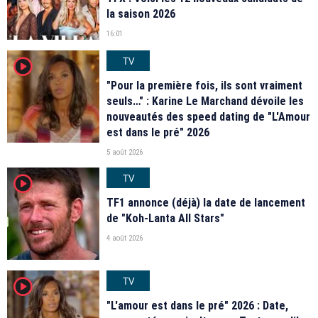
la saison 2026
16:01
TV
player2
"Pour la première fois, ils sont vraiment
seuls…" : Karine Le Marchand dévoile les
nouveautés des speed dating de "L'Amour
est dans le pré" 2026
5 août 2026
TV
player2
TF1 annonce (déjà) la date de lancement
de "Koh-Lanta All Stars"
4 août 2026
TV
player2
"L'amour est dans le pré" 2026 : Date,