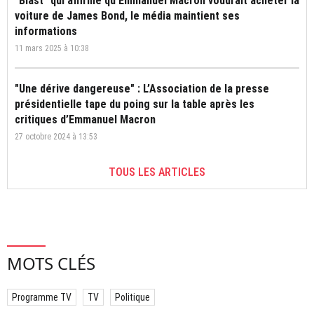
"Blast" qui affirme qu'Emmanuel Macron voudrait acheter la
voiture de James Bond, le média maintient ses
informations
11 mars 2025 à 10:38
"Une dérive dangereuse" : L’Association de la presse
présidentielle tape du poing sur la table après les
critiques d’Emmanuel Macron
27 octobre 2024 à 13:53
TOUS LES ARTICLES
MOTS CLÉS
Programme TV
TV
Politique