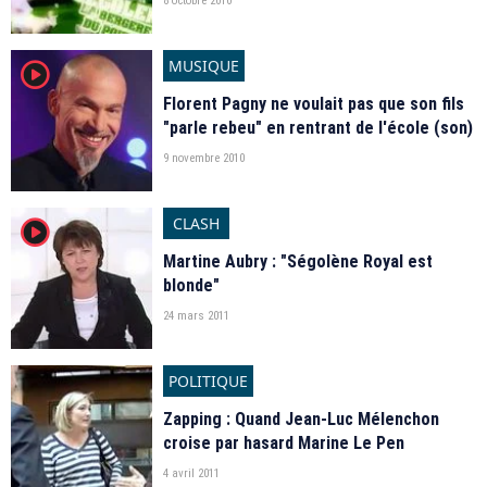
8 octobre 2010
MUSIQUE
player2
Florent Pagny ne voulait pas que son fils
"parle rebeu" en rentrant de l'école (son)
9 novembre 2010
CLASH
player2
Martine Aubry : "Ségolène Royal est
blonde"
24 mars 2011
POLITIQUE
Zapping : Quand Jean-Luc Mélenchon
croise par hasard Marine Le Pen
4 avril 2011