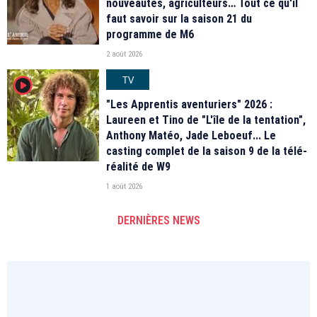
nouveautés, agriculteurs… Tout ce qu'il
faut savoir sur la saison 21 du
programme de M6
2 août 2026
TV
player2
"Les Apprentis aventuriers" 2026 :
Laureen et Tino de "L'île de la tentation",
Anthony Matéo, Jade Leboeuf... Le
casting complet de la saison 9 de la télé-
réalité de W9
1 août 2026
DERNIÈRES NEWS