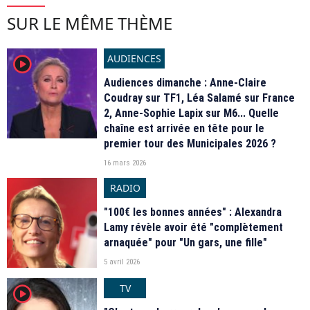
SUR LE MÊME THÈME
AUDIENCES
player2
Audiences dimanche : Anne-Claire
Coudray sur TF1, Léa Salamé sur France
2, Anne-Sophie Lapix sur M6... Quelle
chaîne est arrivée en tête pour le
premier tour des Municipales 2026 ?
16 mars 2026
RADIO
"100€ les bonnes années" : Alexandra
Lamy révèle avoir été "complètement
arnaquée" pour "Un gars, une fille"
5 avril 2026
TV
player2