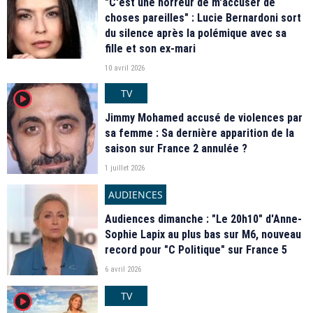
"C'est une horreur de m'accuser de
choses pareilles" : Lucie Bernardoni sort
du silence après la polémique avec sa
fille et son ex-mari
10 avril 2026
TV
player2
Jimmy Mohamed accusé de violences par
sa femme : Sa dernière apparition de la
saison sur France 2 annulée ?
1 juillet 2026
AUDIENCES
Audiences dimanche : "Le 20h10" d'Anne-
Sophie Lapix au plus bas sur M6, nouveau
record pour "C Politique" sur France 5
6 avril 2026
TV
player2