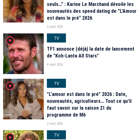
seuls…" : Karine Le Marchand dévoile les
nouveautés des speed dating de "L'Amour
est dans le pré" 2026
5 août 2026
TV
player2
TF1 annonce (déjà) la date de lancement
de "Koh-Lanta All Stars"
4 août 2026
TV
player2
"L'amour est dans le pré" 2026 : Date,
nouveautés, agriculteurs… Tout ce qu'il
faut savoir sur la saison 21 du
programme de M6
2 août 2026
TV
player2