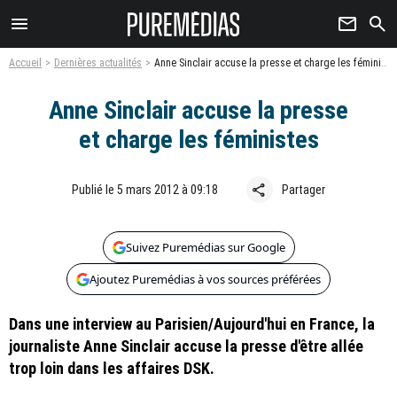
menu
newsletter
search
Accueil
Dernières actualités
Anne Sinclair accuse la presse et charge les féministes
Anne Sinclair accuse la presse
et charge les féministes
share
Publié le 5 mars 2012 à 09:18
Partager
Suivez Puremédias sur Google
Ajoutez Puremédias à vos sources préférées
Dans une interview au Parisien/Aujourd'hui en France, la
journaliste Anne Sinclair accuse la presse d'être allée
trop loin dans les affaires DSK.