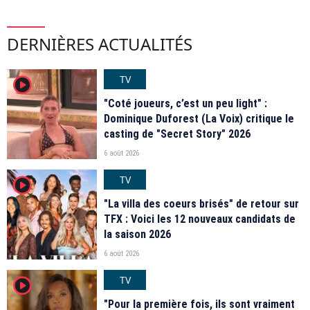
DERNIÈRES ACTUALITÉS
TV
player2
"Coté joueurs, c’est un peu light" :
Dominique Duforest (La Voix) critique le
casting de "Secret Story" 2026
6 août 2026
TV
player2
"La villa des coeurs brisés" de retour sur
TFX : Voici les 12 nouveaux candidats de
la saison 2026
6 août 2026
TV
player2
"Pour la première fois, ils sont vraiment