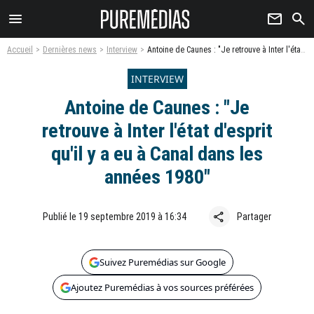
menu
newsletter
search
Accueil
Dernières news
Interview
Antoine de Caunes : "Je retrouve à Inter l'état d'esprit qu'il y a eu à Canal dans les années 1980"
INTERVIEW
Antoine de Caunes : "Je
retrouve à Inter l'état d'esprit
qu'il y a eu à Canal dans les
années 1980"
share
Publié le 19 septembre 2019 à 16:34
Partager
Suivez Puremédias sur Google
Ajoutez Puremédias à vos sources préférées